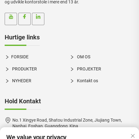
og udvikle kontorstole i mere end 13 år.
Hurtige links
FORSIDE
OM OS
PRODUKTER
PROJEKTER
NYHEDER
Kontakt os
Hold Kontakt
No.1 Xingye Road, Shatou Industrial Zone, Jiujiang Town,
Nanhai, Foshan, Guangdong, Kina
We value your privacy
+86-18924550960