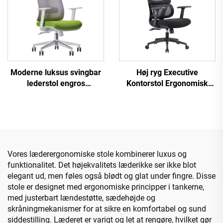
Moderne luksus svingbar
Høj ryg Executive
lederstol engros
Kontorstol Ergonomisk
kontormøbler justerbar
Drejbar Justerbar Farverig
højde ergonomisk mesh
PP Materiale Konference
stol
Chef Sekretær Stol fra
Kina
Vores læderergonomiske stole kombinerer luxus og
funktionalitet. Det højekvalitets læderikke ser ikke blot
elegant ud, men føles også blødt og glat under fingre. Disse
stole er designet med ergonomiske principper i tankerne,
med justerbart lændestøtte, sædehøjde og
skråningmekanismer for at sikre en komfortabel og sund
siddestilling. Læderet er varigt og let at rengøre, hvilket gør