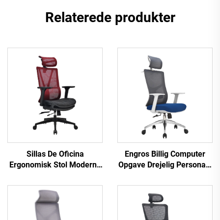
Relaterede produkter
Sillas De Oficina
Engros Billig Computer
Ergonomisk Stol Moderne
Opgave Drejelig Personale
4d Armlæn Sort nylonstel
Hvilestol Komfortabel
Mesh Ergonomisk
Mesh Stof Ergonomisk
Executive Office Cadeira
Kontorstol
De Escritorio