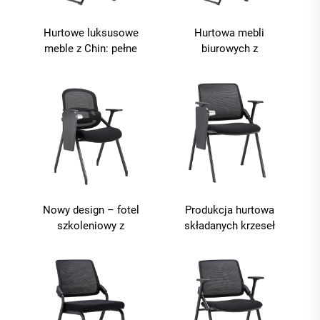
Hurtowe luksusowe
Hurtowa mebli
meble z Chin: pełne
biurowych z
siatkowe ergonomiczne
oddychającą tkaniną
krzesło biurowe oraz
siatkową, z nogami w
komputerowe krzesło z
kształcie łuku, z
L-kształtnymi nogami
podłokietnikami i
zieloną pianką – modny
fotel biurowy
Nowy design – fotel
Produkcja hurtowa
szkoleniowy z
składanych krzeseł
umiarkowanym
konferencyjnych z siatki
oparciem, zapewniający
do sal szkoleniowych,
komfortowe wsparcie
wyposażonych w deskę
lędźwiowe, składany z
do pisania
funkcją przechowywania
oraz wyposażony w blat