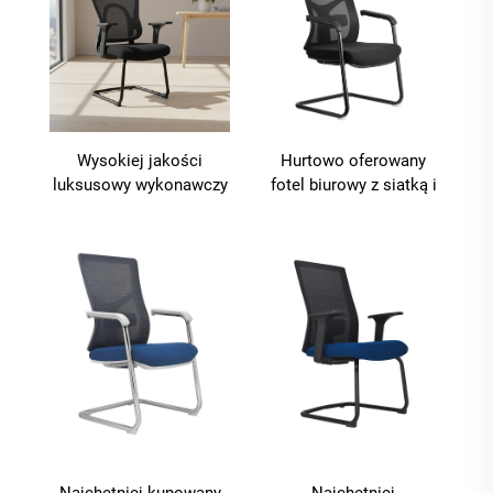
Wysokiej jakości
Hurtowo oferowany
luksusowy wykonawczy
fotel biurowy z siatką i
fotel biurowy z siatką,
metalową ramą,
dostosowany
ergonomiczny fotel dla
ergonomicznie, do biura
gości do sali posiedzeń
i domu, z plastikową
ramą, w nowoczesnym
stylu
Najchętniej kupowany
Najchętniej