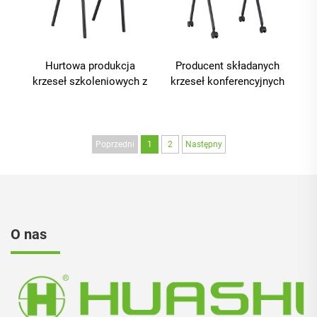
do pisania
Hurtowa produkcja
Producent składanych
krzeseł szkoleniowych z
krzeseł konferencyjnych
metalowego ramienia
z siatki do sal
dla kawiarni, sal
szkoleniowych z
oczekiwania czy
deseczką do pisania
recepcji, z nem
Poprzedni
1
2
Następny
obrotowym
O nas