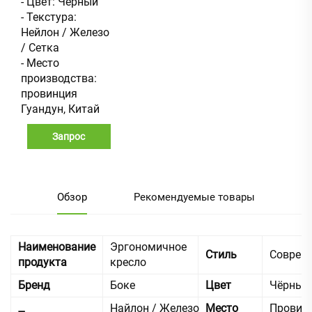
- Цвет: Черный
- Текстура:
Нейлон / Железо
/ Сетка
- Место
производства:
провинция
Гуандун, Китай
Запрос
Обзор
Рекомендуемые товары
Наименование
Эргономичное
Стиль
Соврем
продукта
кресло
Бренд
Боке
Цвет
Чёрный
Найлон / Железо
Место
Провин