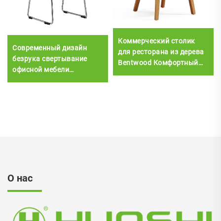
Коммерческий столик
Современный дизайн
для ресторана из дерева
безрука свертывание
Bentwood Комфортный
офисной мебели
отель Отдых Удобная
обучающий стул хром
столовая Мебель с
металл рамы офисный
пластиковой обивкой
стул
О нас