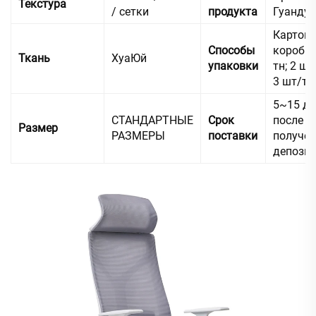
Текстура
/ сетки
продукта
Гуандун
Картон
Способы
коробка
Ткань
ХуаЮй
упаковки
тн; 2 шт
3 шт/тн
5~15 дн
СТАНДАРТНЫЕ
Срок
после
Размер
РАЗМЕРЫ
поставки
получе
депози