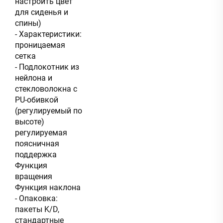
настроить цвет
для сиденья и
спины)
- Характеристики:
проницаемая
сетка
- Подлокотник из
нейлона и
стекловолокна с
PU-обивкой
(регулируемый по
высоте)
регулируемая
поясничная
поддержка
Функция
вращения
Функция наклона
- Опаковка:
пакеты K/D,
стандартные