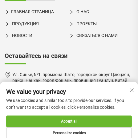
ГЛАВНАЯ СТРАНИЦА
О НАС
ПРОДУКЦИЯ
ПРОЕКТЫ
НОВОСТИ
СВЯЗАТЬСЯ С НАМИ
Оставайтесь на связи
Ул. Синье, №1, промзона Шато, городской округ Цзюцзян,
район Нанхай, город Фошань, провинция Гуандун, Китай
We value your privacy
+86-18924550960
We use cookies and similar tools to provide our services. If you
[email protected]
don't want to accept all cookies, click Personalize cookies.
Accept all
Copyright © 2024 by Foshan Boke Furniture Co., Ltd. —
Политика
Personalize cookies
конфиденциальности