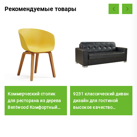
Рекомендуемые товары
Коммерческий столик
9231 классический диван
для ресторана из дерева
дизайн для гостиной
Bentwood Комфортный
высокое качество
отель Отдых Удобная
подлинный
столовая Мебель с
пластиковой обивкой