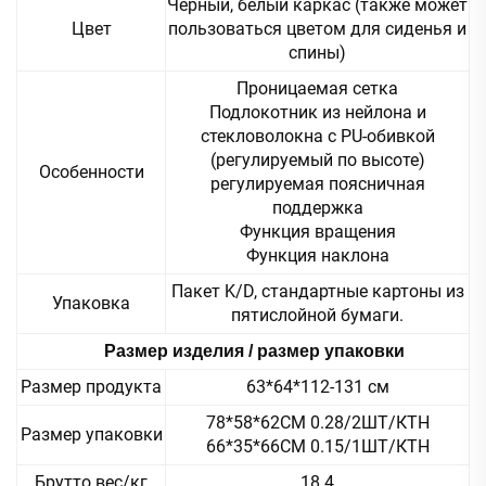
Черный, белый каркас (также может
Цвет
пользоваться цветом для сиденья и
спины)
Проницаемая сетка
Подлокотник из нейлона и
стекловолокна с PU-обивкой
(регулируемый по высоте)
Особенности
регулируемая поясничная
поддержка
Функция вращения
Функция наклона
Пакет K/D, стандартные картоны из
Упаковка
пятислойной бумаги.
Размер изделия / размер упаковки
Размер продукта
63*64*112-131 см
78*58*62СМ 0.28/2ШТ/КТН
Размер упаковки
66*35*66СМ 0.15/1ШТ/КТН
Брутто вес/кг
18.4