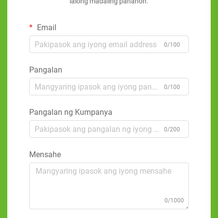
lalong madaling panahon.
Email
0/100
Pangalan
0/100
Pangalan ng Kumpanya
0/200
Mensahe
0/1000