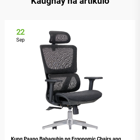
Kaugnay na artikulo
22
Sep
Kung Paano Babaguhin ng Ergonomic Chairs ang