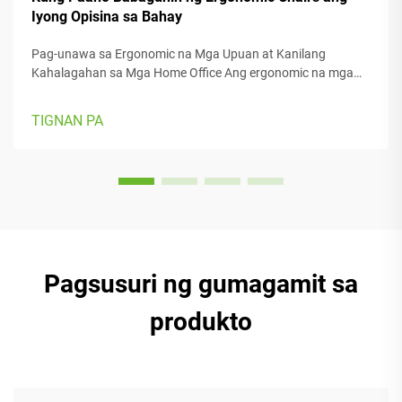
Iyong Opisina sa Bahay
Pag-unawa sa Ergonomic na Mga Upuan at Kanilang
Kahalagahan sa Mga Home Office Ang ergonomic na mga
upuan ay talagang nakatuon sa kaginhawaan habang
nagtatrabaho, na may maraming adjustable na parte upang
TIGNAN PA
umangkop sa iba't ibang hugis ng katawan at kagustuhan.
Karamihan sa mga modelo ay may adjustable na armrest,
headrest, at suporta sa likod na maaaring i-tweak para sa
pinakamahusay na posisyon at komport.
Pagsusuri ng gumagamit sa
produkto