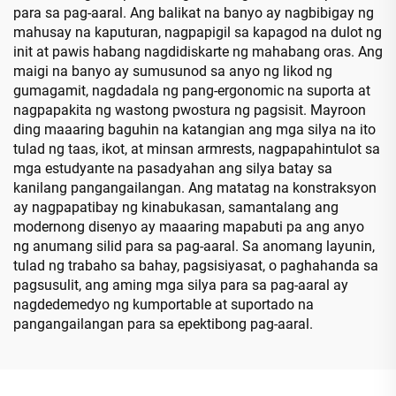
para sa pag-aaral. Ang balikat na banyo ay nagbibigay ng
mahusay na kaputuran, nagpapigil sa kapagod na dulot ng
init at pawis habang nagdidiskarte ng mahabang oras. Ang
maigi na banyo ay sumusunod sa anyo ng likod ng
gumagamit, nagdadala ng pang-ergonomic na suporta at
nagpapakita ng wastong pwostura ng pagsisit. Mayroon
ding maaaring baguhin na katangian ang mga silya na ito
tulad ng taas, ikot, at minsan armrests, nagpapahintulot sa
mga estudyante na pasadyahan ang silya batay sa
kanilang pangangailangan. Ang matatag na konstraksyon
ay nagpapatibay ng kinabukasan, samantalang ang
modernong disenyo ay maaaring mapabuti pa ang anyo
ng anumang silid para sa pag-aaral. Sa anomang layunin,
tulad ng trabaho sa bahay, pagsisiyasat, o paghahanda sa
pagsusulit, ang aming mga silya para sa pag-aaral ay
nagdedemedyo ng kumportable at suportado na
pangangailangan para sa epektibong pag-aaral.