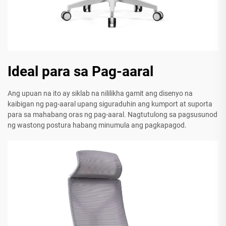
Ideal para sa Pag-aaral
Ang upuan na ito ay siklab na nililikha gamit ang disenyo na
kaibigan ng pag-aaral upang siguraduhin ang kumport at suporta
para sa mahabang oras ng pag-aaral. Nagtutulong sa pagsusunod
ng wastong postura habang minumula ang pagkapagod.