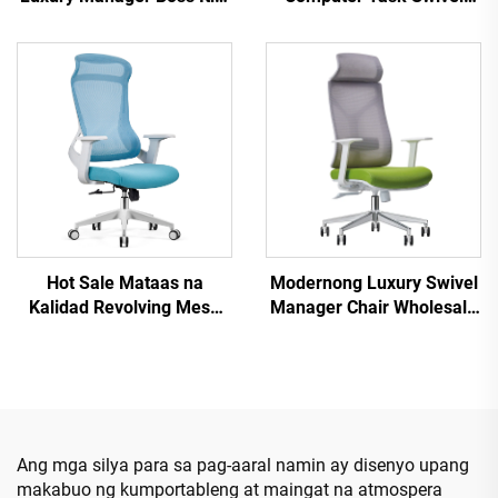
na upuan sa opisina Mesh
Staff Recliner
Staff Task Ergonomic
Kumportable Mesh Fabric
Desk ng Computer Mesh
Ergonomic Office Chair
Lulong sa opisina
Ang mga ito ay hindi
maaaring mag-iwan ng
mga tao sa isang lugar na
hindi nila gusto
Hot Sale Mataas na
Modernong Luxury Swivel
Kalidad Revolving Mesh
Manager Chair Wholesale
Design Computer Furniture
Office Furniture Adjustable
Plastic Ergonomic Office
Height Ergonomic Mesh
Chair Staff Manager Chair
Chair
Ang mga silya para sa pag-aaral namin ay disenyo upang
makabuo ng kumportableng at maingat na atmospera