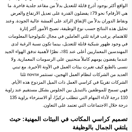
الواقع أكثر بوجود أذرع قابلة للتعديل بدلاً من مقاعد جلدية فاخرة. ما
هي الأرقام؟ نحو 79٪ يفضلون القدرة على تعديل الارتفاع والعرض
ونقاط الدوران بدلاً من الإنفاق الزائد على أقمشة عالية الجودة. وعند
تحليل هذه النتائج حسب نوع الوظيفة، تصبح الأمور أكثر إثارة
للاهتمام. يرغب قرابة ثلثي العاملين في مجال تكنولوجيا المعلومات
في وجود ظهور شبكية قابلة للتعديل، بينما تكون نسبة الرغبة لدى
المهندسين المعماريين أعلى عند 81٪، نظرًا لأهمية تدفق الهواء الجيد
عندما يقضون يومهم كاملاً منحنيين على الرسومات المعمارية. ولا
ننسى بالطبع كيف تغيرت بيئات العمل في الآونة الأخيرة. مع تبني
العديد من الشركات لنظام العمل الهجين، تستثمر почти ثلثا
الشركات تقريبًا في كراسي العمل ذات الميل المزدوج هذه الأيام.
فهي تسمح للموظفين بالتبديل بين الجلوس بشكل مستقيم عند زاوية
110 درجة لأداء المهام التي تتطلب تركيزًا، أو الاسترخاء بزاوية 135
درجة خلال الاجتماعات التي تعتمد على التعاون.
تصميم كراسي المكاتب في البيئات المهنية: حيث
يلتقي الجمال بالوظيفة