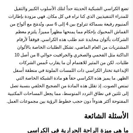
تضع الكراسي الشبكية الحديثة حداً لتلك الأسلوب الكبير والثقيل
للمدراء التنفيذيين الذي كنا نراه في كل مكان. فهي مزودة بإطارات
ألمنيوم رفيعة بسماكة تتراوح بين 4 إلى 6 سم، وتُدمَج مع ألواح من
القماش المحبوك بإحكام مما يمنحها مظهراً مميزاً. يلتزم معظم
الشركات بألوان محايدة عند طلب هذه الكراسي. فوفقاً لأرقام
المشتريات من العام الماضي، تشكل الطلبات الخاصة بالألوان
الداكنة مثل الفحمي والصخري والجرافيت حوالي 8 من أصل 10
طلبات. لكن من المثير للاهتمام أن ما يقارب خُمس الشركات
الإبداعية تختار الكراسي ذات اللمسات الملونة في منطقة أسفل
الظهر. ما يميز هذه الكراسي حقاً هو مادة الشبكة الخاصة التي
تمتص الصوت. إذ تقلل هذه المادة من الضجيج الخلفي بنسبة تصل
إلى ثلثين في نطاق التردد المتوسط، مما يجعل المساحات المكتبية
المفتوحة أكثر هدوءاً دون حجب خطوط الرؤية بين مجموعات العمل.
الأسئلة الشائعة
ما هي ميزة الراحة الحرارية في الكراسي