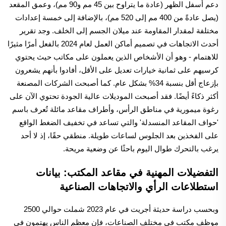
دعم أسفل الظهر (عادة ما يتراوح بين 45 مم و90 مم)، وعمق المقعد
(يصل عادةً من 400 مم إلى 520 مم)، بالإضافة إلى خمسة إعدادات
مختلفة لمقدار المقاومة عند ميلان الجسم إلى الخلف. وجد تقرير
أحدث الاتجاهات في تصميم أماكن العمل لعام 2024 بالفعل أمرًا مثيرًا
للاهتمام - وهو أن الأشخاص الذين يعملون على مكاتب حيث يحتوي
كرسيهم على ثمانية خيارات تعديل على الأقل، أفادوا بأنهم يشعرون
بإزعاج أقل بنسبة 34% بشكل عام. كما أصبحت الشركات المصنعة
أكثر ذكاءً أيضًا. فقد أصبحت الموديلات عالية الجودة تحتوي الآن على
رغوة ميمورية في مناطق الرأس، وأطراف مقاعد مائلة تُعرف باسم
'حواف المقاعد المنسدلة' والتي تساعد في تخفيف الضغط الواقع
على الفخذين بعد الجلوس لساعات طويلة. منطقي حقًا، إذ لا أحد
يرغب بالتحرك طوال اليوم باحثًا عن وضعية مريحة.
التفضيلات المهنية في مقاعد المكتب: بيانات
استطلاعات الرأي والاتجاهات الصناعية
وبحسب دراسة حديثة أجريت في عام 2023 شملت حوالي 2500
موظف مكتب في مختلف الصناعات، فإن معظم الناس يهتمون في