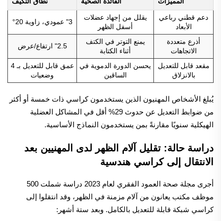
المميزات
الفائدة الصحية
نطاق التكيف
دعم قطني رباعي
يقلل من إجهاد عضلات
3" عمودي، زاوية 20°
الأبعاد
أسفل الظهر
أذرع متعددة
يمنع التوتر في الكتف
2.5" ارتفاع/عرض
الاتجاهات
أثناء الكتابة
مقعد قابل للتعديل
يحسن الدورة الدموية في
عمق قابل للتعديل بـ 4
بالانزلاق
الساقين
وضعيات
يُبلغ الأشخاص المهنيون الذين يستخدمون كراسي ذات خمسة أو أكثر
من ضوابط التعديل عن حدوث 29% أقل في المشاكل العضلية
الهيكلية سنويًا مقارنةً بمن يستخدمون النماذج الأساسية.
دراسة حالة: تقليل آلام الظهر لدى المهنيين بعد
الانتقال إلى كراسي هندسية
أجرى مجلة صحة العمود الفقري لعام 2023 دراسة شملت 500
موظف مكتب يعانون من آلام مزمنة في الظهر، وقد انتقلوا إلى
كراسي شبكة قابلة للتعديل بالكامل. وبعد ستة أشهر: