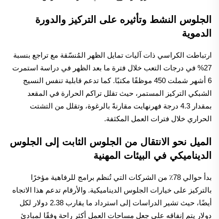
الجلوس النشط وتأثيره على التركيز والدورة
الدموية
ارتباطت الكراسي ذات آليات تمايل الظهر المُنسّقة مع تراجع بنسبة
27% في درجات التعب خلال فترة ما بعد الظهر في دراسة استمرت
6 أشهر شملت 450 موظفًا مكتبًا. كما تدعم قابلية تنفس النسيج
الشبكي التركيز المستمر، حيث تقلل تراكم الحرارة في المقعد
بمقدار 4.3 درجة فهرنهايت مقارنةً بالرغوة، وتقلل من التشتت
الحراري خلال فترات العمل المكثفة.
الميل نحو الانتقال من الجلوس الثابت إلى الجلوس
الديناميكي في البيئات المهنية
بدأ حوالي 78٪ من الشركات التي تُنظم برامج للرفاهية مؤخرًا
بالتركيز على خيارات الجلوس الديناميكية. والأرقام تدعم هذا الاتجاه
أيضًا، حيث تشير الدراسات إلى استرداد ما يقارب 2.38 دولار لكل
دولار يتم إنفاقه على جعل مساحات العمل أكثر راحة وفقًا لمبادئ