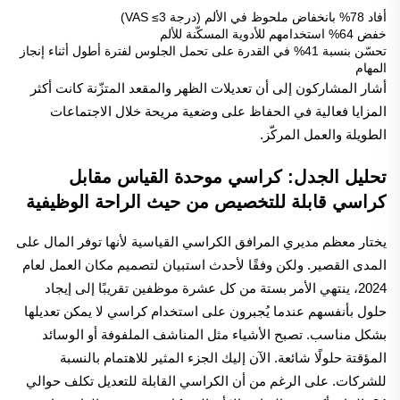
أفاد 78% بانخفاض ملحوظ في الألم (درجة VAS ≤3)
خفض 64% استخدامهم للأدوية المسكّنة للألم
تحسّن بنسبة 41% في القدرة على تحمل الجلوس لفترة أطول أثناء إنجاز
المهام
أشار المشاركون إلى أن تعديلات الظهر والمقعد المتزّنة كانت أكثر
المزايا فعالية في الحفاظ على وضعية مريحة خلال الاجتماعات
الطويلة والعمل المركّز.
تحليل الجدل: كراسي موحدة القياس مقابل
كراسي قابلة للتخصيص من حيث الراحة الوظيفية
يختار معظم مديري المرافق الكراسي القياسية لأنها توفر المال على
المدى القصير. ولكن وفقًا لأحدث استبيان لتصميم مكان العمل لعام
2024، ينتهي الأمر بستة من كل عشرة موظفين تقريبًا إلى إيجاد
حلول بأنفسهم عندما يُجبرون على استخدام كراسي لا يمكن تعديلها
بشكل مناسب. تصبح الأشياء مثل المناشف الملفوفة أو الوسائد
المؤقتة حلولًا شائعة. الآن إليك الجزء المثير للاهتمام بالنسبة
للشركات. على الرغم من أن الكراسي القابلة للتعديل تكلف حوالي