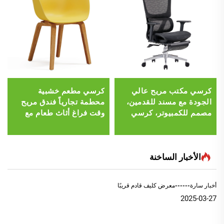
كرسي مكتب مريح عالي
كرسي مطعم خشبية
الجودة مع مسند للقدمين،
محطمة تجارياً فندق مريح
مصمم للكمبيوتر، كرسي
وقت فراغ أثاث طعام مع
مكتب من القماش المريح
غطاء مقعد بلاستيكي
مع مسند للقدمين
الأخبار الساخنة
أخبار سارة------معرض كليف قادم قريبًا
2025-03-27