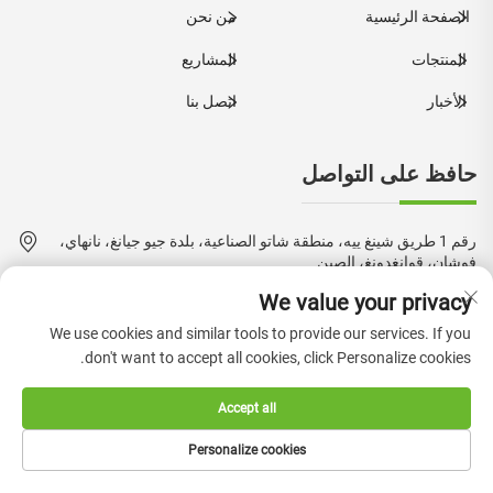
الصفحة الرئيسية
من نحن
المنتجات
المشاريع
الأخبار
اتصل بنا
حافظ على التواصل
رقم 1 طريق شينغ ييه، منطقة شاتو الصناعية، بلدة جيو جيانغ، نانهاي،
فوشان، قوانغدونغ، الصين
We value your privacy
+86-18924550960
We use cookies and similar tools to provide our services. If you
[email protected]
don't want to accept all cookies, click Personalize cookies.
Accept all
حقوق النشر © 2024 بواسطة شركة فوشان بوكيه للurniture المحدودة.
Personalize cookies
—
سياسة الخصوصية