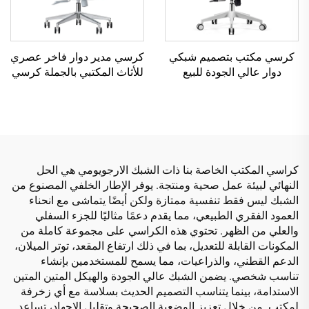
كرسي مكتب بتصميم شبكي
كرسي مدير دوار فاخر عصري
دوار عالي الجودة للبيع
للأثاث المكتبي بالجملة كرسي
الساخن كرسي إداري
شبكي مريح قابل للتعديل
بلاستيكي مريح
الارتفاع
كراسي المكتب الخاصة بنا ذات الشبك الارجويومي هي الحل
النهائي لبيئة عمل صحية ومنتجة. يوفر الإطار الخلفي المصنوع من
الشبك ليس فقط تنفسية ممتازة ولكن أيضًا يتماشى مع انحناء
العمود الفقري الطبيعي، مما يقدم دعمًا مثاليًا للجزء السفلي
والعلي من الظهر. تحتوي هذه الكراسي على مجموعة كاملة من
المكونات القابلة للتعديل، بما في ذلك ارتفاع المقعد، توتر الميلان،
الدعم القطني، والذراعيات، مما يسمح للمستخدمين بإنشاء
تناسب شخصي. يضمن الشبك عالي الجودة والهيكل المتين المتين
الاستدامة، بينما يتناسب التصميم الحديث بسلاسة مع أي زخرفة
لمكتب. من خلال تعزيز الوضعية الصحيحة وتقليل الإجهاد، تساعد