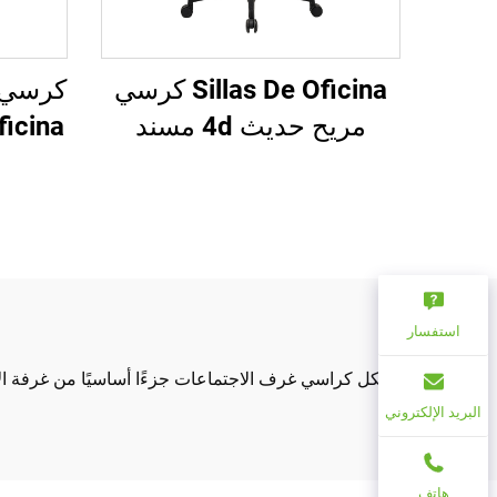
Sillas De Oficina كرسي
مريح حديث 4d مسند
للذراعين إطار من النايلون
للكم
الأسود شبكي مريح للمكتب
شبك
التنفيذي Cadeira De
Escritorio
استفسار
تشكل كراسي غرف الاجتماعات جزءًا أساسيًا من غرفة الا
البريد الإلكتروني
هاتف