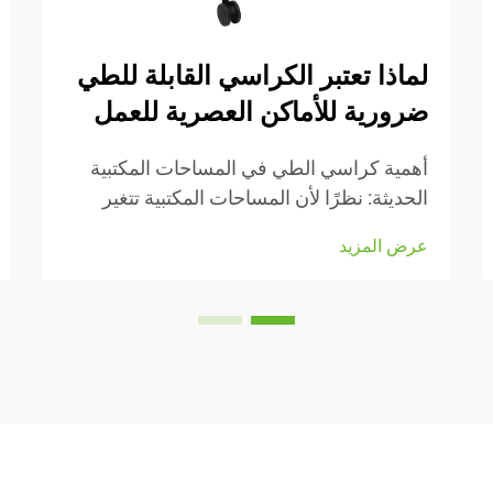
لماذا تعتبر الكراسي القابلة للطي
ضرورية للأماكن العصرية للعمل
أهمية كراسي الطي في المساحات المكتبية
الحديثة: نظرًا لأن المساحات المكتبية تتغير
باستمرار في الوقت الحالي، فإن القدرة على
عرض المزيد
التكيف أمرٌ بالغ الأهمية. وتجعل كراسي الطي
من السهل إعادة ترتيب الأشياء عند الحاجة إلى
التحول من مهمة إلى أخرى أو استيعاب...