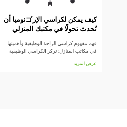
كيف يمكن لكراسي الإرゴنوميا أن
تُحدث تحولًا في مكتبك المنزلي
فهم مفهوم كراسي الراحة الوظيفية وأهميتها
في مكاتب المنازل: تركز الكراسي الوظيفية
بشكل كبير على الحفاظ على راحة الأشخاص
عرض المزيد
أثناء العمل، وهي مزودة بعديد من الأجزاء
القابلة للتعديل التي تناسب أنواع الجسم
المختلفة والرغبات الشخصية. تأتي معظم
النماذج مزودة بـ...