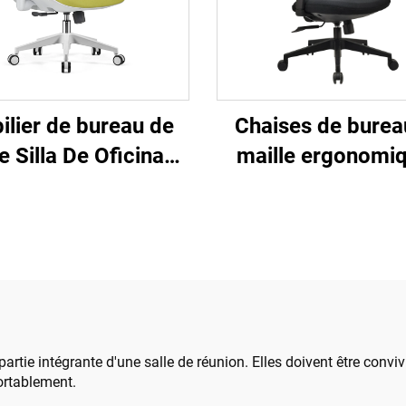
ilier de bureau de
Chaises de burea
e Silla De Oficina
maille ergonomi
haise de bureau
ajustables à dossie
nomique pivotante
en gros de Guang
et rotative pour
Chaise de bure
inateur Chaise de
confortable po
au à dossier moyen
ordinateur
maille pour bureau
rtie intégrante d'une salle de réunion. Elles doivent être convivi
fortablement.