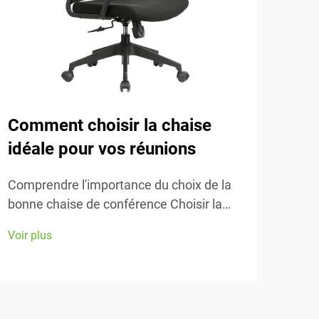
Comment choisir la chaise
L'i
idéale pour vos réunions
les
Comprendre l'importance du choix de la
Comp
bonne chaise de conférence Choisir la
les 
bonne chaise de conférence fait toute la
chai
Voir plus
Voir 
différence en matière de confort et de
inci
productivité lors de ces longues réunions
espa
qui semblent interminables...
équi
perm