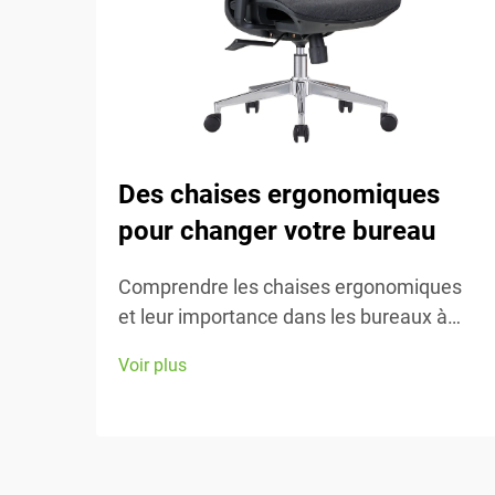
Des chaises ergonomiques
pour changer votre bureau
Comprendre les chaises ergonomiques
et leur importance dans les bureaux à
domicile Les chaises ergonomiques se
Voir plus
concentrent principalement sur le confort
pendant le travail, grâce à de nombreux
éléments réglables adaptés à différents
types de morphologie et préférences. La