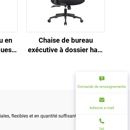
u en
Chaise de bureau
ques
exécutive à dossier haut
r haut
Ergonomique Pivotante
dong
Ajustable Couleur PP
au
Matériau Chaise de
ur
conférence Boss
Demande de renseignements
Secrétaire de Chine
Adresse e-mail
ales, flexibles et en quantité suffisante pour
Tél.