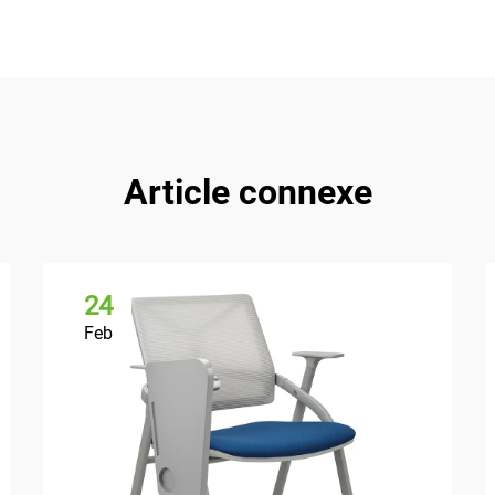
Article connexe
24
Feb