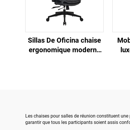
Sillas De Oficina chaise
Mob
ergonomique moderne
lux
4d accoudoir cadre en
C
nylon noir maille
ergo
ergonomique bureau
exécutif Cadeira De
ord
Escritorio
bure
en 
Les chaises pour salles de réunion constituent une pa
garantir que tous les participants soient assis con