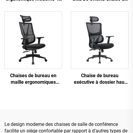
accoudoir cadre en nylon
bureau ergonomique
noir maille ergonomique
pivotante et rotative pour
bureau exécutif Cadeira
ordinateur Chaise de
De Escritorio
bureau à dossier moyen
en maille pour bureau
Chaises de bureau en
Chaise de bureau
maille ergonomiques
exécutive à dossier haut
ajustables à dossier haut
Ergonomique Pivotante
en gros de Guangdong
Ajustable Couleur PP
Chaise de bureau
Matériau Chaise de
confortable pour
conférence Boss
ordinateur
Secrétaire de Chine
Le design moderne des chaises de salle de conférence
facilite un siège confortable par rapport à d'autres types de