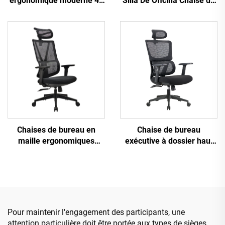
ergonomique moderne 4d
Silla De Oficina Chaise de
accoudoir cadre en nylon
bureau ergonomique
noir maille ergonomique
pivotante et rotative pour
bureau exécutif Cadeira
ordinateur Chaise de
De Escritorio
bureau à dossier moyen
en maille pour bureau
Chaises de bureau en
Chaise de bureau
maille ergonomiques
exécutive à dossier haut
ajustables à dossier haut
Ergonomique Pivotante
en gros de Guangdong
Ajustable Couleur PP
Chaise de bureau
Matériau Chaise de
confortable pour
conférence Boss
ordinateur
Secrétaire de Chine
Pour maintenir l'engagement des participants, une
attention particulière doit être portée aux types de sièges