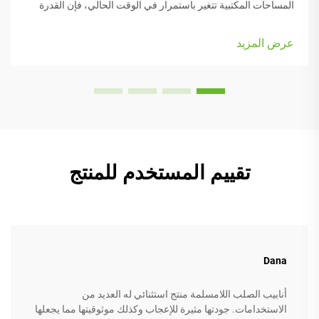
المساحات المكتبية تتغير باستمرار في الوقت الحالي، فإن القدرة
على التكيف أمرٌ بالغ الأهمية. وتجعل كراسي الطي من السهل إعادة
ترتيب الأشياء عند الحاجة إلى التحول من مهمة إلى أخرى أو
عرض المزيد
استيعاب...
تقييم المستخدم للمنتج
Dana
أنابيب الصلب اللامسلمة منتج استثنائي له العديد من
الاستخدامات. جودتها مثيرة للإعجاب وكذلك موثوقيتها مما يجعلها