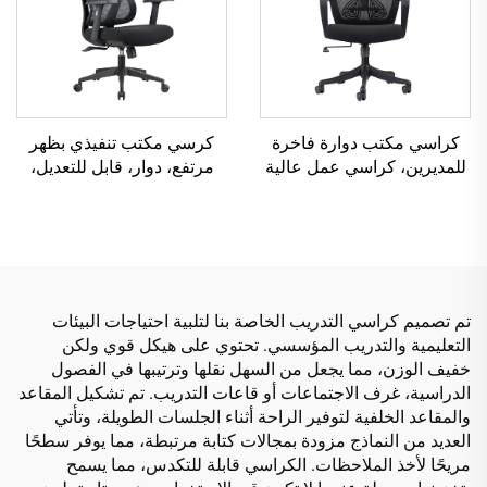
كراسي مكتب دوارة فاخرة
كرسي مكتب تنفيذي بظهر
للمديرين، كراسي عمل عالية
مرتفع، دوار، قابل للتعديل،
الظهر، كراسي مؤتمرات،
مصنوع من مادة PP الملونة،
كراسي مكتبية من الشبك،
كرسي مؤتمر للمدير أو
كراسي ترويجية
السكرتير من الصين
تم تصميم كراسي التدريب الخاصة بنا لتلبية احتياجات البيئات
التعليمية والتدريب المؤسسي. تحتوي على هيكل قوي ولكن
خفيف الوزن، مما يجعل من السهل نقلها وترتيبها في الفصول
الدراسية، غرف الاجتماعات أو قاعات التدريب. تم تشكيل المقاعد
والمقاعد الخلفية لتوفير الراحة أثناء الجلسات الطويلة، وتأتي
العديد من النماذج مزودة بمجالات كتابة مرتبطة، مما يوفر سطحًا
مريحًا لأخذ الملاحظات. الكراسي قابلة للتكدس، مما يسمح