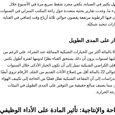
ل بكثير في الصيانة. يكفي مجرد شفط سريع مرة في الأسبوع خلال
ا. وجدت تقارير بحثية متعددة حول راحة المكتب المنزلي في السنوات
 فيها الرطوبة مرتفعة يقضون حوالي ثلاثة أرباع وقت إضافي في العناية
ات تنجيد شبكيّة.
مار على المدى الطويل
عادةً ما تتراوح تكاليف كراسي الجلد بين 40 إلى 60 بالمائة أكثر من الخيارات الشبكية المماثلة عند الشراء، على الرغم من
ا لسنوات يرون أن ذلك يستحق العناء نظرًا لدومها لفترة أطول بكثير.
، فإن الكراسي الشبكية تميل إلى أن تكون الخيار الأذكى خلال السنوات
الخمس الأولى، حيث تبلغ تكاليف استبدال واحدة حوالي 22 بالمائة أقل من إصلاح الأثاث القديم من الجلد. الأرقام تروي أيضًا
راسات إلى أن المقاعد الشبكية تقلل فعليًا من الحاجة إلى تكييف الهواء
طقس الحار، مما يضيف مبالغ حقيقية من التوفير على المدى الطويل في البيئات
جة الحرارة.
احة والإنتاجية: تأثير المادة على الأداء الوظيفي