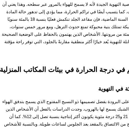
اصية التهوية الجيدة لأنه لا يسمح للهواء بالمرور عبر سطحه. وهذا يعني أن
 كما يتسبب أيضًا في تراكم الحرارة، مما يؤدي إلى تدهور حالة المادة
بسرعة أكبر. وبحسب بعض الاختبارات التي أجريت السنة الماضية، فإن مقاعد الجلد تنكمش فعليًا بنسبة 18 بالمئة سنويًا
لشبكة تمتلك بنية محبوكة تمنع حدوث الترهل، ومع مرور خمس سنوات،
 الشبكة ذات الجودة العالية على نحو 95 بالمئة من مرونتها. الأشخاص الذين يهتمون بالحفاظ على الوضعية الصحيحة
تهوية يُعد خيارًا أكثر منطقية مقارنةً بالجلود، التي توفر راحة مؤقتة
م في درجة الحرارة في بيئات المكاتب المنزلية
ة في التهوية
على البرودة بفضل تصميمها ذو النسيج المفتوح الذي يسمح بتدفق الهواء
ن الشبك يسمح لها بالهروب. وجدت الدراسات بالفعل أن الأشخاص الذين
يجلسون بشكل مريح في درجات حرارة تتراوح بين 21 و25 درجة مئوية يكونون أكثر إنتاجية بنسبة تصل إلى 12%. كما أن
ج من الالتصاق بالمقعد بعد الجلوس لساعات طويلة. وبالنسبة للأشخاص