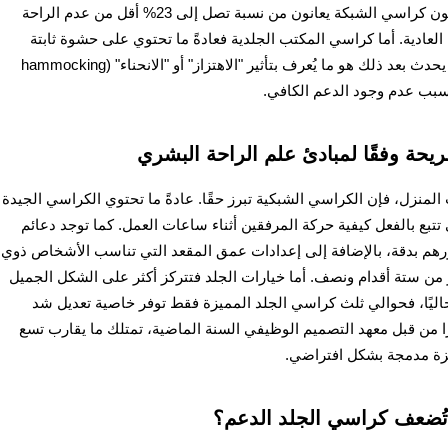
المهنية في عام 2023 أن الأشخاص الذين يستخدمون كراسي الشبكة يعانون من نسبة تصل إلى 23% أقل من عدم الراحة
عادية. أما كراسي المكتب الجلدية فعادةً ما تحتوي على حشوة ثابتة
تصبح مسطحة بعد الجلوس عليها لفترة طويلة. ما يحدث بعد ذلك هو ما يُعرف بتأثير "الاهتزاز" أو "الانحناء" (hammocking
 مريحة وفقًا لمبادئ علم الراحة البشري
 المنزل، فإن الكراسي الشبكية تبرز حقًا. عادةً ما تحتوي الكراسي الجيدة
ي تتبع بالفعل كيفية حركة المرفقين أثناء ساعات العمل. كما توجد دعائم
ورهم بدقة، بالإضافة إلى إعدادات عمق المقعد التي تناسب الأشخاص ذوي
 من ستة أقدام ونصف. أما خيارات الجلد فتتركز أكثر على الشكل الجميل
 حاليًا، فحوالي ثلث كراسي الجلد المميزة فقط توفر خاصية تعديل شد
 من قبل معهد التصميم الوظيفي السنة الماضية، تمتلك ما يقارب تسع
ل تُضعف كراسي الجلد الدعم؟