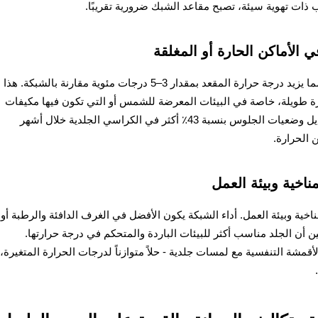
ذات تهوية سيئة، تصبح مقاعد الشبك ضرورية تقريبًا.
 الأماكن الحارة أو المغلقة
تحتفظ خصائص الجلد العازلة بالحرارة الجسدية، مما يزيد درجة حرارة المقعد بمقدار 3–5 درجات مئوية مقارنة بالشبكة. هذا
ترة طويلة، خاصة في البيئات المعرضة للشمس أو التي تكون فيها مكيفات
الهواء محدودة. وذكر المستخدمون أنهم قاموا بتعديل وضعيات الجلوس بنسبة 43٪ أكثر في الكراسي الجلدية خلال أشهر
 الحرارة.
اخية وبيئة العمل
ة وبيئة العمل. أداء الشبكة يكون الأفضل في الغرف الدافئة والرطبة أو
ن أن الجلد مناسب أكثر للبيئات الباردة والمتحكم في درجة حرارتها.
قمشة التنفسية مع لمسات جلدية - حلاً متوازناً لدرجات الحرارة المتغيرة،