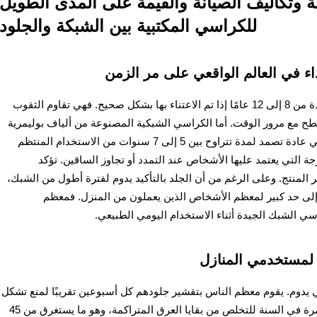
نة وتكاليف الصيانة والقيمة على المدى الطويل
للكراسي المكتبية بين الشبكة والجلود
داء في العالم الواقعي على مر الزمن
يمكن أن تدوم كراسي المكتب الجلدية عالية الجودة من 8 إلى 12 عامًا إذا تم الاعتناء بها بشكل صحيح. فهي تقاوم الثقوب
سطح مع مرور الوقت. أما الكراسي الشبكية المصنوعة من ألياف بوليمرية
من الدرجة التجارية بسماكة لا تقل عن 1.5 مم، فهي عادة تصمد لمدة تتراوح بين 5 إلى 7 سنوات من الاستخدام المنتظم
جة التي يعتمد عليها الأشخاص عند التمدد أو تجاوز الساقين. تؤكد
مر المنتج. وعلى الرغم من أن الجلد بالتأكيد يدوم لفترة أطول من الشبك،
دًا إلى حد كبير لمعظم الأشخاص الذين يعملون من المنزل. فمعظم
 الشبك الجيدة أثناء الاستخدام اليومي الطبيعي.
ة لمستخدمي المنازل
ي يدوم. يقوم معظم الناس بتقشير جلودهم كل أسبوعين تقريبًا لمنع تشكل
تلك الشقوق المزعجة، إضافة إلى تنظيف شامل مرة في السنة للتخلص من بقايا العرق المتراكمة، وهو ما يستغرق من 45