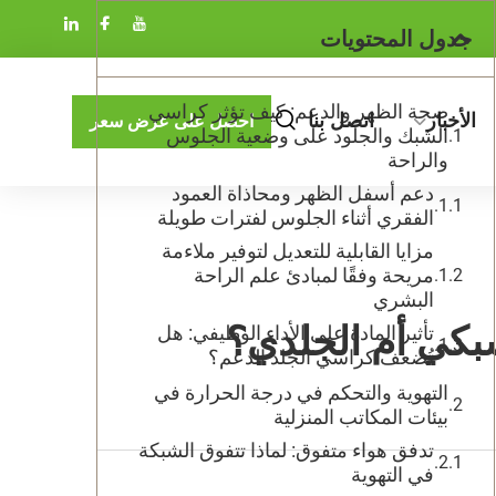
جدول المحتويات
صحة الظهر والدعم: كيف تؤثر كراسي
الأخبار
اتصل بنا
احصل على عرض سعر
الشبك والجلود على وضعية الجلوس
والراحة
دعم أسفل الظهر ومحاذاة العمود
الفقري أثناء الجلوس لفترات طويلة
مزايا القابلية للتعديل لتوفير ملاءمة
مريحة وفقًا لمبادئ علم الراحة
البشري
بكي أم الجلدي؟
تأثير المادة على الأداء الوظيفي: هل
تُضعف كراسي الجلد الدعم؟
التهوية والتحكم في درجة الحرارة في
بيئات المكاتب المنزلية
تدفق هواء متفوق: لماذا تتفوق الشبكة
في التهوية