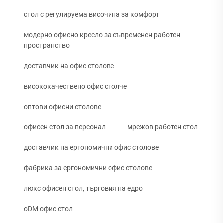
стол с регулируема височина за комфорт
модерно офисно кресло за съвременен работен
пространство
доставчик на офис столове
висококачествено офис столче
оптови офисни столове
офисен стол за персонал
мрежов работен стол
доставчик на ергономични офис столове
фабрика за ергономични офис столове
люкс офисен стол, търговия на едро
oDM офис стол