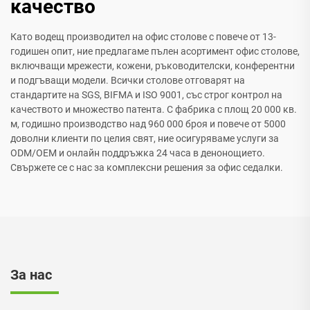
качество
Като водещ производител на офис столове с повече от 13-
годишен опит, ние предлагаме пълен асортимент офис столове,
включващи мрежести, кожени, ръководителски, конферентни
и подгъващи модели. Всички столове отговарят на
стандартите на SGS, BIFMA и ISO 9001, със строг контрол на
качеството и множество патента. С фабрика с площ 20 000 кв.
м, годишно производство над 960 000 броя и повече от 5000
доволни клиенти по целия свят, ние осигуряваме услуги за
ODM/OEM и онлайн поддръжка 24 часа в денонощието.
Свържете се с нас за комплексни решения за офис седалки.
За нас