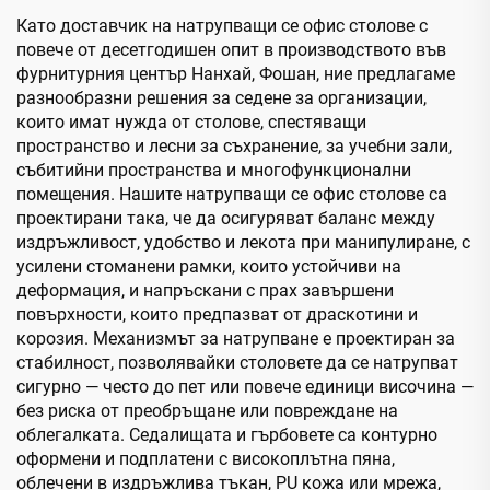
Като доставчик на натрупващи се офис столове с
повече от десетгодишен опит в производството във
фурнитурния център Нанхай, Фошан, ние предлагаме
разнообразни решения за седене за организации,
които имат нужда от столове, спестяващи
пространство и лесни за съхранение, за учебни зали,
събитийни пространства и многофункционални
помещения. Нашите натрупващи се офис столове са
проектирани така, че да осигуряват баланс между
издръжливост, удобство и лекота при манипулиране, с
усилени стоманени рамки, които устойчиви на
деформация, и напръскани с прах завършени
повърхности, които предпазват от драскотини и
корозия. Механизмът за натрупване е проектиран за
стабилност, позволявайки столовете да се натрупват
сигурно — често до пет или повече единици височина —
без риска от преобръщане или повреждане на
облегалката. Седалищата и гърбовете са контурно
оформени и подплатени с високоплътна пяна,
облечени в издръжлива тъкан, PU кожа или мрежа,