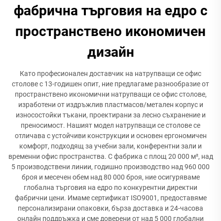
фабрична търговия на едро с
пространствено икономичен
дизайн
Като професионален доставчик на натрупващи се офис
столове с 13-годишен опит, ние предлагаме разнообразие от
пространствено икономични натрупващи се офис столове,
изработени от издръжлив пластмасов/метален корпус и
износостойки тъкани, проектирани за лесно съхранение и
преносимост. Нашият модел натрупващи се столове се
отличава с устойчиви конструкции и основен ергономичен
комфорт, подходящ за учебни зали, конферентни зали и
временни офис пространства. С фабрика с площ 20 000 м², над
5 производствени линии, годишно производство над 960 000
броя и месечен обем над 80 000 броя, ние осигуряваме
глобална търговия на едро по конкурентни директни
фабрични цени. Имаме сертификат ISO9001, предоставяме
персонализирани опаковки, бърза доставка и 24-часова
онлайн поддръжка и сме доверени от над 5 000 глобални