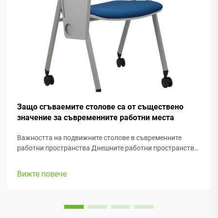
Защо сгъваемите столове са от съществено
значение за съвременните работни места
Важността на подвижните столове в съвременните
работни пространства Днешните работни пространства
се променят постоянно, затова е много важно да можем
да се адаптираме. Подвижните столове правят лесно
Вижте повече
преместването на нещата, когато трябва да се премине
от една задача към друга или да се създаде...