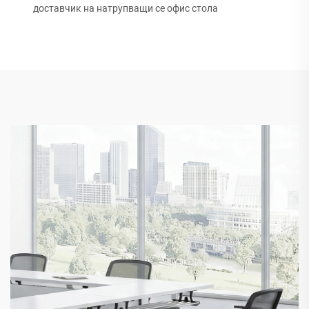
доставчик на натрупващи се офис стола