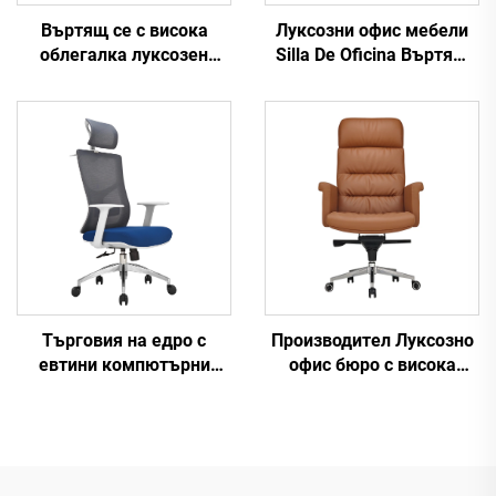
Въртящ се с висока
Луксозни офис мебели
облегалка луксозен
Silla De Oficina Въртящ
черен офис стол Manager
се ергономичен
Boss Mesh Staff Task
компютърен офис стол
Ергономично
Бюро Мрежест стол със
компютърно бюро
средна облегалка за
Мрежест офис стол
офис
Търговия на едро с
Производител Луксозно
евтини компютърни
офис бюро с висока
задачи Въртяща се
облегалка и комплект
облегалка за персонал
столове Boss Дървени
Удобен мрежест плат
кожени въртящи се
Ергономичен офис стол
офис столове с дървена
основа