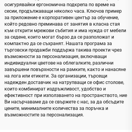
осигурявайки ергономична подкрепа по време на
сесии, продължаващи няколко часа. Ключов пример
за приложение е корпоративен център за обучение,
който редовно преминава от занятия в класна стая
към открити мрежови събития и има нужда от мебели
за седене, които могат бързо да се разположат и
компактно да се съхранят. Нашата програма за
търговски продажби поддържа такива проекти чрез
възможности за персонализация, включващи
индивидуални цветове на облегалките, различни
завършени повърхности на рамките, както и нанасяне
на лога или етикети. За организации, търсещи
надежден доставчик на натрупващи се офис столове,
които комбинират издръжливост, удобство и
ефективност при използването на пространството, ние
Ви насърчаваме да се свържете с нас, за да обсъдите
цените, минималните количества за поръчка и
възможностите за персонализация.