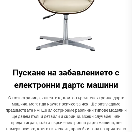
Пускане на забавлението с
електронни дартс машини
С тази страница, клиентите, които търсят електронна дартс
машина, могат да научат всичко за нея. Ще разгледаме
предимствата им, ще илюстрираме различни типове модели и
ще дадем пълни детайли и скрийни. Всеки случайен или
предан играч, който търси електронна дартс машина, ще
намери всичко, което си желаят, правейки това на приятелно