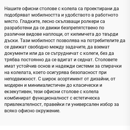
Нашите офисни столове с колела са проектирани да
подобряват мобилността и удобството в работното
място. Гладките, лесно скълзващи ролкери са
разработени да се движи безпрепятствено по
различни видове наплощи, от килимчета до твърди
дъски. Тази мобилност позволява на потребителите да
се движат свободно между задачите, да вземат
документи или да се сътрудничат с колеги, без да
трябва постоянно да се вдигат и седнат. Столовете
имат устойчив основ и надежди системи за спирачки
на колелата, което осигурява безопасност при
неподвижност. С широк асортимент от дизайни, от
модерен и минималистичен до класически и
екзекутивен, тези офисни столове с колела
комбинират функционалност с естетическа
привлекателност, правейки ги универсален избор за
всяко офисно окружение.