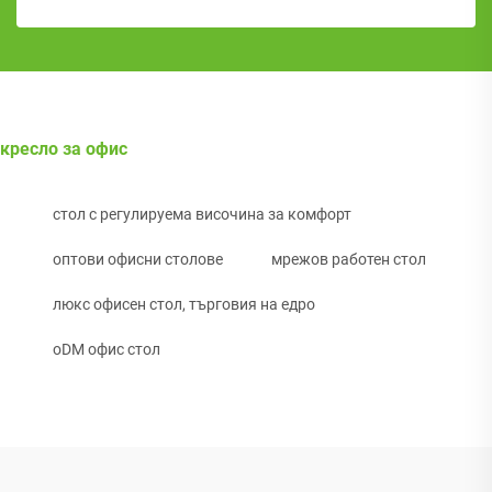
кресло за офис
стол с регулируема височина за комфорт
оптови офисни столове
мрежов работен стол
люкс офисен стол, търговия на едро
oDM офис стол