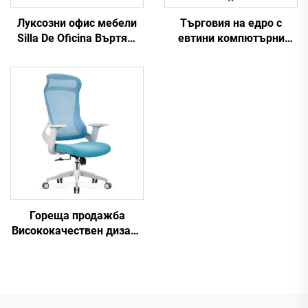
Луксозни офис мебели
Търговия на едро с
Silla De Oficina Въртящ
евтини компютърни
се ергономичен
задачи Въртяща се
компютърен офис стол
облегалка за персонал
Бюро Мрежест стол със
Удобен мрежест плат
средна облегалка за
Ергономичен офис стол
офис
Гореща продажба
Висококачествен дизайн
на въртящи се мрежи
Компютърна мебел
Пластмасова
ергономична офис
столица