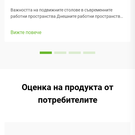
Важността на подвижните столове в съвременните
работни пространства Днешните работни пространства
се променят постоянно, затова е много важно да можем
да се адаптираме. Подвижните столове правят лесно
Вижте повече
преместването на нещата, когато трябва да се премине
от една задача към друга или да се създаде...
Оценка на продукта от
потребителите