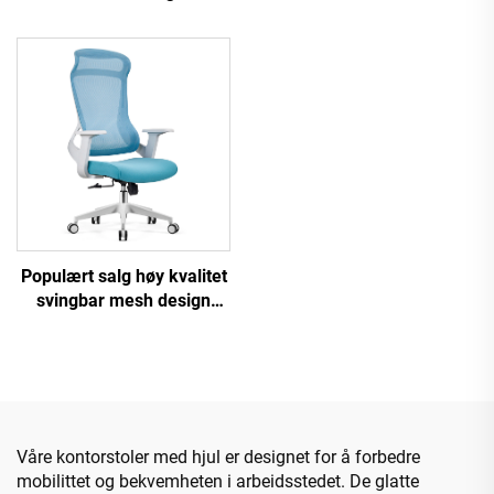
Roterende Ergonomisk
Komfortabel Mesh Stoff
Datamaskin Kontorstol
Ergonomisk Kontorstol
Skrivebord Midt bak Mesh
Stol For kontor
Populært salg høy kvalitet
svingbar mesh design
datamøbler plast
ergonomisk kontorstol
personallederstol
Våre kontorstoler med hjul er designet for å forbedre
mobilittet og bekvemheten i arbeidsstedet. De glatte