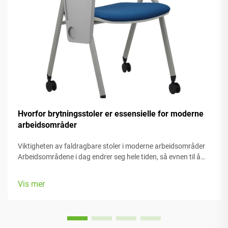
Hvorfor brytningsstoler er essensielle for moderne
arbeidsområder
Viktigheten av faldragbare stoler i moderne arbeidsområder
Arbeidsområdene i dag endrer seg hele tiden, så evnen til å
tilpasse seg er virkelig viktig. Faldragbare stoler gjør det
enkelt å flytte på ting når vi må skifte fra en oppgave til en
Vis mer
annen eller tilpasse...