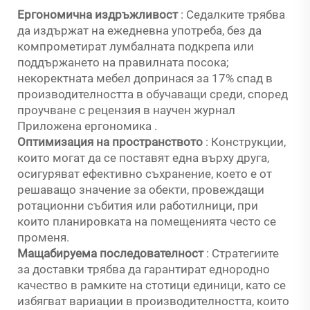
Ергономична издръжливост
: Седалките трябва
да издържат на ежедневна употреба, без да
компрометират лумбалната подкрепа или
поддържането на правилната посока;
некоректната мебел допринася за 17% спад в
производителността в обучаващи среди, според
проучване с рецензия в научен журнал
Приложена ергономика
.
Оптимизация на пространството
: Конструкции,
които могат да се поставят една върху друга,
осигуряват ефективно съхранение, което е от
решаващо значение за обекти, провеждащи
ротационни събития или работилници, при
които планировката на помещенията често се
променя.
Мащабируема последователност
: Стратегиите
за доставки трябва да гарантират еднородно
качество в рамките на стотици единици, като се
избягват вариации в производителността, които