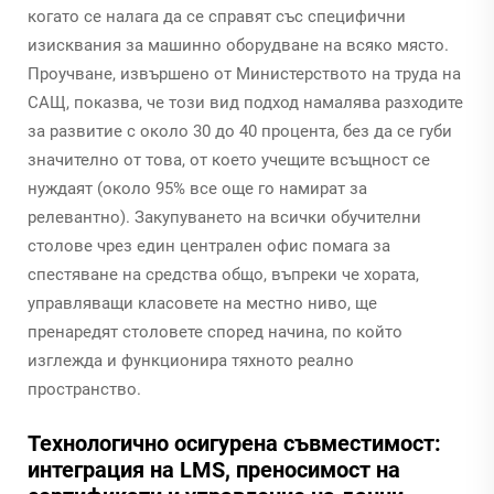
когато се налага да се справят със специфични
изисквания за машинно оборудване на всяко място.
Проучване, извършено от Министерството на труда на
САЩ, показва, че този вид подход намалява разходите
за развитие с около 30 до 40 процента, без да се губи
значително от това, от което учещите всъщност се
нуждаят (около 95% все още го намират за
релевантно). Закупуването на всички обучителни
столове чрез един централен офис помага за
спестяване на средства общо, въпреки че хората,
управляващи класовете на местно ниво, ще
пренаредят столовете според начина, по който
изглежда и функционира тяхното реално
пространство.
Технологично осигурена съвместимост:
интеграция на LMS, преносимост на