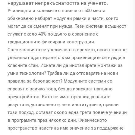
нарушават непрекъснатостта на ученето.
Училищата и колежите с повече от 500 места
обикновено избират модулни рамки и части, които
могат да се сменят при нужда. Тези системи всъщност
служат около 40% по-дълго в сравнение с
традиционните фиксирани конструкции.
Спестяванията се увеличават с времето, освен това те
улесняват адаптирането към променящите се нужди в
класните стаи. Искате ли да инсталирате монтажи за
умни технологии? Трябва ли да отговаряте на нови
правила за безопасност? Модулните системи се
справят с всичко това, без да изискват напълно
преустройство. Като се имат предвид реалните
резултати, установено е, че в институциите, приели
този подход, остават около една трета повече ученици
в програмите през няколко дни. Физическото
пространство наистина има значение за поддържане