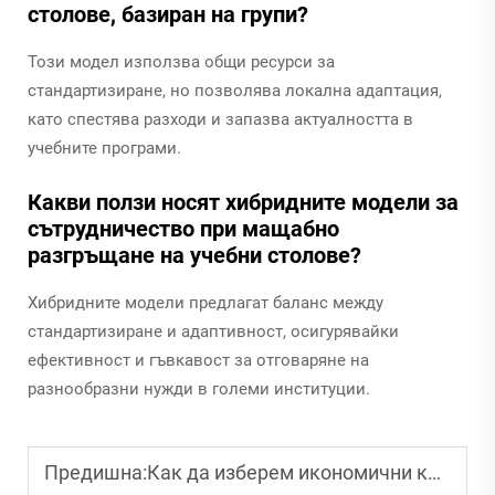
столове, базиран на групи?
Този модел използва общи ресурси за
стандартизиране, но позволява локална адаптация,
като спестява разходи и запазва актуалността в
учебните програми.
Какви ползи носят хибридните модели за
сътрудничество при мащабно
разгръщане на учебни столове?
Хибридните модели предлагат баланс между
стандартизиране и адаптивност, осигурявайки
ефективност и гъвкавост за отговаряне на
разнообразни нужди в големи институции.
Предишна:
Как да изберем икономични конферентни столове за корпоративно снабдяване?