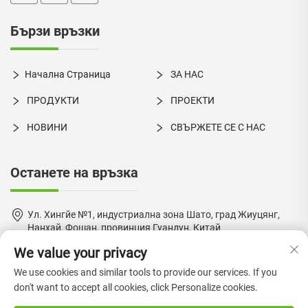
Бързи връзки
Начална Страница
ЗА НАС
ПРОДУКТИ
ПРОЕКТИ
НОВИНИ
СВЪРЖЕТЕ СЕ С НАС
Останете на връзка
Ул. Хингйе №1, индустриална зона Шато, град Жиуцянг,
Нанхай, Фошан, провинция Гуандун, Китай
We value your privacy
+86-18924550960
We use cookies and similar tools to provide our services. If you
[email protected]
don't want to accept all cookies, click Personalize cookies.