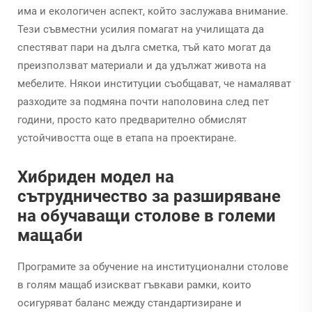
има и екологичен аспект, който заслужава внимание.
Тези съвместни усилия помагат на училищата да
спестяват пари на дълга сметка, тъй като могат да
преизползват материали и да удължат живота на
мебелите. Някои институции съобщават, че намаляват
разходите за подмяна почти наполовина след пет
години, просто като предварително обмислят
устойчивостта още в етапа на проектиране.
Хибриден модел на
сътрудничество за разширяване
на обучаващи столове в големи
мащаби
Програмите за обучение на институционални столове
в голям мащаб изискват гъвкави рамки, които
осигуряват баланс между стандартизиране и