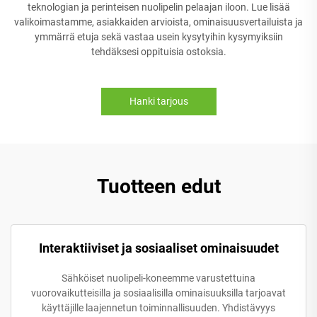
teknologian ja perinteisen nuolipelin pelaajan iloon. Lue lisää
valikoimastamme, asiakkaiden arvioista, ominaisuusvertailuista ja
ymmärrä etuja sekä vastaa usein kysytyihin kysymyiksiin
tehdäksesi oppituisia ostoksia.
Hanki tarjous
Tuotteen edut
Interaktiiviset ja sosiaaliset ominaisuudet
Sähköiset nuolipeli-koneemme varustettuina
vuorovaikutteisilla ja sosiaalisilla ominaisuuksilla tarjoavat
käyttäjille laajennetun toiminnallisuuden. Yhdistävyys