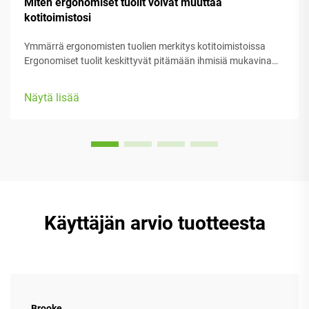
Miten ergonomiset tuolit voivat muuttaa
kotitoimistosi
Ymmärrä ergonomisten tuolien merkitys kotitoimistoissa
Ergonomiset tuolit keskittyvät pitämään ihmisiä mukavina
heidän työssään, tarjoten runsaasti säädettäviä osia, jotka
sopivat erilaisiin kehoryhmiin ja mieltymyksiin. Useimmissa
Näytä lisää
malleissa on varustettu...
Käyttäjän arvio tuotteesta
Brooke