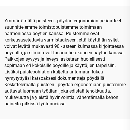
sihteerituoli Kiinasta
Ymmärtämällä puisteen - pöydän ergonomian periaatteet
suunnittelemme toimistopuistemme toimimaan
harmoniassa pöytien kanssa. Puistemme ovat
korkeusasetettavia varmistaakseen, että käyttäjän syljet
voivat levätä mukavasti 90 - asteen kulmassa kirjoittaessa
pöydällä, ja silmät ovat tasona tietokoneen näytön kanssa.
Paikkojen syvyys ja leveys lasketaan huolellisesti
sopimaan eri kokoisille pöydille ja käyttäjien tarpeisiin.
Lisäksi puistepohjat on kuljettu antamaan tukea
hymytyttyäsi katsoaksesi dokumentteja pöydällä.
Keskittelemällä puisteen - pöydän ergonomiaan puistemme
auttavat luomaan työtilan, joka edistää tehokkuutta,
mukavuutta ja yleistä hyvinvointia, vähentämällä kehon
paineita pitkissä työtunneissa.