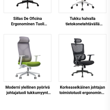
Sillas De Oficina
Tukku halvalla
Ergonominen Tuoli
tietokonetehtävällä
Moderni 4D Käsinoja
kääntyvä henkilökunnan
Musta nailonkehys Mesh
lepotuoli Mukava
Ergonominen Executive
verkkokangas
Office Cadeira De
ergonominen työtuoli
Escritorio
Moderni ylellinen pyörivä
Korkeaselkäinen johtajan
johtajatuoli tukkumyynti
toimistotuoli ergonominen
toimistokalusteet
kääntyvä säädettävä
säädettävä korkeus
värikäs PP-materiaali
ergonominen verkko tuoli
konferenssijohtajan