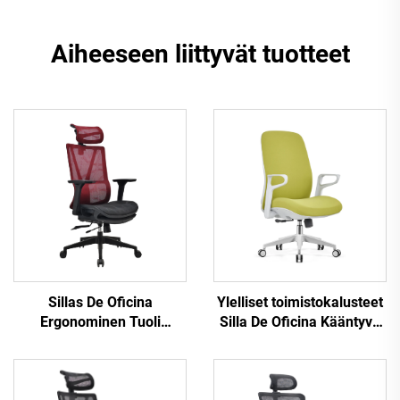
Aiheeseen liittyvät tuotteet
Sillas De Oficina
Ylelliset toimistokalusteet
Ergonominen Tuoli
Silla De Oficina Kääntyvä
Moderni 4D Käsinoja
Ergonominen Tietokone
Musta nailonkehys Mesh
Toimistotuoli Työpöytä
Ergonominen Executive
Keskiselkä Mesh-tuoli