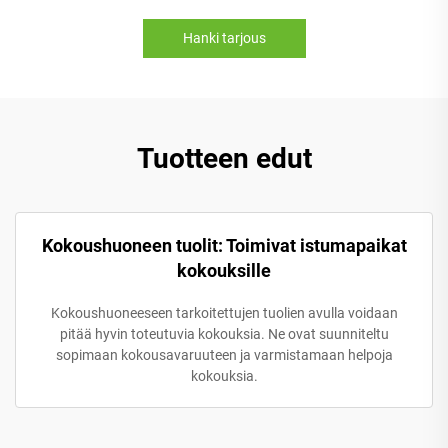
Hanki tarjous
Tuotteen edut
Kokoushuoneen tuolit: Toimivat istumapaikat
kokouksille
Kokoushuoneeseen tarkoitettujen tuolien avulla voidaan
pitää hyvin toteutuvia kokouksia. Ne ovat suunniteltu
sopimaan kokousavaruuteen ja varmistamaan helpoja
kokouksia.