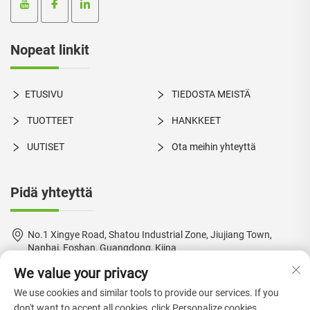
Nopeat linkit
ETUSIVU
TIEDOSTA MEISTÄ
TUOTTEET
HANKKEET
UUTISET
Ota meihin yhteyttä
Pidä yhteyttä
No.1 Xingye Road, Shatou Industrial Zone, Jiujiang Town,
Nanhai, Foshan, Guangdong, Kiina
We value your privacy
+86-18924550960
We use cookies and similar tools to provide our services. If you
[email protected]
don't want to accept all cookies, click Personalize cookies.