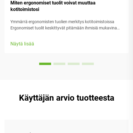
Miten ergonomiset tuolit voivat muuttaa
kotitoimistosi
Ymmärrä ergonomisten tuolien merkitys kotitoimistoissa
Ergonomiset tuolit keskittyvät pitämään ihmisiä mukavina
heidän työssään, tarjoten runsaasti säädettäviä osia, jotka
sopivat erilaisiin kehoryhmiin ja mieltymyksiin. Useimmissa
Näytä lisää
malleissa on varustettu...
Käyttäjän arvio tuotteesta