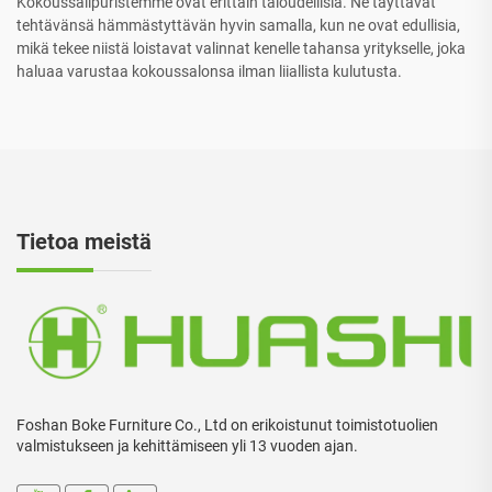
Kokoussalipuristemme ovat erittäin taloudellisia. Ne täyttävät
tehtävänsä hämmästyttävän hyvin samalla, kun ne ovat edullisia,
mikä tekee niistä loistavat valinnat kenelle tahansa yritykselle, joka
haluaa varustaa kokoussalonsa ilman liiallista kulutusta.
Tietoa meistä
Foshan Boke Furniture Co., Ltd on erikoistunut toimistotuolien
valmistukseen ja kehittämiseen yli 13 vuoden ajan.