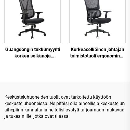
Office Cadeira De
toimistoon
Escritorio
Guangdongin tukkumyynti
Korkeaselkäinen johtajan
korkea selkänoja
toimistotuoli ergonominen
säädettävä ergonominen
kääntyvä säädettävä
verkko toimistotuoli
värikäs PP-materiaali
mukava tietokonepöydän
konferenssijohtajan
tuoli toimistoon
sihteerituoli Kiinasta
Keskusteluhuoneiden tuolit ovat tarkoitettu käyttöön
keskusteluhuoneissa. Ne pitäisi olla aiheellisia keskustelun
aihepiirin kannalta ja ne tulisi pystyä tarjoamaan mukavaa
ja tukea niille, jotka ovat tilassa.