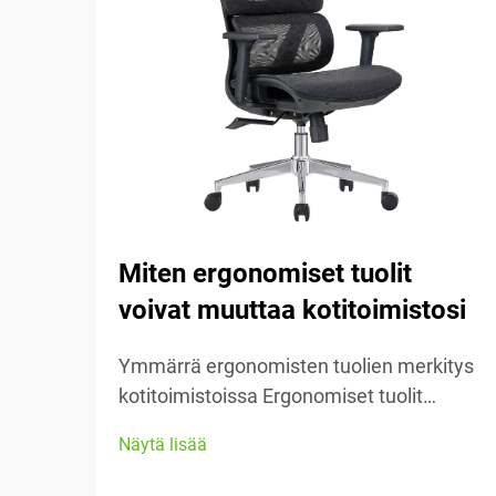
Miten ergonomiset tuolit
voivat muuttaa kotitoimistosi
Ymmärrä ergonomisten tuolien merkitys
kotitoimistoissa Ergonomiset tuolit
keskittyvät pitämään ihmisiä mukavina
Näytä lisää
heidän työssään, tarjoten runsaasti
säädettäviä osia, jotka sopivat erilaisiin