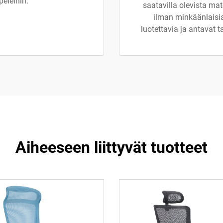
peleihin.
saatavilla olevista mat
ilman minkäänlaisia 
luotettavia ja antavat t
Aiheeseen liittyvät tuotteet