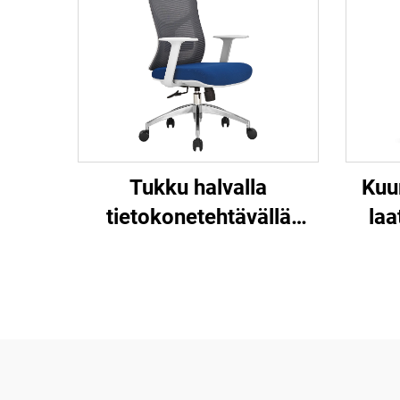
Kuu
Tukku halvalla
laa
tietokonetehtävällä
kääntyvä henkilökunnan
ti
lepotuoli Mukava
muov
verkkokangas
ergonominen työtuoli
henk