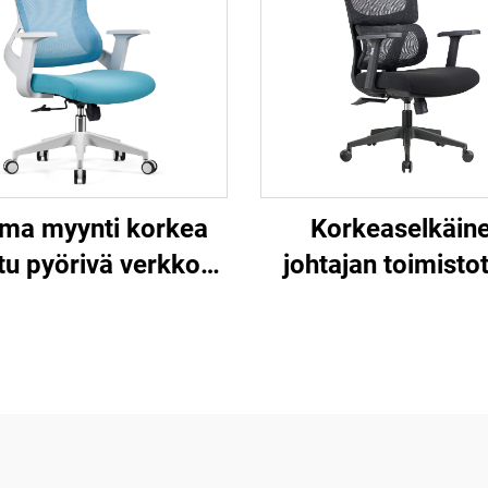
ma myynti korkea
Korkeaselkäin
tu pyörivä verkko
johtajan toimistot
muotoilu
ergonominen kään
etokonekalusteet
säädettävä värikä
inen ergonominen
materiaali
toimistotuoli
konferenssijohta
ilöstöjohtajan tuoli
sihteerituoli Kiin