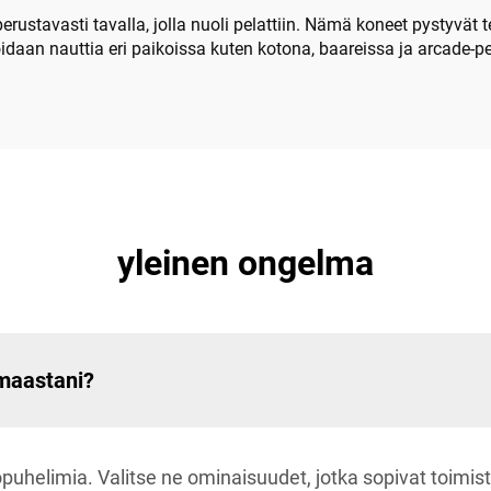
perustavasti tavalla, jolla nuoli pelattiin. Nämä koneet pystyv
voidaan nauttia eri paikoissa kuten kotona, baareissa ja arcade-p
yleinen ongelma
maastani?
uhelimia. Valitse ne ominaisuudet, jotka sopivat toimist