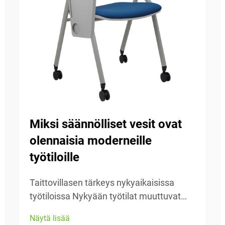
Miksi säännölliset vesit ovat
olennaisia moderneille
työtiloille
Taittovillasen tärkeys nykyaikaisissa
työtiloissa Nykyään työtilat muuttuvat
koko ajan, joten sopeutumiskyky on
Näytä lisää
erittäin tärkeää. Taittovillasat tekevät