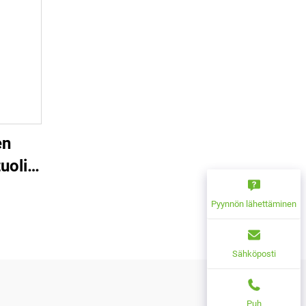
en
uoli
tyvä
Pyynnön lähettäminen
s PP-
jan
Sähköposti
asta
Puh