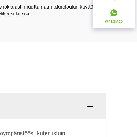
ät tehokkaasti muuttamaan teknologian käyttöä
elikeskuksissa.
WhatsApp
oympäristöösi, kuten istuin