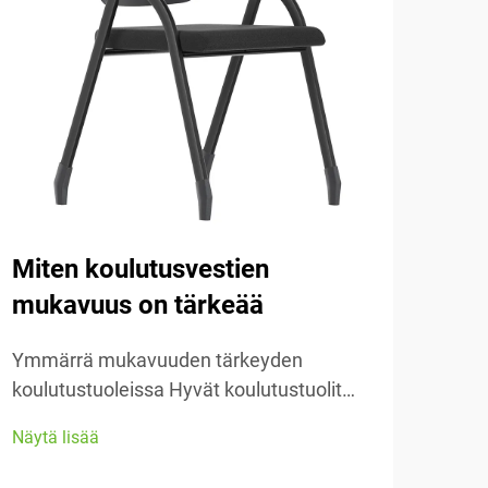
Miten koulutusvestien
Mik
mukavuus on tärkeää
iku
mil
Ymmärrä mukavuuden tärkeyden
koulutustuoleissa Hyvät koulutustuolit
Nahk
ovat todella tärkeitä luokkahuoneissa ja
toim
Näytä lisää
opiskelutiloissa. Niissä on yleensä
pääs
Näytä
säädettävä istuinkorkeus, jotta ihmiset
ilme