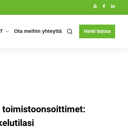
T
Ota meihin yhteyttä
Hanki tarjous
 toimistoonsoittimet:
lutilasi