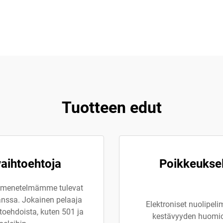
Tuotteen edut
vaihtoehtoja
Poikkeuksel
pelimenetelmämme tulevat
anssa. Jokainen pelaaja
Elektroniset nuolipel
htoehdoista, kuten 501 ja
kestävyyden huomio