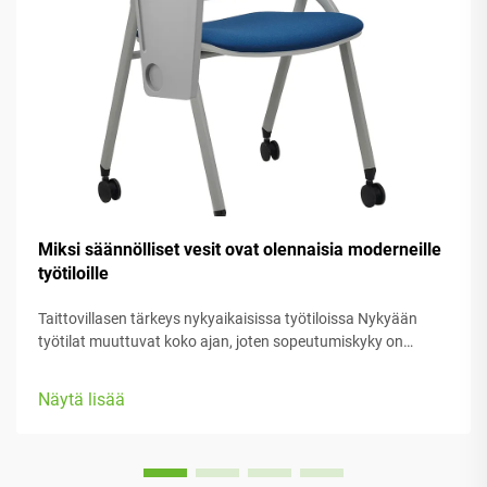
Miksi säännölliset vesit ovat olennaisia moderneille
työtiloille
Taittovillasen tärkeys nykyaikaisissa työtiloissa Nykyään
työtilat muuttuvat koko ajan, joten sopeutumiskyky on
erittäin tärkeää. Taittovillasat tekevät siitä helppoa siirtää
asioita, kun meidän on vaihdettava tehtävää tai mukautua...
Näytä lisää