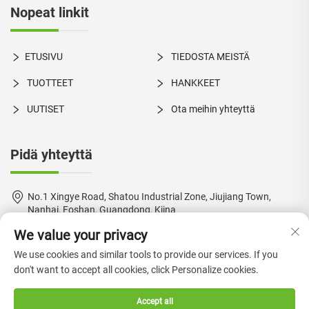
Nopeat linkit
ETUSIVU
TIEDOSTA MEISTÄ
TUOTTEET
HANKKEET
UUTISET
Ota meihin yhteyttä
Pidä yhteyttä
No.1 Xingye Road, Shatou Industrial Zone, Jiujiang Town,
Nanhai, Foshan, Guangdong, Kiina
We value your privacy
+86-18924550960
We use cookies and similar tools to provide our services. If you
[email protected]
don't want to accept all cookies, click Personalize cookies.
Accept all