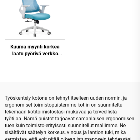
Kuuma myynti korkea
laatu pyörivä verkko
muotoilu
tietokonekalusteet
muovinen ergonominen
toimistotuoli
henkilöstöjohtajan tuoli
Työskentely kotona on tehnyt itselleen uuden normin, ja
ergonomiset toimistopuistemme kotiin on suunniteltu
tekemään kotitoimistostasi mukavaa ja terveellistä
työtilaa. Nämä puistot tarjoavat samanlaisen ergonomisen
tuen kuin toimisto-erityisesti suunnitellut mallimme. Ne
sisältävät säätelyn korkeus, vinous ja lantion tuki, mikä
varmistaa, että voit pitää oikean istumaposein tehdessäsi