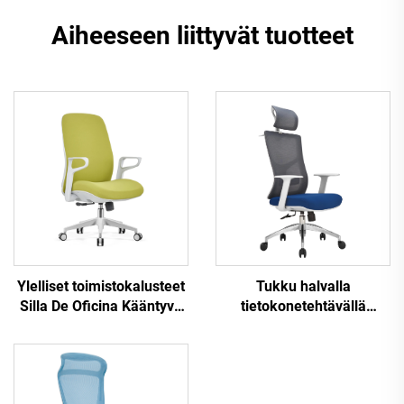
Aiheeseen liittyvät tuotteet
Ylelliset toimistokalusteet
Tukku halvalla
Silla De Oficina Kääntyvä
tietokonetehtävällä
Ergonominen Tietokone
kääntyvä henkilökunnan
Toimistotuoli Työpöytä
lepotuoli Mukava
Keskiselkä Mesh-tuoli
verkkokangas
toimistoon
ergonominen työtuoli