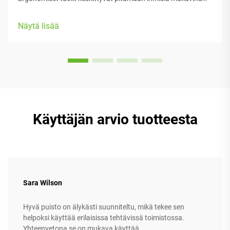
heidän työssään, tarjoten runsaasti säädettäviä osia, jotka
sopivat erilaisiin kehoryhmiin ja mieltymyksiin. Useimmissa
Näytä lisää
malleissa on varustettu...
Käyttäjän arvio tuotteesta
Sara Wilson
Hyvä puisto on älykästi suunniteltu, mikä tekee sen
helpoksi käyttää erilaisissa tehtävissä toimistossa.
Yhteenvetona se on mukava käyttää.