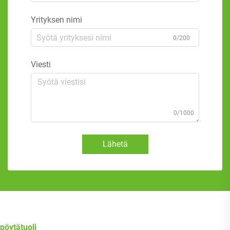
Yrityksen nimi
0/200
Viesti
0/1000
Lähetä
pöytätuoli