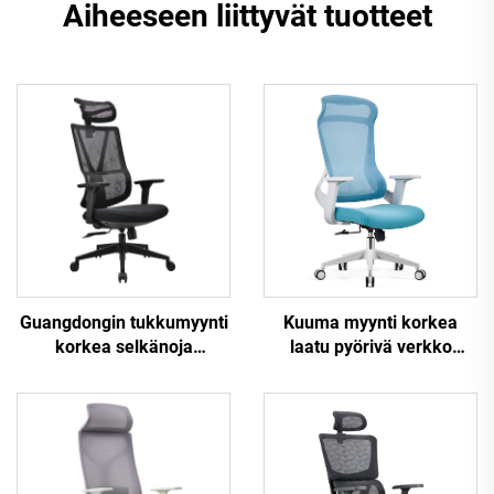
Aiheeseen liittyvät tuotteet
Kuuma myynti korkea
Guangdongin tukkumyynti
laatu pyörivä verkko
korkea selkänoja
muotoilu
säädettävä ergonominen
tietokonekalusteet
verkko toimistotuoli
muovinen ergonominen
mukava tietokonepöydän
toimistotuoli
tuoli toimistoon
henkilöstöjohtajan tuoli