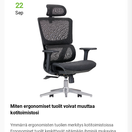
22
Sep
Miten ergonomiset tuolit voivat muuttaa
kotitoimistosi
Ymmärrä ergonomisten tuolien merkitys kotitoimistoissa
Ergonomiset tuolit keskittyvät pitämään ihmisiä mukavina