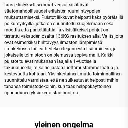
taas edistyksellisemmät versiot sisältävät
säätömahdollisuudet erilaisten ruumiintyyppien
mukauttamiseksi. Puistot liikkuvat helposti kaksipyöräisillä
polkumyrkyillä, jotka on suunniteltu suojelemaan sekä
moottia että parkettilattia, ja viisisäikeiset pohjat on
testattu vakauden osalta 136KG rasituksen alla. Valitsijoita
ovat esimerkiksi hiihtävyys ilmaston lämpimissä
ilmakehossa tai leatherteko elegancesta lisäämisenä, ja
jokaiselle toimistoon on olemassa sopiva malli. Kaikki
puistot tulevat mukanaan laajalla 1-vuotisella
takuualueella, mikä heijastaa luottamustamme laatua ja
kestovuutta kohtaan. Yksinkertainen, mutta toiminnallinen
suunnittelu varmistaa, että ne sulkeutuvat helposti mihin
tahansa toimistodekoihin, kun taas helppokäyttöinen
uppoaminen yksinkertaistaa huoltoa.
yleinen ongelma