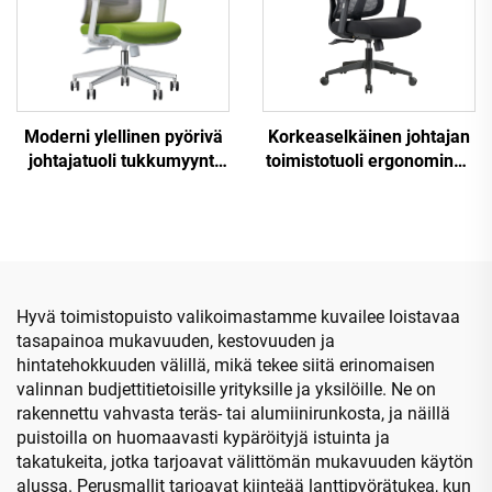
Moderni ylellinen pyörivä
Korkeaselkäinen johtajan
johtajatuoli tukkumyynti
toimistotuoli ergonominen
toimistokalusteet
kääntyvä säädettävä
säädettävä korkeus
värikäs PP-materiaali
ergonominen verkko tuoli
konferenssijohtajan
sihteerituoli Kiinasta
Hyvä toimistopuisto valikoimastamme kuvailee loistavaa
tasapainoa mukavuuden, kestovuuden ja
hintatehokkuuden välillä, mikä tekee siitä erinomaisen
valinnan budjettitietoisille yrityksille ja yksilöille. Ne on
rakennettu vahvasta teräs- tai alumiinirunkosta, ja näillä
puistoilla on huomaavasti kypäröityjä istuinta ja
takatukeita, jotka tarjoavat välittömän mukavuuden käytön
alussa. Perusmallit tarjoavat kiinteää lanttipyörätukea, kun