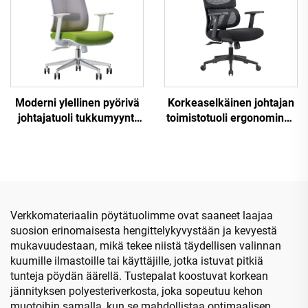
henkilöstöjohtajan tuoli
Moderni ylellinen pyörivä
Korkeaselkäinen johtajan
johtajatuoli tukkumyynti
toimistotuoli ergonominen
toimistokalusteet
kääntyvä säädettävä
säädettävä korkeus
värikäs PP-materiaali
ergonominen verkko tuoli
konferenssijohtajan
sihteerituoli Kiinasta
Verkkomateriaalin pöytätuolimme ovat saaneet laajaa
suosion erinomaisesta hengittelykyvystään ja kevyestä
mukavuudestaan, mikä tekee niistä täydellisen valinnan
kuumille ilmastoille tai käyttäjille, jotka istuvat pitkiä
tunteja pöydän äärellä. Tustepalat koostuvat korkean
jännityksen polyesteriverkosta, joka sopeutuu kehon
muotoihin samalla, kun se mahdollistaa optimaalisen