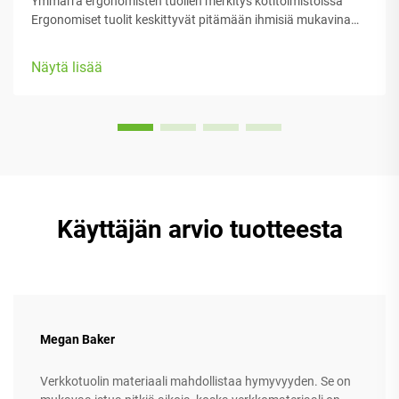
Ymmärrä ergonomisten tuolien merkitys kotitoimistoissa
Ergonomiset tuolit keskittyvät pitämään ihmisiä mukavina
heidän työssään, tarjoten runsaasti säädettäviä osia, jotka
sopivat erilaisiin kehoryhmiin ja mieltymyksiin. Useimmissa
Näytä lisää
malleissa on varustettu...
Käyttäjän arvio tuotteesta
Megan Baker
Verkkotuolin materiaali mahdollistaa hymyvyyden. Se on