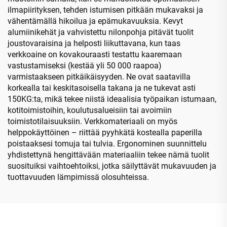
ilmapiirityksen, tehden istumisen pitkään mukavaksi ja
vähentämällä hikoilua ja epämukavuuksia. Kevyt
alumiinikehät ja vahvistettu nilonpohja pitävät tuolit
joustovaraisina ja helposti liikuttavana, kun taas
verkkoaine on kovakouraasti testattu kaaremaan
vastustamiseksi (kestää yli 50 000 raapoa)
varmistaakseen pitkäikäisyyden. Ne ovat saatavilla
korkealla tai keskitasoisella takana ja ne tukevat asti
150KG:ta, mikä tekee niistä ideaalisia työpaikan istumaan,
kotitoimistoihin, koulutusalueisiin tai avoimiin
toimistotilaisuuksiin. Verkkomateriaali on myös
helppokäyttöinen – riittää pyyhkätä kostealla paperilla
poistaaksesi tomuja tai tulvia. Ergonominen suunnittelu
yhdistettynä hengittävään materiaaliin tekee nämä tuolit
suosituiksi vaihtoehtoiksi, jotka säilyttävät mukavuuden ja
tuottavuuden lämpimissä olosuhteissa.