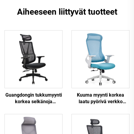
Aiheeseen liittyvät tuotteet
Kuuma myynti korkea
Guangdongin tukkumyynti
laatu pyörivä verkko
korkea selkänoja
muotoilu
säädettävä ergonominen
tietokonekalusteet
verkko toimistotuoli
muovinen ergonominen
mukava tietokonepöydän
toimistotuoli
tuoli toimistoon