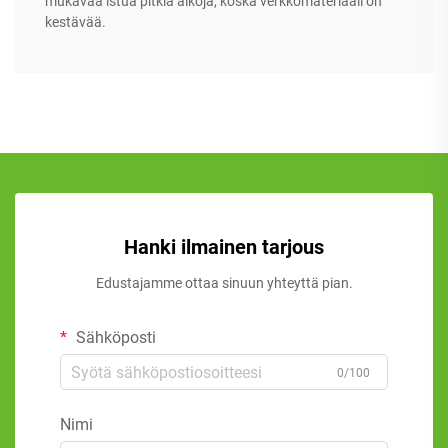
mukavaa istua pitkiä aikoja, koska verkkomateriaali on
kestävää.
Hanki ilmainen tarjous
Edustajamme ottaa sinuun yhteyttä pian.
Sähköposti
0/100
Nimi