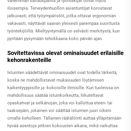
vähemmän sairauspäiviä ja työntekijät olivat myös
iloisempia. Terveydenhuollon asiantuntijat korostavat
jatkuvasti, että työympäristöt, jotka ottavat ergonomian
vakavasti, näyttävät saavan yleisesti parempaa suoritusta
työntekijöiltä. Mieltyyntymällä on selvästi merkitystä, kun
pyritään pysymään tehokkaana koko päivän ajan.
Sovitettavissa olevat ominaisuudet erilaisille
kehonrakenteille
Istuinten säädettävät ominaisuudet ovat todella tärkeitä,
koska ne mahdollistavat mukavuuden löytämisen
kaikentyyppisille ja -kokoisille ihmisille. Kun tuoleissa on
mahdollisuus säätää istuinkorkeutta, liikuteltavat
opaskahvat ja selkänojan, joka voi kallottua eteen- tai
taaksepäin, jokainen voi säättää istuimen juuri oikein
omalle keholleen. Tällainen räätälöinti auttaa ylläpitämään
hyvää asentoja pitkien kokousten aikana, mikä vaikuttaa