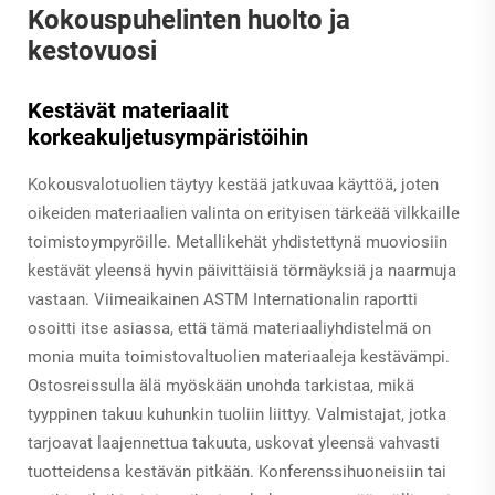
Kokouspuhelinten huolto ja
kestovuosi
Kestävät materiaalit
korkeakuljetusympäristöihin
Kokousvalotuolien täytyy kestää jatkuvaa käyttöä, joten
oikeiden materiaalien valinta on erityisen tärkeää vilkkaille
toimistoympyröille. Metallikehät yhdistettynä muoviosiin
kestävät yleensä hyvin päivittäisiä törmäyksiä ja naarmuja
vastaan. Viimeaikainen ASTM Internationalin raportti
osoitti itse asiassa, että tämä materiaaliyhdistelmä on
monia muita toimistovaltuolien materiaaleja kestävämpi.
Ostosreissulla älä myöskään unohda tarkistaa, mikä
tyyppinen takuu kuhunkin tuoliin liittyy. Valmistajat, jotka
tarjoavat laajennettua takuuta, uskovat yleensä vahvasti
tuotteidensa kestävän pitkään. Konferenssihuoneisiin tai