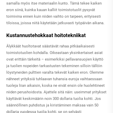
samalla myös itse materiaalin kunto. Tämä tekee kaiken
eron siinä, kuinka kauan kalliit toimistotuolit pysyvät
toimivina ennen kuin niiden vaihto on tarpeen, erityisesti
tiloissa, joissa niitä käytetään jatkuvasti työpäivän aikana.
Kustannustehokkaat hoitotekniikat
Älykkäät huoltotavat säästävät rahaa pitkäaikaisesti
toimistotuolien kohdalla. Oikeastaan yksinkertaiset asiat
ovat erittäin tärkeitä – esimerkiksi pellavansuojien käyttö
ja tuolien nopeiden tarkastusten tekeminen silloin tällöin
löystyneiden pulttien varalta tekevät kaiken eron. Olemme
nähneet yrityksiä tuhlaavan tuhansia euroja vaihtaessaan
tuoleja liian aikaisin, koska ne eivät ensin ole huolehtineet
niiden perushoidosta. Ajattele sitä näin: useimmat yritykset
käyttävät keskimäärin noin 300 dollaria tuolia kohti. Jos
säännöllinen puhdistus ja kiristäminen maksaa vain 50
dollaria vuodessa tuolia kohti, se on selvästi