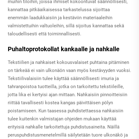
muihin tiloihin, joissa ihmiset kokoontuvat säännöllisesti,
kannattaa pitkäaikaisessa tarkastelussa sijoittaa
enemmän laadukkaisiin ja kestäviin materiaaleihin
valmistettuihin valtuoleihin, sillä sijoitus kannattaa sekä
taloudellisesti että toiminnallisesti.
Puhaltoprotokollat kankaalle ja nahkalle
Tekstiilien ja nahkaiset kokousvalaiset puhtaina pitäminen
on tärkeää ei vain ulkonäön vaan myös kestävyyden vuoksi.
Tekstiilivalaisiin tulee käyttää säännöllisesti imuria ja
tahranpoistoa tuotteilla, jotka on tarkoitettu tekstiileille,
jotta lika ei kertyisi ajan mittaan. Nahkaisiin pinnoitteisiin
riittää tavallisesti kostea kangas päivittäisen pölyn
poistamiseen. Kun taasessa puhdistettaessa nahkaisiin
tulee kuitenkin valmistajan ohjeiden mukaan käyttää
erityisiä nahkalle tarkoitettuja puhdistusaineita. Näillä
peruspuhdistusmenetelmillä säilytetään tuore ulkonäkö ja