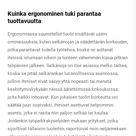
Kuinka ergonominen tuki parantaa
tuottavuutta
Ergonomiassa suunnitellut tuolit sisältävät usein
ominaisuuksia, kuten selkänojan ja säädettävän korkeuden,
jotka parantavat todella työtehoa, koska ne auttavat
ihmisiä istumaan oikein ja tunteen vähemmän kipua pitkien
työpäivien jälkeen. Selkänoja on itse asiassa melko tärkeä,
koska se pitää selkärankan luonnollisessa asennossa,
jolloin ihmiset eivät väsyy yhtä nopeasti tai menetä
keskittymiskykyään näissä äärettömissä kokouksissa,
joita kaikki inhoavat. Kun jokaisen tuolin korkeutta voi
säätää juuri sopivaksi, ihmiset asettuvat helpommin
asento, joka ei rasita niin paljon selkää tai kaulaa.
Joidenkin työpaikkakyselyiden mukaan yritykset, jotka
sijoittivat tällaisiin tuoleihin, raportoivat noin neljänneksen