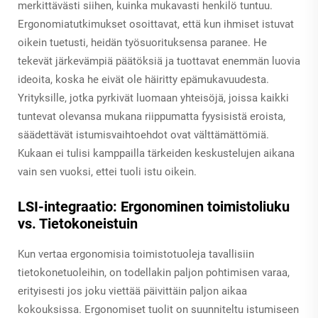
merkittävästi siihen, kuinka mukavasti henkilö tuntuu.
Ergonomiatutkimukset osoittavat, että kun ihmiset istuvat
oikein tuetusti, heidän työsuorituksensa paranee. He
tekevät järkevämpiä päätöksiä ja tuottavat enemmän luovia
ideoita, koska he eivät ole häiritty epämukavuudesta.
Yrityksille, jotka pyrkivät luomaan yhteisöjä, joissa kaikki
tuntevat olevansa mukana riippumatta fyysisistä eroista,
säädettävät istumisvaihtoehdot ovat välttämättömiä.
Kukaan ei tulisi kamppailla tärkeiden keskustelujen aikana
vain sen vuoksi, ettei tuoli istu oikein.
LSI-integraatio: Ergonominen toimistoliuku
vs. Tietokoneistuin
Kun vertaa ergonomisia toimistotuoleja tavallisiin
tietokonetuoleihin, on todellakin paljon pohtimisen varaa,
erityisesti jos joku viettää päivittäin paljon aikaa
kokouksissa. Ergonomiset tuolit on suunniteltu istumiseen