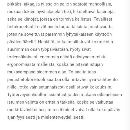
pitkäksi aikaa, ja niissä on paljon säätöjä mahdollisia,
mukaan lukien hyvä alaselän tuki, liikuteltavat käsinojat
sekä selkänojat, joissa on toimiva kallistus. Tavalliset
tietokonetuolit eivät usein tarjoa tällaista joustavuutta,
joten ne soveltuvat paremmin lyhytaikaiseen käyttöön
pöytien äärellä. Henkilöt, jotka osallistuvat kokouksiin
suurimman osan työpäivästään, hyötyisivät
todennäköisesti enemmän näistä edistyneemmistä
ergonomisista malleista, koska ne pitävät istujan
mukavampana pidemmän ajan. Toisaalta taas
perustietokonetuoli saattaa olla riittävän hyvä vaihtoehto
niille, jotka vain satunnaisesti osallistuvat kokouksiin.
Työterveydenhuollon asiantuntijoiden mukaan oikeanlaisen
istuimen valinta on erittäin tärkeää, koska se vaikuttaa
merkittävästi siihen, miten ihmiset voivat olla koko päivän
ajan fyysisesti ja mielenterveydellisesti.