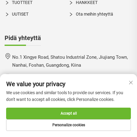
TUOTTEET
HANKKEET
UUTISET
Ota meihin yhteyttä
Pidä yhteyttä
No.1 Xingye Road, Shatou Industrial Zone, Jiujiang Town,
Nanhai, Foshan, Guangdong, Kiina
+86-18924550960
We value your privacy
[email protected]
We use cookies and similar tools to provide our services. If you
don't want to accept all cookies, click Personalize cookies.
Accept all
Copyright © 2024 by Foshan Boke Furniture Co., Ltd. —
Tietosuojakäytäntö
Personalize cookies