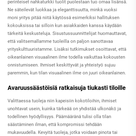
perinteiset nahkaturkki tuolit puolestaan tuo omaa lisänsä.
Ne säteilevät luokkaa ja eleganttisuutta, minkä vuoksi
moni yritys pitää niitä käytössä esimerkiksi hallituksen
kokouksissa tai silloin kun asiakkaiden kanssa käydään
tärkeitä keskusteluja. Sisustussuunnittelijat huomauttavat,
että valitsemallamme tuoleilla on paljon sanottavaa
yrityskulttuuristamme. Lisäksi tutkimukset osoittavat, että
oikeanlainen visuaalinen ilme todella vaikuttaa kokousten
onnistumiseen. Ihmiset keskittyvät ja yhteistyö sujuu
paremmin, kun tilan visuaalinen ilme on juuri oikeanlainen.
Avaruussäästöisiä ratkaisuja tiukasti tiloille
Valittaessa tuoleja niin kapeisiin kokotiloihin, ihmiset
unohtavat usein, kuinka tärkeää on yhdistää ulkonäkö ja
todellinen hyödyllisyys. Päämääränä tulisi olla tilan
säästäminen ilman, että kompromissi tehdään
mukavuudella. Kevyitä tuoleja, jotka voidaan pinota tai