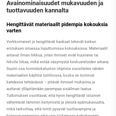
Avainominaisuudet mukavuuden ja
tuottavuuden kannalta
Hengittävät materiaalit pidempia kokouksia
varten
Verkkomaiset ja hengittävät kankaat tekevät kaiken
erotuksen istuessa loputtomissa kokouksissa. Materiaalit
antavat ilman liikkua, joten ihmiset eivät kuumene tai
hikoile liikaa, mikä estää väsymystä keskusteluiden aikana.
Suurin osa toimistokaluston ohjeista suosittelee näiden
materiaalien käyttöä työtiloissa, koska ne toimivat
kahdessa tehtävässä – pitävät ihmiset mukavina ja
auttavat ylläpitämään parempaa sisäilman laatua.
Tutkimukset osoittavat, että hyvin hengittävät istuimet
vähentävät lämmön kertymistä ja yleistä epämukavuutta,
mikä tarkoittaa, että tiimit pysyvät tuottavampina ja
kiinnostuneempina eikä vain laskemaan kahvitarpeen