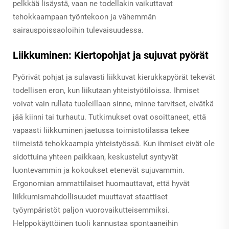
pelkkää lisäystä, vaan ne todellakin vaikuttavat
tehokkaampaan työntekoon ja vähemmän
sairauspoissaoloihin tulevaisuudessa.
Liikkuminen: Kiertopohjat ja sujuvat pyörät
Pyörivät pohjat ja sulavasti liikkuvat kierukkapyörät tekevät
todellisen eron, kun liikutaan yhteistyötiloissa. Ihmiset
voivat vain rullata tuoleillaan sinne, minne tarvitset, eivätkä
jää kiinni tai turhautu. Tutkimukset ovat osoittaneet, että
vapaasti liikkuminen jaetussa toimistotilassa tekee
tiimeistä tehokkaampia yhteistyössä. Kun ihmiset eivät ole
sidottuina yhteen paikkaan, keskustelut syntyvät
luontevammin ja kokoukset etenevät sujuvammin.
Ergonomian ammattilaiset huomauttavat, että hyvät
liikkumismahdollisuudet muuttavat staattiset
työympäristöt paljon vuorovaikutteisemmiksi.
Helppokäyttöinen tuoli kannustaa spontaaneihin