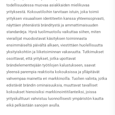
todellisuudessa muovaa asiakkaiden mielikuvaa
yrityksestä. Kokoustiloihin tarvitaan istuin, joka toimii
yrityksen visuaalisen identiteetin kanssa yhteensopivasti,
näyttäen yhtenäistä bränditystä ja ammattimaisuuden
standardeja. Hyvä tuolimuotoilu vaikuttaa siihen, miten
vierailijat muodostavat käsityksen toiminnasta
ensimmäiseltä päivältä alkaen, viestittäen huolellisuutta
yksityiskohtiin ja liiketoiminnan vakavuutta. Tutkimukset
osoittavat, että yritykset, jotka upottavat
brändielementtejään työtilojen kalustukseen, saavat
yleensä parempia reaktioita kokouksissa ja ylläpitävät
vahvempaa mainetta eri markkinoilla. Tuolien valinta, jotka
edistävät brändin ominaisuuksia, muuttavat tavalliset
kokoukset hienoisiksi markkinointitilanteiksi, joissa
yrityskulttuuri vahvistuu luonnollisesti ympäristön kautta
eikä pelkästään sanojen avulla.