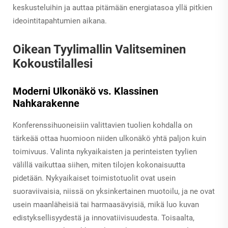
keskusteluihin ja auttaa pitämään energiatasoa yllä pitkien
ideointitapahtumien aikana.
Oikean Tyylimallin Valitseminen
Kokoustilallesi
Moderni Ulkonäkö vs. Klassinen
Nahkarakenne
Konferenssihuoneisiin valittavien tuolien kohdalla on
tärkeää ottaa huomioon niiden ulkonäkö yhtä paljon kuin
toimivuus. Valinta nykyaikaisten ja perinteisten tyylien
välillä vaikuttaa siihen, miten tilojen kokonaisuutta
pidetään. Nykyaikaiset toimistotuolit ovat usein
suoraviivaisia, niissä on yksinkertainen muotoilu, ja ne ovat
usein maanläheisiä tai harmaasävyisiä, mikä luo kuvan
edistyksellisyydestä ja innovatiivisuudesta. Toisaalta,