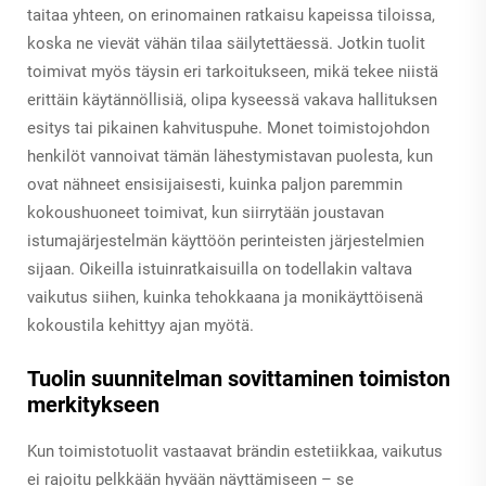
taitaa yhteen, on erinomainen ratkaisu kapeissa tiloissa,
koska ne vievät vähän tilaa säilytettäessä. Jotkin tuolit
toimivat myös täysin eri tarkoitukseen, mikä tekee niistä
erittäin käytännöllisiä, olipa kyseessä vakava hallituksen
esitys tai pikainen kahvituspuhe. Monet toimistojohdon
henkilöt vannoivat tämän lähestymistavan puolesta, kun
ovat nähneet ensisijaisesti, kuinka paljon paremmin
kokoushuoneet toimivat, kun siirrytään joustavan
istumajärjestelmän käyttöön perinteisten järjestelmien
sijaan. Oikeilla istuinratkaisuilla on todellakin valtava
vaikutus siihen, kuinka tehokkaana ja monikäyttöisenä
kokoustila kehittyy ajan myötä.
Tuolin suunnitelman sovittaminen toimiston
merkitykseen
Kun toimistotuolit vastaavat brändin estetiikkaa, vaikutus
ei rajoitu pelkkään hyvään näyttämiseen – se