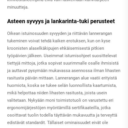
minuutteja.
Asteen syvyys ja lankarinta-tuki perusteet
Oikean istuinosuuden syvyyden ja riittävän lannerangan
tukeminen voivat tehdä kaiken erotuksen, kun on kyse
kroonisten alaselkäkipujen ehkäisemisestä pitkien
työpäivien jälkeen. Useimmat istumisohjeet suosittelevat
tiettyjä mittoja, jotka sopivat suurimmalle osalle ihmisistä
ja auttavat pysymään mukavassa asennossa ilman lihasten
rasitusta päivän mittaan. Lannerangan alue vaatii erityistä
huomiota, koska se tukee selän luonnollista kaartumista,
mikä helpottaa niiden lihasten rasitusta, joista usein
valitetaan. Nykyään moni toimistotuoli on varustettu eri
ergonomijärjestöjen myöntämillä sertifikaateilla, jotka
osoittavat tuolin todella täyttävän mukavuutta ja terveyttä
edistävät standardit. Tällaiset ominaisuudet eivät ole