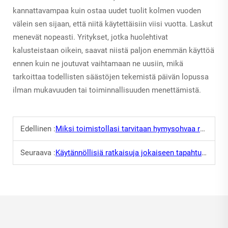
kannattavampaa kuin ostaa uudet tuolit kolmen vuoden
välein sen sijaan, että niitä käytettäisiin viisi vuotta. Laskut
menevät nopeasti. Yritykset, jotka huolehtivat
kalusteistaan oikein, saavat niistä paljon enemmän käyttöä
ennen kuin ne joutuvat vaihtamaan ne uusiin, mikä
tarkoittaa todellisten säästöjen tekemistä päivän lopussa
ilman mukavuuden tai toiminnallisuuden menettämistä.
Edellinen :
Miksi toimistollasi tarvitaan hymysohvaa rauhalliseen levottomuuteen
Seuraava :
Käytännöllisiä ratkaisuja jokaiseen tapahtumaan kynnyksellä