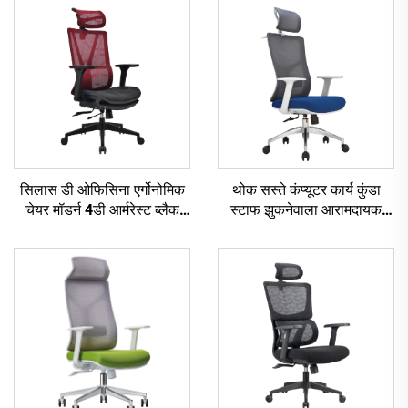
सिलास डी ओफिसिना एर्गोनोमिक
थोक सस्ते कंप्यूटर कार्य कुंडा
चेयर मॉडर्न 4डी आर्मरेस्ट ब्लैक
स्टाफ झुकनेवाला आरामदायक
नायलॉन फ्रेम मेश एर्गोनोमिक
जाल कपड़ा Ergonomic
एक्जीक्यूटिव ऑफिस कैडेरा डी
कार्यालय कुर्सी
एस्क्रिटोरियो