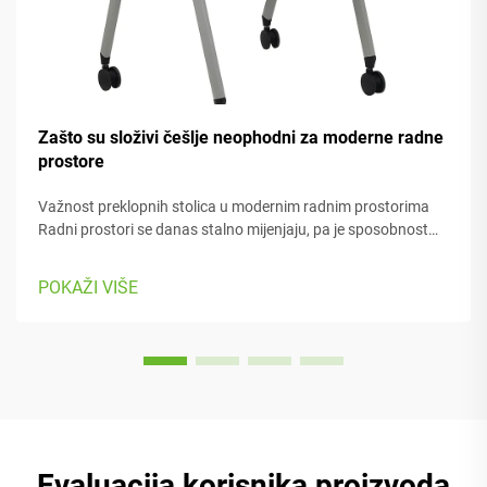
Zašto su složivi češlje neophodni za moderne radne
prostore
Važnost preklopnih stolica u modernim radnim prostorima
Radni prostori se danas stalno mijenjaju, pa je sposobnost
prilagodbe iznimno važna. Preklopne stolice olakšavaju
premještanje stvari kad god moramo prelaziti s jednog
POKAŽI VIŠE
zadatka na drugi ili prilagoditi prostor...
Evaluacija korisnika proizvoda