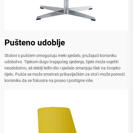
Pušteno udoblje
Stolovi s pušćem omogućuju meki sjedalo, pružajući korisniku
udobstvo. Tijekom dugo trajajućeg sjedenja, tijelo može osjetiti
neudobstvo, ali deblji leđni dio i sjedalo smanjuju tlak na čovjeko
tijelo. Pušće se može smatrati pribavljačkim za stol i može pomoći
korisniku da se fokusira na posao i postigne više.