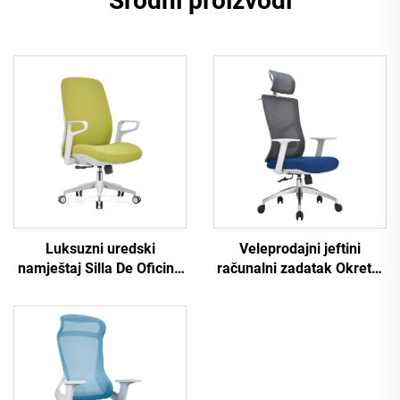
Srodni proizvodi
Luksuzni uredski
Veleprodajni jeftini
namještaj Silla De Oficina
računalni zadatak Okretni
Okretna ergonomska
naslonjač za osoblje
kompjutorska uredska
Udobna ergonomska
stolica koja se okreće Stol
uredska stolica od
mrežasta stolica srednjeg
mrežaste tkanine
naslona za ured