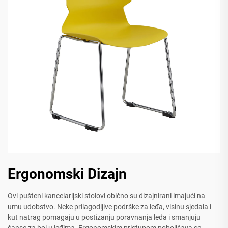
Ergonomski Dizajn
Ovi pušteni kancelarijski stolovi obično su dizajnirani imajući na
umu udobstvo. Neke prilagodljive podrške za leđa, visinu sjedala i
kut natrag pomagaju u postizanju poravnanja leđa i smanjuju
šanse za bol u leđima. Ergonomskim pristupom poboljšava se