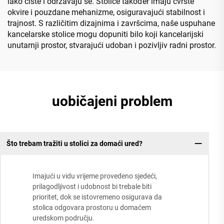
lako čiste i održavaju se. Stolice također imaju čvrste
okvire i pouzdane mehanizme, osiguravajući stabilnost i
trajnost. S različitim dizajnima i završcima, naše uspuhane
kancelarske stolice mogu dopuniti bilo koji kancelarijski
unutarnji prostor, stvarajući udoban i pozivljiv radni prostor.
uobičajeni problem
Što trebam tražiti u stolici za domaći ured?
Imajući u vidu vrijeme provedeno sjedeći,
prilagodljivost i udobnost bi trebale biti
prioritet, dok se istovremeno osigurava da
stolica odgovara prostoru u domaćem
uredskom području.