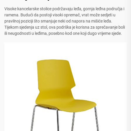
Visoke kancelarske stolice podržavaju leđa, gornja leđna područja i
ramena. Budući da postoji visoki opremač, vrat može sedjeti u
pravilnoj poziciji što smanjuje neki od napora na mišiće leđa.
Tijekom sjedenja uz stol, ova podrška je korisna za sprečavanje boli
ili neugodnosti u leđima, posebno kod one koji dugo vrijeme sjede.