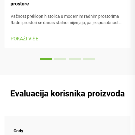
prostore
Važnost preklopnih stolica u modernim radnim prostorima
Radni prostori se danas stalno mijenjaju, pa je sposobnost
prilagodbe iznimno važna. Preklopne stolice olakšavaju
premještanje stvari kad god moramo prelaziti s jednog
POKAŽI VIŠE
zadatka na drugi ili prilagoditi prostor...
Evaluacija korisnika proizvoda
Cody