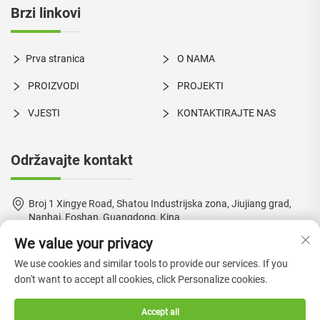
Brzi linkovi
Prva stranica
O NAMA
PROIZVODI
PROJEKTI
VJESTI
KONTAKTIRAJTE NAS
Održavajte kontakt
Broj 1 Xingye Road, Shatou Industrijska zona, Jiujiang grad,
Nanhai, Foshan, Guangdong, Kina
We value your privacy
+86-18924550960
We use cookies and similar tools to provide our services. If you
[email protected]
don't want to accept all cookies, click Personalize cookies.
Accept all