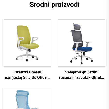
Srodni proizvodi
Luksuzni uredski
Veleprodajni jeftini
namještaj Silla De Oficina
računalni zadatak Okretni
Okretna ergonomska
naslonjač za osoblje
kompjutorska uredska
Udobna ergonomska
stolica koja se okreće Stol
uredska stolica od
mrežasta stolica srednjeg
mrežaste tkanine
naslona za ured