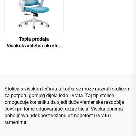
Topla prodaja
Visokokvalitetna okretna
mreža Dizajn računara
Namještaj plastični
ergonomski uredni stolac
Stolica s visokim leđima također se može nazvati stolicom
za potporu gornjeg dijela leđa i vrata. Taj tip stolice
omogućuje korisniku da sjedi duže vremenske razdoblje
čuvši pri tome odgovarajući držac tijela. Visoka oprema
poboljšava udobnost vezanu uz napetost u vratu i
ramenima.