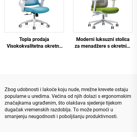
Topla prodaja
Moderni luksuzni stolica
Visokokvalitetna okretna
za menadžere s okretnim
mreža Dizajn računara
vratima
Namještaj plastični
ergonomski uredni stolac
Zbog udobnosti i lakoće koju nude, mrežne krevete ostaju
popularne u uredima. Većina od njih dolazi s ergonomskim
značajkama ugrađenim, što olakšava sjedenje tijekom
dugačak vremenskih razdoblja. To može pomoći u
smanjenju neugodnosti i poboljšanju produktivnosti.