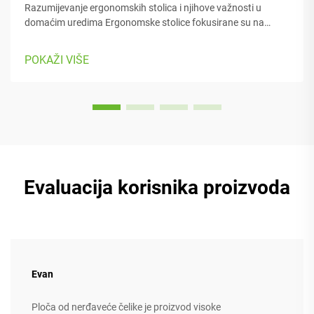
Razumijevanje ergonomskih stolica i njihove važnosti u
domaćim uredima Ergonomske stolice fokusirane su na
održavanje udobnosti osobe tijekom rada, s brojnim
regulabilnim dijelovima koji se prilagođavaju različitim
POKAŽI VIŠE
tipovima tijela i preferencijama. Većina modela dolazi s...
Evaluacija korisnika proizvoda
Evan
Ploča od nerđaveće čelike je proizvod visoke