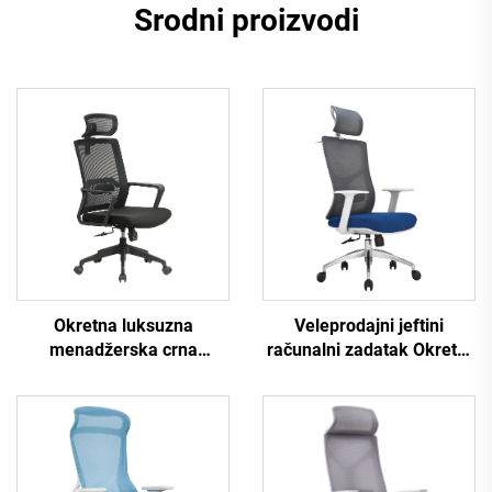
Srodni proizvodi
Okretna luksuzna
Veleprodajni jeftini
menadžerska crna
računalni zadatak Okretni
uredska stolica s visokim
naslonjač za osoblje
naslonom za osoblje
Udobna ergonomska
Zadatak Ergonomski
uredska stolica od
računalni stol Mrežasta
mrežaste tkanine
uredska stolica