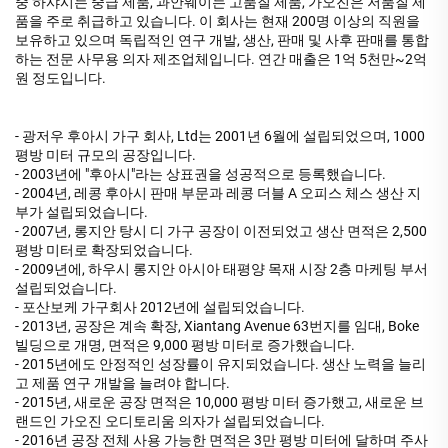
중 하샤시는 중급 제품, 과안웨이는 고품질 제품, 가오진은 저품질 제
품을 주로 취급하고 있습니다. 이 회사는 현재 200명 이상의 직원을
보유하고 있으며 독립적인 연구 개발, 생산, 판매 및 사후 판매를 통합
하는 전문 사무용 의자 제조업체입니다. 연간 매출은 1억 5천만~2억
원 정도입니다.
- 광저우 후아시 가구 회사, Ltd는 2001년 6월에 설립되었으며, 1000
평방 미터 규모의 공장입니다.
- 2003년에 "후아시"라는 상표권을 성공적으로 등록했습니다.
- 2004년, 레콩 후아시 판매 부문과 레콩 더블 A 오피스 체스 생산 지
부가 설립되었습니다.
- 2007년, 롱지안 탕시 디 가구 공장이 이전되었고 생산 면적은 2,500
평방 미터로 확장되었습니다.
- 2009년에, 하우시 롱지안 아시아 태평양 목재 시장 2층 마케팅 부서
설립되었습니다.
- 포산보케 가구회사 2012년에 설립되었습니다.
- 2013년, 공장은 계속 확장, Xiantang Avenue 63번지를 임대, Boke
빌딩으로 개명, 면적은 9,000 평방 미터로 증가했습니다.
- 2015년에도 안정적인 성장률이 유지되었습니다. 생산 노력을 늘리
고 제품 연구 개발을 늘려야 합니다.
- 2015년, 새로운 공장 면적은 10,000 평방 미터 증가했고, 새로운 브
랜드인 가오진 오디토리움 의자가 설립되었습니다.
- 2016년 공장 전체 사용 가능한 면적은 3만 평방 미터에 달하며 주사