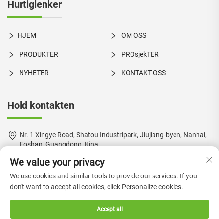
Hurtiglenker
HJEM
OM OSS
PRODUKTER
PROsjekTER
NYHETER
KONTAKT OSS
Hold kontakten
Nr. 1 Xingye Road, Shatou Industripark, Jiujiang-byen, Nanhai,
Foshan, Guangdong, Kina
We value your privacy
+86-18924550960
We use cookies and similar tools to provide our services. If you
[email protected]
don't want to accept all cookies, click Personalize cookies.
Accept all