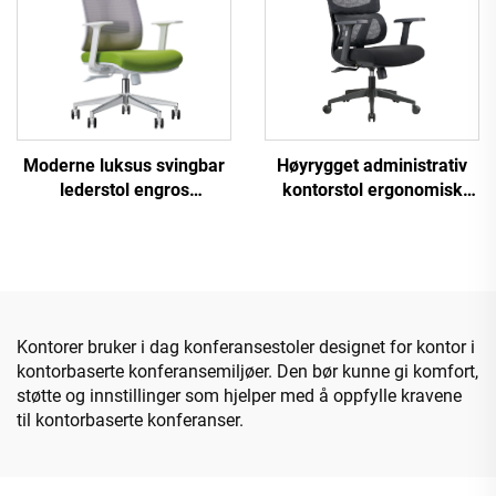
kontoret
Moderne luksus svingbar
Høyrygget administrativ
lederstol engros
kontorstol ergonomisk
kontormøbler justerbar
svingbar justerbar fargerik
høyde ergonomisk mesh
PP-materiale konferanse
stol
sjef sekretær stol fra Kina
Kontorer bruker i dag konferansestoler designet for kontor i
kontorbaserte konferansemiljøer. Den bør kunne gi komfort,
støtte og innstillinger som hjelper med å oppfylle kravene
til kontorbaserte konferanser.