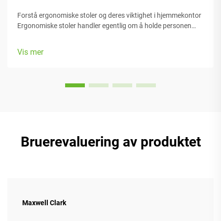
Forstå ergonomiske stoler og deres viktighet i hjemmekontor
Ergonomiske stoler handler egentlig om å holde personen
komfortabel mens de arbeider, med mange justerbare deler
som passer forskjellige kroppstyper og preferanser. De fleste
Vis mer
modeller kommer med...
Bruerevaluering av produktet
Maxwell Clark