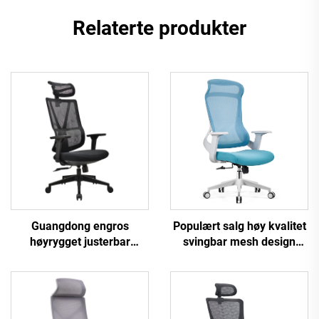
Relaterte produkter
Populært salg høy kvalitet
Guangdong engros
svingbar mesh design
høyrygget justerbar
datamøbler plast
ergonomisk mesh
ergonomisk kontorstol
kontorstol komfortabel
personallederstol
datamaskin
skrivebordsstol for