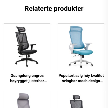
Relaterte produkter
Populært salg høy kvalitet
Guangdong engros
svingbar mesh design
høyrygget justerbar
datamøbler plast
ergonomisk mesh
ergonomisk kontorstol
kontorstol komfortabel
personallederstol
datamaskin
skrivebordsstol for
kontoret