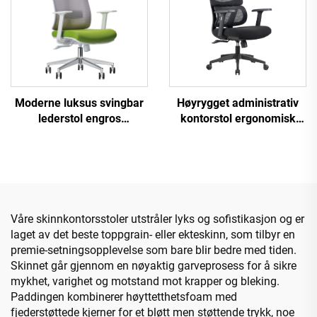
Moderne luksus svingbar
Høyrygget administrativ
lederstol engros
kontorstol ergonomisk
kontormøbler justerbar
svingbar justerbar fargerik
høyde ergonomisk mesh
PP-materiale konferanse
stol
sjef sekretær stol fra Kina
Våre skinnkontorsstoler utstråler lyks og sofistikasjon og er
laget av det beste toppgrain- eller ekteskinn, som tilbyr en
premie-setningsopplevelse som bare blir bedre med tiden.
Skinnet går gjennom en nøyaktig garveprosess for å sikre
mykhet, varighet og motstand mot krapper og bleking.
Paddingen kombinerer høyttetthetsfoam med
fjederstøttede kjerner for et bløtt men støttende trykk, noe