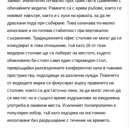
заемат значително по-малко пространство в сравнение с
обичайните модели. Рамките са с криви ръбове, които се
извиват навътре, както и с куки на краката, за да не
драскани пода при събиране. Това означава по-малко
износване и по-голяма стабилност при вертикално
съхранение. Традиционните офис столове не могат да се
конкурират в това отношение, тъй като 16 от тези
модерни столове ще се поберат на мястото, където
обикновено би стоял само един старомоден стол,
превръщайки разхвърляните конферентни зали в гъвкави
пространства, подходящи за различни нужди. Повечето
от водещите марки се фокусират върху правенето на
столове, които са достатъчно леки, за да могат лесно да
се местят, но в същото време издръжливи за ежедневна
употреба в оживени места. Усиленият полипропилен е
популярен избор, тъй като издържа на постоянно
използване без разрушаване с течение на времето.