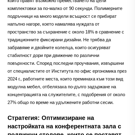
които правят възможно преместването на цели
комплектовки за по-малко от 90 секунди. Полимерните
подръчници на много модели всъщност се прибират
напълно нагоре, което намалява нуждата от
пространство за съхранение с около 18% в сравнение с
традиционните фиксирани дизайни. Не трябва да
забравяме и двойните колелца, които осигуряват
стабилност дори при движение по различни
повърхности. Според последни проучвания, извършени
от специалистите от Института по офис ергономика през
2024 г., работните места, които преминаха към този вид
модулна мебел, отбелязаха по-дълго задържане на
концентрацията на служителите, с подобрения от около
27% общо по време на удължените работни сесии.
Стратегия: Оптимизиране на
настройката на конферентната зала с
подвижни столове, които се поставят