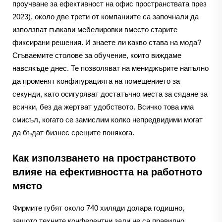
проучване за ефективност на офис пространствата през
2023), около две трети от компаниите са започнали да
използват гъвкави мебелировки вместо старите
фиксирани решения. И знаете ли какво става на мода?
Сгъваемите столове за обучение, които виждаме
навсякъде днес. Те позволяват на мениджърите напълно
да променят конфигурацията на помещението за
секунди, като осигуряват достатъчно места за сядане за
всички, без да жертват удобството. Всичко това има
смисъл, когато се замислим колко непредвидими могат
да бъдат бизнес срещите понякога.
Как използването на пространството
влияе на ефективността на работното
място
Фирмите губят около 740 хиляди долара годишно,
защото техните конферентни зали не са правилно