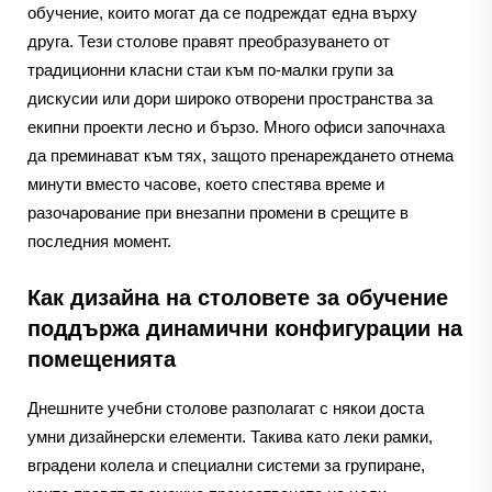
обучение, които могат да се подреждат една върху
друга. Тези столове правят преобразуването от
традиционни класни стаи към по-малки групи за
дискусии или дори широко отворени пространства за
екипни проекти лесно и бързо. Много офиси започнаха
да преминават към тях, защото пренареждането отнема
минути вместо часове, което спестява време и
разочарование при внезапни промени в срещите в
последния момент.
Как дизайна на столовете за обучение
поддържа динамични конфигурации на
помещенията
Днешните учебни столове разполагат с някои доста
умни дизайнерски елементи. Такива като леки рамки,
вградени колела и специални системи за групиране,