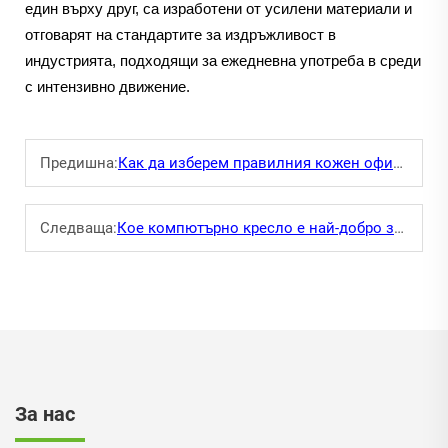
един върху друг, са изработени от усилени материали и
отговарят на стандартите за издръжливост в
индустрията, подходящи за ежедневна употреба в среди
с интензивно движение.
Предишна:
Как да изберем правилния кожен офис стол за изпълнителни офиси?
Следваща:
Кое компютърно кресло е най-добро за домашен офис: мрежесто или кожено?
За нас