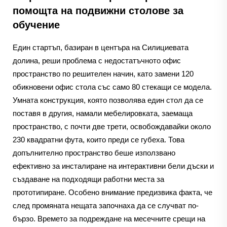
помощта на подвижни столове за
обучение
Един стартъп, базиран в центъра на Силициевата
долина, реши проблема с недостатъчното офис
пространство по решителен начин, като замени 120
обикновени офис стола със само 80 стекащи се модела.
Умната конструкция, която позволява един стол да се
поставя в другия, намали мебелировката, заемаща
пространство, с почти две трети, освобождавайки около
230 квадратни фута, които преди се губеха. Това
допълнително пространство беше използвано
ефективно за инсталиране на интерактивни бели дъски и
създаване на подходящи работни места за
прототипиране. Особено внимание предизвика факта, че
след промяната нещата започнаха да се случват по-
бързо. Времето за подреждане на месечните срещи на