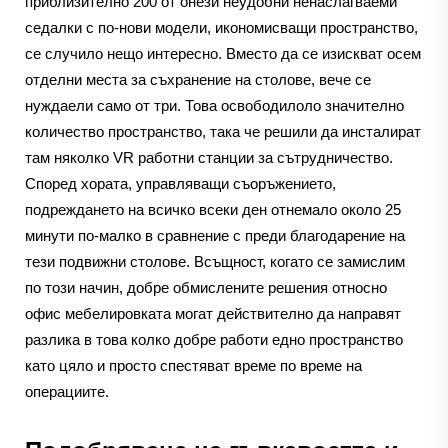
приблизително 200 от онези неудобни ненаслагваеми
седалки с по-нови модели, икономисващи пространство,
се случило нещо интересно. Вместо да се изискват осем
отделни места за съхранение на столове, вече се
нуждаели само от три. Това освободилоло значително
количество пространство, така че решили да инсталират
там няколко VR работни станции за сътрудничество.
Според хората, управляващи съоръжението,
подреждането на всичко всеки ден отнемало около 25
минути по-малко в сравнение с преди благодарение на
тези подвижни столове. Всъщност, когато се замислим
по този начин, добре обмислените решения относно
офис мебелировката могат действително да направят
разлика в това колко добре работи едно пространство
като цяло и просто спестяват време по време на
операциите.