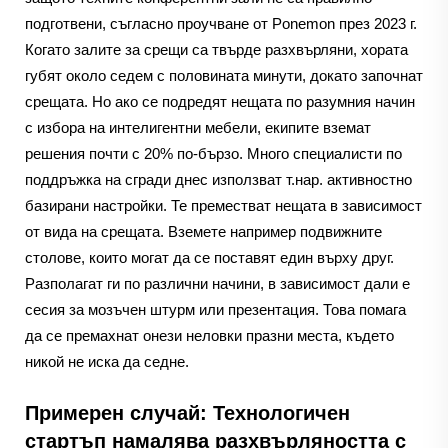
подготвени, съгласно проучване от Ponemon през 2023 г.
Когато залите за срещи са твърде разхвърляни, хората
губят около седем с половината минути, докато започнат
срещата. Но ако се подредят нещата по разумния начин
с избора на интелигентни мебели, екипите вземат
решения почти с 20% по-бързо. Много специалисти по
поддръжка на сгради днес използват т.нар. активностно
базирани настройки. Те преместват нещата в зависимост
от вида на срещата. Вземете например подвижните
столове, които могат да се поставят един върху друг.
Разполагат ги по различни начини, в зависимост дали е
сесия за мозъчен штурм или презентация. Това помага
да се премахнат онези неловки празни места, където
никой не иска да седне.
Примерен случай: Технологичен
стартъп намалява разхвърляността с