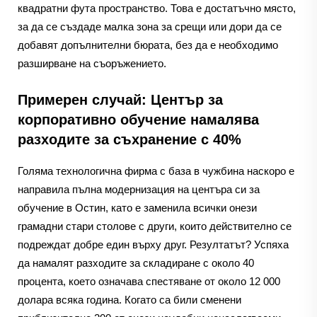
квадратни фута пространство. Това е достатъчно място,
за да се създаде малка зона за срещи или дори да се
добавят допълнителни бюрата, без да е необходимо
разширване на съоръжението.
Примерен случай: Център за
корпоративно обучение намалява
разходите за съхранение с 40%
Голяма технологична фирма с база в чужбина наскоро е
направила пълна модернизация на центъра си за
обучение в Остин, като е заменила всички онези
грамадни стари столове с други, които действително се
подреждат добре един върху друг. Резултатът? Успяха
да намалят разходите за складиране с около 40
процента, което означава спестяване от около 12 000
долара всяка година. Когато са били сменени