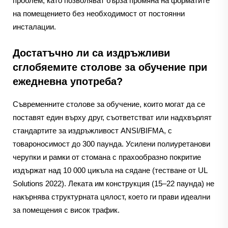
проблем, като позволяват бърза промяна на форматите
на помещението без необходимост от постоянни
инсталации.
Достатъчно ли са издръжливи
сглобяемите столове за обучение при
ежедневна употреба?
Съвременните столове за обучение, които могат да се
поставят един върху друг, съответстват или надхвърлят
стандартите за издръжливост ANSI/BIFMA, с
товароносимост до 300 паунда. Усилени полиуретанови
черупки и рамки от стомана с прахообразно покритие
издържат над 10 000 цикъла на сядане (тестване от UL
Solutions 2022). Леката им конструкция (15–22 паунда) не
накърнява структурната цялост, което ги прави идеални
за помещения с висок трафик.