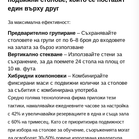
един върху друг
За максимална ефективност:
Предварително групиране
– Съхранявайте
столовете на групи от по 6–8 броя до входовете
на залата за бързо използване
Вертикално стекване
– Използвайте стени за
съхранение, за да поемете 24 стола на площ от
10 кв. фута
Хибридни компоновки
– Комбинирайте
фиксирани маси с подвижни колички за столове
за събития с комбинирана употреба
Средно голяма технологична фирма приложи тези
тактики, намалявайки ежедневните часове за настройка
с 42% и увеличавайки резервациите в една и съща зала
с 60% на тримесец. Като се приоритизира подвижност
при избора на столове за обучение, съоръженията могат
да освободят 30–50% повече използвана квадратура,