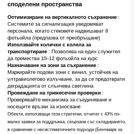
споделени пространства
Оптимизиране на вертикалното съхранение
:
Системите за сигнализация уведомяват
персонала, когато стековете надвишават 8
фотьойла (предпазва от преобръщане)
Използвайте колички с колела за
транспортиране
: Позволява на един служител
да премества 10–12 фотьойла на курс
Назначаване на зони за съхранение
:
Маркирайте подови зони с винил, устойчив на
ултравиолетово излъчване, за да се предотврати
деградацията от слънчева светлина
Провеждане на тримесечни проверки
:
Проверявайте механизма за съединяване и
носещите връзки за износване
Обекти, използващи тези стратегии, отчитат с 43% по-
малко заявки за поддръжка, свързани със складирането,
в сравнение с несистематичните подходи (Бенчмарк за