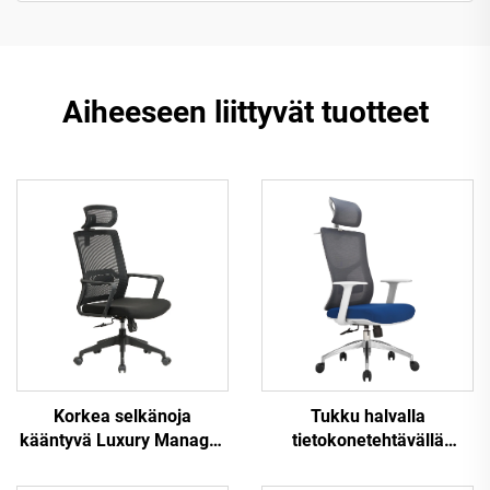
Aiheeseen liittyvät tuotteet
Korkea selkänoja
Tukku halvalla
kääntyvä Luxury Manager
tietokonetehtävällä
Boss Musta toimistotuoli
kääntyvä henkilökunnan
Mesh Staff Task
lepotuoli Mukava