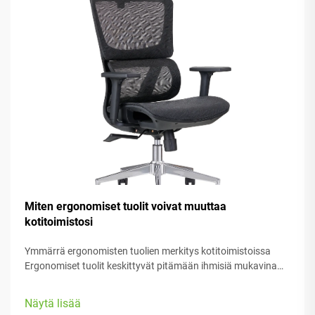
Miten ergonomiset tuolit voivat muuttaa
kotitoimistosi
Ymmärrä ergonomisten tuolien merkitys kotitoimistoissa
Ergonomiset tuolit keskittyvät pitämään ihmisiä mukavina
heidän työssään, tarjoten runsaasti säädettäviä osia, jotka
sopivat erilaisiin kehoryhmiin ja mieltymyksiin. Useimmissa
Näytä lisää
malleissa on varustettu...