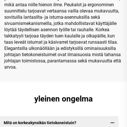
mikä antaa niille hienon ilme. Peukalot ja ergonominen
suunnittelu tarjoavat vertaansa vailla olevaa mukavuutta,
sovituilla lantasilta- ja istuma-asennuksilla sekä
sivuamismekanismeilla, jotka mahdollistavat käyttäjälle
löytää täydellisen asennon työlle tai rauhalle. Korkea
takkatyyli tarjoaa täyden tuen kaulalle ja olkapäille, kun
taas leveät istumat ja käsivarret tarjoavat runsaasti tilaa.
Elegantsilla ulkonäöllään ja edistyksillä ominaisuuksilla
johtajan tietokoneistuimet ovat ilmaisuosia mistä tahansa
johtajan toimistossa, parantamassa sekä mukavuutta että
arvoa.
yleinen ongelma
Mitä on korkeakynsikäs tietokoneistuin?