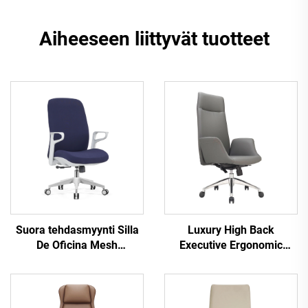
Aiheeseen liittyvät tuotteet
Suora tehdasmyynti Silla
Luxury High Back
De Oficina Mesh
Executive Ergonomic
Ergonominen tuoli Tehtävä
Office Chairs Lift Function
Kääntyvä työtuoli
Parhaat Pu-nahkaiset
henkilökunnalle
toimistotullit
Keskiselkä Tietokoneen