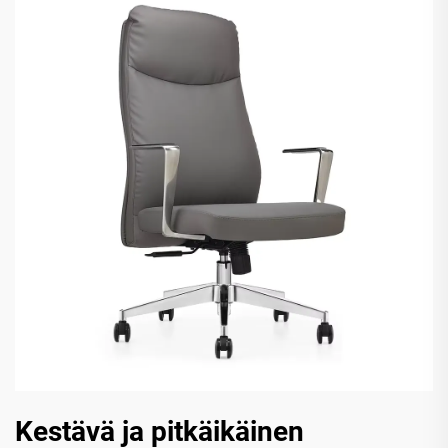
Kestävä ja pitkäikäinen