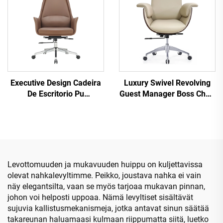
työtuoli
Executive Design Cadeira
Luxury Swivel Revolving
De Escritorio Pu
Guest Manager Boss Chair
Ergonominen puinen
Luxury Ergonomic
nahka toimistotolit Pomo
Executive Commercial Pu
Johtaja
Leather Office Desk And
Chair Set - toimistopöytä
ja tuoli
Levottomuuden ja mukavuuden huippu on kuljettavissa
olevat nahkalevyltimme. Peikko, joustava nahka ei vain
näy elegantsilta, vaan se myös tarjoaa mukavan pinnan,
johon voi helposti uppoaa. Nämä levyltiset sisältävät
sujuvia kallistusmekanismeja, jotka antavat sinun säätää
takareunan haluamaasi kulmaan riippumatta siitä, luetko