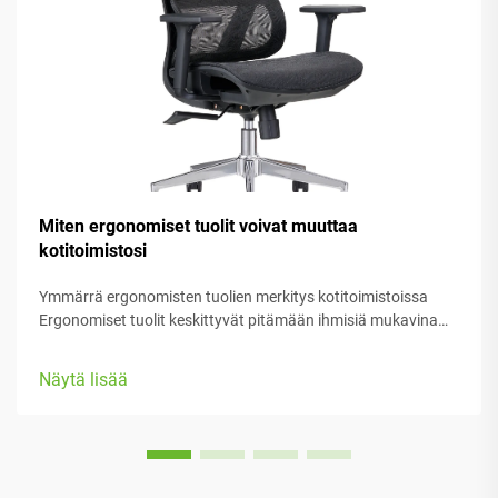
Miten ergonomiset tuolit voivat muuttaa
kotitoimistosi
Ymmärrä ergonomisten tuolien merkitys kotitoimistoissa
Ergonomiset tuolit keskittyvät pitämään ihmisiä mukavina
heidän työssään, tarjoten runsaasti säädettäviä osia, jotka
sopivat erilaisiin kehoryhmiin ja mieltymyksiin. Useimmissa
Näytä lisää
malleissa on varustettu...