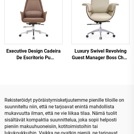
Keskiselkä Tietokoneen
työtuoli
Executive Design Cadeira
Luxury Swivel Revolving
De Escritorio Pu
Guest Manager Boss Chair
Ergonominen puinen
Luxury Ergonomic
nahka toimistotolit Pomo
Executive Commercial Pu
Johtaja
Leather Office Desk And
Chair Set - toimistopöytä
ja tuoli
Rekisteröidyt pyöräistymisketjuutemme pienille tiloille on
suunniteltu niin, että ne tarjoavat enintä mahdollista
mukavuutta ilman, että ne vie liikaa tilaa. Nämä tuolit
sisältävät kompaktia suunnittelua, joka sopii helposti
pieniin makuuhuoneisiin, kotitoimistoihin tai
lukukoukkuihin. Vaikka ne ovatkin pieniä, ne tarjoavat