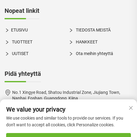
Nopeat linkit
ETUSIVU
TIEDOSTA MEISTÄ
TUOTTEET
HANKKEET
UUTISET
Ota meihin yhteyttä
Pidä yhteyttä
No.1 Xingye Road, Shatou Industrial Zone, Jiujiang Town,
Nanhai, Foshan, Guangdong, Kiina
We value your privacy
+86-18924550960
We use cookies and similar tools to provide our services. If you
[email protected]
don't want to accept all cookies, click Personalize cookies.