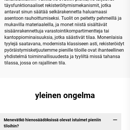
täysfunktionaaliset rekisteröitymismekanismit, jotka
antavat sinun säätää selkärakennetta haluamaasi
asentoon rauhoittumiseksi. Tuolit on peitetty pehmeillä ja
mukavilla materiaaleilla, ja monet niistä sisältävät
sisäänrakennettuja varastointikompartimentteja tai
kantoppiominaisuuksia, jotka säästivät tilaa. Monenlaisia
tyylejä saatavana, modernista klassiseen asti, rekisteröidyt
pyöräistymisketjuutemme pienille tiloille ovat ihanteellinen
yhdistelmä toiminnallisuudesta ja tyyliltä missä tahansa
tilassa, jossa on rajallinen tila.
yleinen ongelma
Menevätkö hienosäädöksissä olevat istuimet pieniin
tiloihin?