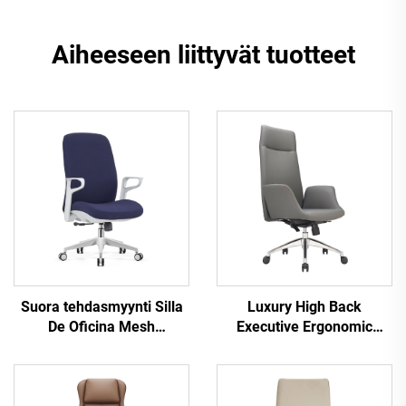
Aiheeseen liittyvät tuotteet
Suora tehdasmyynti Silla
Luxury High Back
De Oficina Mesh
Executive Ergonomic
Ergonominen tuoli Tehtävä
Office Chairs Lift Function
Kääntyvä työtuoli
Parhaat Pu-nahkaiset
henkilökunnalle
toimistotullit