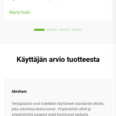
heidän työssään, tarjoten runsaasti säädettäviä osia, jotka
sopivat erilaisiin kehoryhmiin ja mieltymyksiin. Useimmissa
Näytä lisää
malleissa on varustettu...
Käyttäjän arvio tuotteesta
Abraham
Teräsplaatot ovat todellakin täyttäneet standardin eliniän,
joka vahvistaa kestovuoren. Ympäristöön alttiit ja
ympäristöstä suojatut asiat koostuivat sadasta,