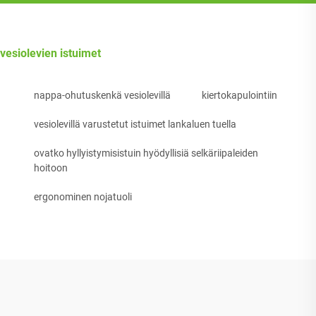
vesiolevien istuimet
nappa-ohutuskenkä vesiolevillä
kiertokapulointiin
vesiolevillä varustetut istuimet lankaluen tuella
ovatko hyllyistymisistuin hyödyllisiä selkäriipaleiden
hoitoon
ergonominen nojatuoli