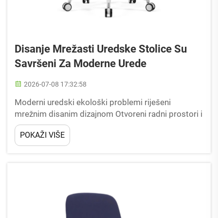
Disanje Mrežasti Uredske Stolice Su
Savršeni Za Moderne Urede
2026-07-08 17:32:58
Moderni uredski ekološki problemi riješeni
mrežnim disanim dizajnom Otvoreni radni prostori i
dugotrajni dnevni satovi sedenja stvaraju stalne
POKAŽI VIŠE
izazove udobnosti koje tradicionalna kožna ili
spužva uredska sjedala ne mogu u potpunosti
riješiti. Najveći savremeni...