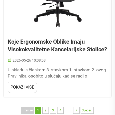
Koje Ergonomske Oblike Imaju
Visokokvalitetne Kancelarijske Stolice?
2026-05-26 10:08:58
U skladu s člankom 3. stavkom 1. stavkom 2. ovog
Pravilnika, osobito u slučaju kad se radi o
proizvodnji i prodaji stolova za rad, osobito u
POKAŽI VIŠE
slučaju kada se radi o proizvodnji i prodaji stolova
za rad. Prava premium stolica postaje...
...
Previše
1
2
3
4
7
Sljedeći