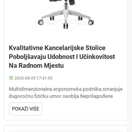
Kvalitativne Kancelarijske Stolice
Poboljšavaju Udobnost I Učinkovitost
Na Radnom Mjestu
2026-08-05 17:41:59
Multidimenzionalna ergonomska podrška smanjuje
dugoročnu fizičku umor osoblja Neprilagođene
kancelarijske stolice niske klase stvaraju uporni
POKAŽI VIŠE
opterećenje mišića kičme za punovremene
zaposlenike koji održavaju sjedeće položaje
tijekom većine radnog vremena, osnovni ljudski...