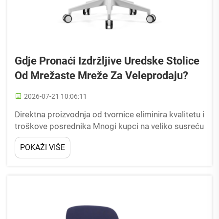
Gdje Pronaći Izdržljive Uredske Stolice
Od Mrežaste Mreže Za Veleprodaju?
2026-07-21 10:06:11
Direktna proizvodnja od tvornice eliminira kvalitetu i
troškove posrednika Mnogi kupci na veliko susreću
se s nejednakim izdržljivost i nadraženim cijenama
POKAŽI VIŠE
pri nabavci uredskih stolica preko trgovačkih
posrednika koji miješaju lošiji niz kvalitete...