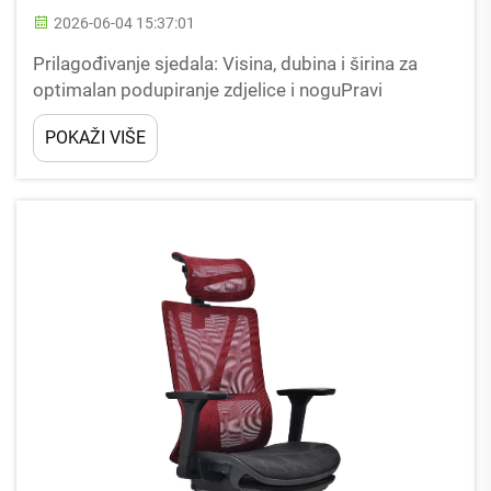
2026-06-04 15:37:01
Prilagođivanje sjedala: Visina, dubina i širina za
optimalan podupiranje zdjelice i noguPravi
prilagodbe sjedala čine temelj ergonomskog
POKAŽI VIŠE
sjedala u svakom podešavanom uredskom stolicu.
Dostizanje prave visine, dubine i širine je ključno za
distribuciju...