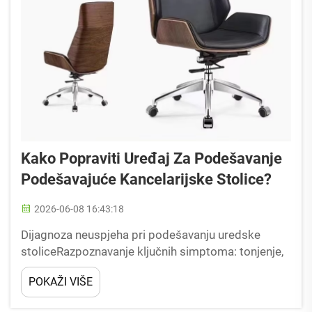
Kako Popraviti Uređaj Za Podešavanje
Podešavajuće Kancelarijske Stolice?
2026-06-08 16:43:18
Dijagnoza neuspjeha pri podešavanju uredske
stoliceRazpoznavanje ključnih simptoma: tonjenje,
nestabilnost, neodgovarajuća polja ili nepredviđen
POKAŽI VIŠE
nagibKad se sjedalo postupno spušta u
normalnom korištenju, vjerojatno je da je valjak za