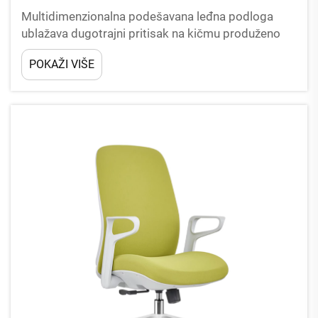
Multidimenzionalna podešavana leđna podloga
ublažava dugotrajni pritisak na kičmu produženo
neprekidno sjedenje gura prekomjerno opterećenje
POKAŽI VIŠE
na ljudske leđne međusubranske diske, a
neprikladni ravni stolici za kancelariju ostavljaju
donju kič