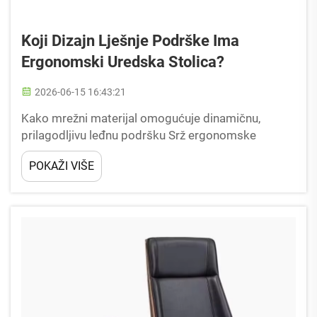
Koji Dizajn Lješnje Podrške Ima
Ergonomski Uredska Stolica?
2026-06-15 16:43:21
Kako mrežni materijal omogućuje dinamičnu,
prilagodljivu leđnu podršku Srž ergonomske
mrežne uredske stolice leži u njenoj sposobnosti
POKAŽI VIŠE
pružanja leđne podrške koja se kreće s korisnikom
bez zaključavanja u fiksnom položaju. Za razliku od
čvrstih penastih ili plastičnih naslona, Eng...