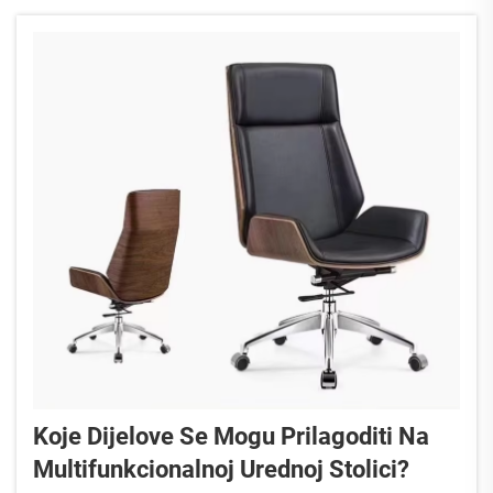
podizanje plina u kvaru. Stolica koja se vija...
Koje Dijelove Se Mogu Prilagoditi Na
Multifunkcionalnoj Urednoj Stolici?