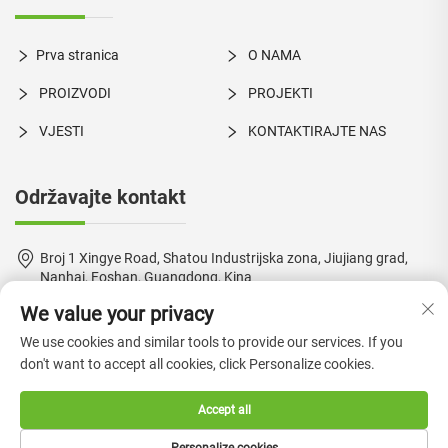
Prva stranica
O NAMA
PROIZVODI
PROJEKTI
VJESTI
KONTAKTIRAJTE NAS
Održavajte kontakt
Broj 1 Xingye Road, Shatou Industrijska zona, Jiujiang grad,
Nanhai, Foshan, Guangdong, Kina
We value your privacy
+86-18924550960
We use cookies and similar tools to provide our services. If you
[email protected]
don't want to accept all cookies, click Personalize cookies.
Accept all
Autorsko pravo © 2024 by Foshan Boke Furniture Co., Ltd. —