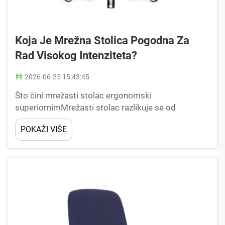
Koja Je Mrežna Stolica Pogodna Za
Rad Visokog Intenziteta?
2026-06-25 15:43:45
Što čini mrežasti stolac ergonomski
superiornimMrežasti stolac razlikuje se od
tradicionalnih uredskih sjedala time što se direktno
POKAŽI VIŠE
bavi biomehanskim izazovima dugotrajnog
sjedenja. Njegova karakteristika je dinamična
lumbalna podrška koja održava kičmu...