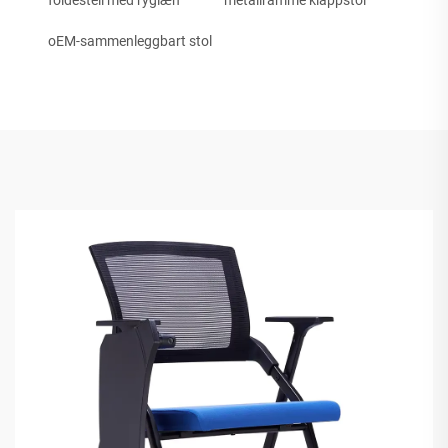
foldestell med ryglæn
metallramme klappstol
oEM-sammenleggbart stol