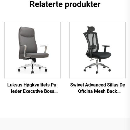
Relaterte produkter
Luksus Høgkvalitets Pu-
Swivel Advanced Sillas De
leder Executive Boss
Oficina Mesh Back
Ergonomiske kontorstol
Ergonomic Furniture High
Komfortable stolar
Back Office Chair