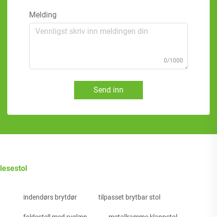
Melding
0/1000
Send inn
lesestol
indendørs brytdør
tilpasset brytbar stol