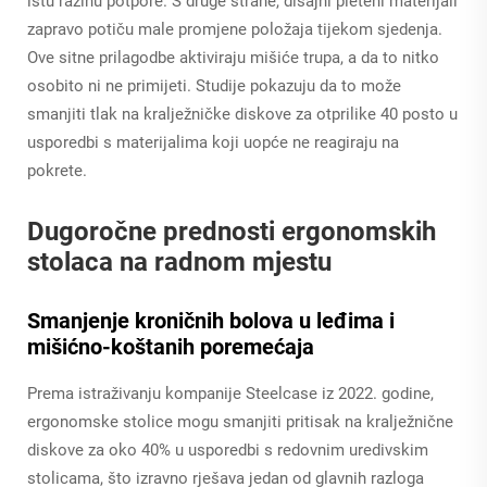
istu razinu potpore. S druge strane, disajni pleteni materijali
zapravo potiču male promjene položaja tijekom sjedenja.
Ove sitne prilagodbe aktiviraju mišiće trupa, a da to nitko
osobito ni ne primijeti. Studije pokazuju da to može
smanjiti tlak na kralježničke diskove za otprilike 40 posto u
usporedbi s materijalima koji uopće ne reagiraju na
pokrete.
Dugoročne prednosti ergonomskih
stolaca na radnom mjestu
Smanjenje kroničnih bolova u leđima i
mišićno-koštanih poremećaja
Prema istraživanju kompanije Steelcase iz 2022. godine,
ergonomske stolice mogu smanjiti pritisak na kralježnične
diskove za oko 40% u usporedbi s redovnim uredivskim
stolicama, što izravno rješava jedan od glavnih razloga