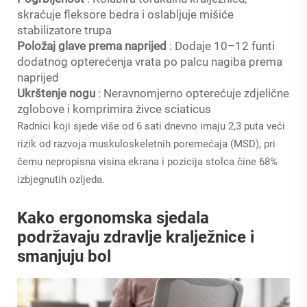
skraćuje fleksore bedra i oslabljuje mišiće
stabilizatore trupa
Položaj glave prema naprijed
: Dodaje 10–12 funti
dodatnog opterećenja vrata po palcu nagiba prema
naprijed
Ukrštenje nogu
: Neravnomjerno opterećuje zdjelične
zglobove i komprimira živce sciaticus
Radnici koji sjede više od 6 sati dnevno imaju 2,3 puta veći
rizik od razvoja muskuloskeletnih poremećaja (MSD), pri
čemu nepropisna visina ekrana i pozicija stolca čine 68%
izbjegnutih ozljeda.
Kako ergonomska sjedala
podržavaju zdravlje kralježnice i
smanjuju bol