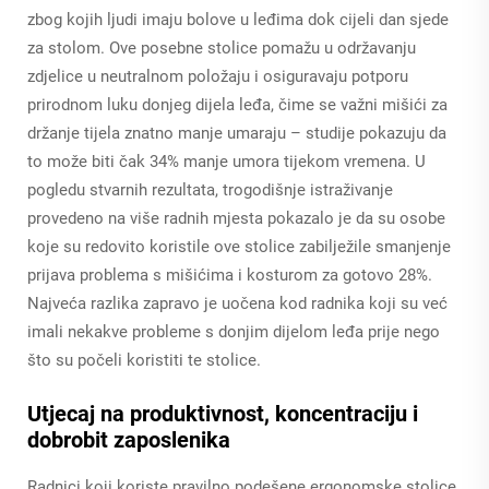
zbog kojih ljudi imaju bolove u leđima dok cijeli dan sjede
za stolom. Ove posebne stolice pomažu u održavanju
zdjelice u neutralnom položaju i osiguravaju potporu
prirodnom luku donjeg dijela leđa, čime se važni mišići za
držanje tijela znatno manje umaraju – studije pokazuju da
to može biti čak 34% manje umora tijekom vremena. U
pogledu stvarnih rezultata, trogodišnje istraživanje
provedeno na više radnih mjesta pokazalo je da su osobe
koje su redovito koristile ove stolice zabilježile smanjenje
prijava problema s mišićima i kosturom za gotovo 28%.
Najveća razlika zapravo je uočena kod radnika koji su već
imali nekakve probleme s donjim dijelom leđa prije nego
što su počeli koristiti te stolice.
Utjecaj na produktivnost, koncentraciju i
dobrobit zaposlenika
Radnici koji koriste pravilno podešene ergonomske stolice