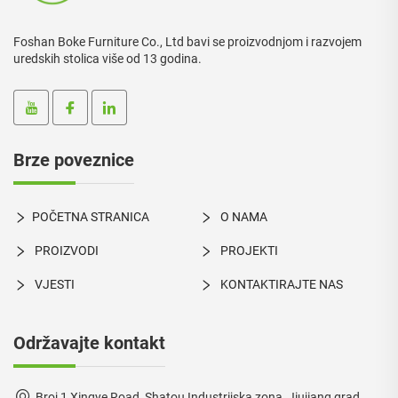
Foshan Boke Furniture Co., Ltd bavi se proizvodnjom i razvojem
uredskih stolica više od 13 godina.
Brze poveznice
POČETNA STRANICA
O NAMA
PROIZVODI
PROJEKTI
VJESTI
KONTAKTIRAJTE NAS
Održavajte kontakt
Broj 1 Xingye Road, Shatou Industrijska zona, Jiujiang grad,