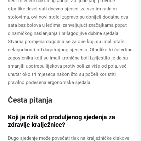
šest mjeseci nakon ugradnje. Za ljude koji provode
otprilike devet sati dnevno sjedeći za svojim radnim
stolovima, ovi novi stolci zapravo su donijeli dodatna dva
sata bez bolova u leđima, zahvaljujući značajkama poput
dinamičkog naslanjanja i prilagodljive dubine sjedala.
Stvarna promjena dogodila se za one koji su imali stalni
nelagodnosti od dugotrajnog sjedenja. Otprilike tri četvrtine
zaposlenika koji su imali kronične boli izvijestilo je da su
smanjili upotrebu lijekova protiv boli za više od pola, već
unutar oko tri mjeseca nakon što su počeli koristiti
pravilno podešena ergonomska sjedala.
Česta pitanja
Koji je rizik od produljenog sjedenja za
zdravlje kralježnice?
Dugo sjedenje može povećati tlak na kralježničke diskove