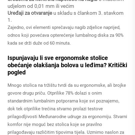
udjelom od 0,01 mm ili većim
Uređaji za otvaranje
u skladu s člankom 3. stavkom
1.
Zajedno, ovi elementi sprečavaju nagib zdjelice naprijed,
odnos koji povećava opterećenje lumbalnog diska za 90%
kada se drži duže od 60 minuta.
Ispunjavaju li sve ergonomske stolice
obećanje olakšanja bolova u leđima? Kritički
pogled
Mnogo stolica na tržištu tvrdi da su ergonomske, ali brojke
govore drugu priču. Otprilike 78% dolazi s onim
standardnim lumbalnim potporama koje svi poznajemo,
dok tek otprilike trećina stvarno prolazi testove
prilagodljivosti Međunarodne udruge za ergonomiju. Stvarni
komfor nije moguć bez stolica koje se pravilno
prilagođavaju različitim tipovima tijela. Uzmimo naslon za