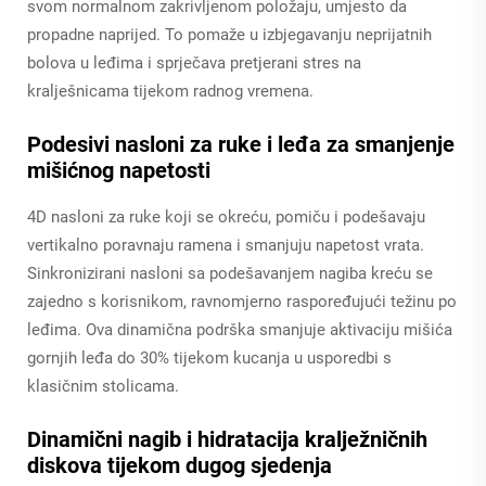
svom normalnom zakrivljenom položaju, umjesto da
propadne naprijed. To pomaže u izbjegavanju neprijatnih
bolova u leđima i sprječava pretjerani stres na
kralješnicama tijekom radnog vremena.
Podesivi nasloni za ruke i leđa za smanjenje
mišićnog napetosti
4D nasloni za ruke koji se okreću, pomiču i podešavaju
vertikalno poravnaju ramena i smanjuju napetost vrata.
Sinkronizirani nasloni sa podešavanjem nagiba kreću se
zajedno s korisnikom, ravnomjerno raspoređujući težinu po
leđima. Ova dinamična podrška smanjuje aktivaciju mišića
gornjih leđa do 30% tijekom kucanja u usporedbi s
klasičnim stolicama.
Dinamični nagib i hidratacija kralježničnih
diskova tijekom dugog sjedenja