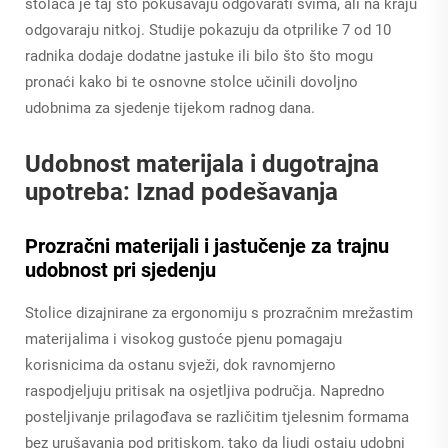
stolaca je taj što pokušavaju odgovarati svima, ali na kraju
odgovaraju nitkoj. Studije pokazuju da otprilike 7 od 10
radnika dodaje dodatne jastuke ili bilo što što mogu
pronaći kako bi te osnovne stolce učinili dovoljno
udobnima za sjedenje tijekom radnog dana.
Udobnost materijala i dugotrajna
upotreba: Iznad podešavanja
Prozračni materijali i jastučenje za trajnu
udobnost pri sjedenju
Stolice dizajnirane za ergonomiju s prozračnim mrežastim
materijalima i visokog gustoće pjenu pomagaju
korisnicima da ostanu svježi, dok ravnomjerno
raspodjeljuju pritisak na osjetljiva područja. Napredno
posteljivanje prilagođava se različitim tjelesnim formama
bez urušavanja pod pritiskom, tako da ljudi ostaju udobni