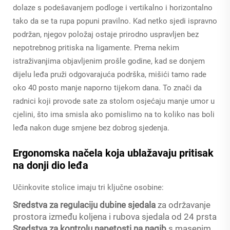
dolaze s podešavanjem podloge i vertikalno i horizontalno
tako da se ta rupa popuni pravilno. Kad netko sjedi ispravno
podržan, njegov položaj ostaje prirodno uspravljen bez
nepotrebnog pritiska na ligamente. Prema nekim
istraživanjima objavljenim prošle godine, kad se donjem
dijelu leđa pruži odgovarajuća podrška, mišići tamo rade
oko 40 posto manje naporno tijekom dana. To znači da
radnici koji provode sate za stolom osjećaju manje umor u
cjelini, što ima smisla ako pomislimo na to koliko nas boli
leđa nakon duge smjene bez dobrog sjedenja.
Ergonomska načela koja ublažavaju pritisak
na donji dio leđa
Učinkovite stolice imaju tri ključne osobine:
Sredstva za regulaciju dubine sjedala
za održavanje
prostora između koljena i rubova sjedala od 24 prsta
Sredstva za kontrolu napetosti na nagib
s masenim