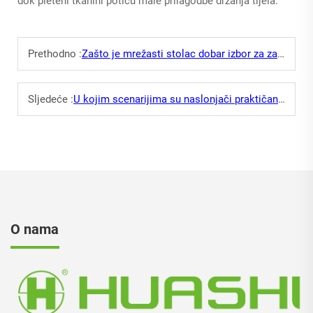
dok pleteni tkanini potiču male prilagodbe držanja tijela.
Prethodno :
Zašto je mrežasti stolac dobar izbor za zagušena uredska okruženja?
Sljedeće :
U kojim scenarijima su naslonjači praktičan izbor za uredska okruženja?
O nama