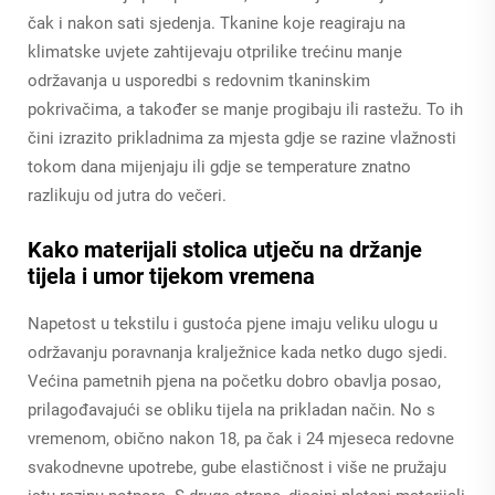
čak i nakon sati sjedenja. Tkanine koje reagiraju na
klimatske uvjete zahtijevaju otprilike trećinu manje
održavanja u usporedbi s redovnim tkaninskim
pokrivačima, a također se manje progibaju ili rastežu. To ih
čini izrazito prikladnima za mjesta gdje se razine vlažnosti
tokom dana mijenjaju ili gdje se temperature znatno
razlikuju od jutra do večeri.
Kako materijali stolica utječu na držanje
tijela i umor tijekom vremena
Napetost u tekstilu i gustoća pjene imaju veliku ulogu u
održavanju poravnanja kralježnice kada netko dugo sjedi.
Većina pametnih pjena na početku dobro obavlja posao,
prilagođavajući se obliku tijela na prikladan način. No s
vremenom, obično nakon 18, pa čak i 24 mjeseca redovne
svakodnevne upotrebe, gube elastičnost i više ne pružaju