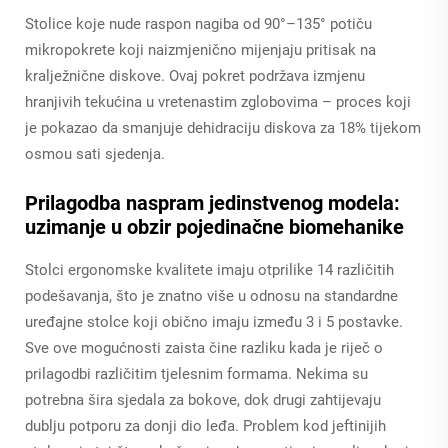
Stolice koje nude raspon nagiba od 90°–135° potiču
mikropokrete koji naizmjenično mijenjaju pritisak na
kralježnične diskove. Ovaj pokret podržava izmjenu
hranjivih tekućina u vretenastim zglobovima – proces koji
je pokazao da smanjuje dehidraciju diskova za 18% tijekom
osmou sati sjedenja.
Prilagodba naspram jedinstvenog modela:
uzimanje u obzir pojedinačne biomehanike
Stolci ergonomske kvalitete imaju otprilike 14 različitih
podešavanja, što je znatno više u odnosu na standardne
uređajne stolce koji obično imaju između 3 i 5 postavke.
Sve ove mogućnosti zaista čine razliku kada je riječ o
prilagodbi različitim tjelesnim formama. Nekima su
potrebna šira sjedala za bokove, dok drugi zahtijevaju
dublju potporu za donji dio leđa. Problem kod jeftinijih