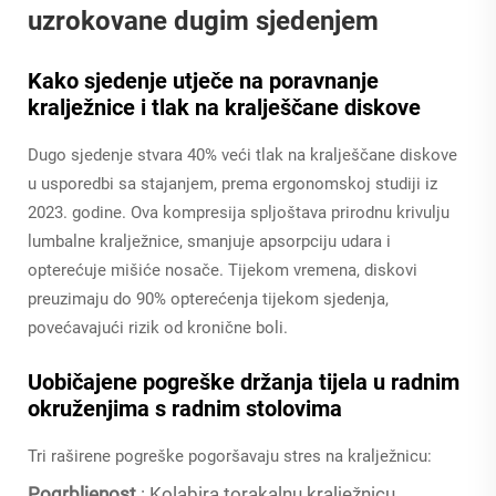
uzrokovane dugim sjedenjem
Kako sjedenje utječe na poravnanje
kralježnice i tlak na kralješčane diskove
Dugo sjedenje stvara 40% veći tlak na kralješčane diskove
u usporedbi sa stajanjem, prema ergonomskoj studiji iz
2023. godine. Ova kompresija spljoštava prirodnu krivulju
lumbalne kralježnice, smanjuje apsorpciju udara i
opterećuje mišiće nosače. Tijekom vremena, diskovi
preuzimaju do 90% opterećenja tijekom sjedenja,
povećavajući rizik od kronične boli.
Uobičajene pogreške držanja tijela u radnim
okruženjima s radnim stolovima
Tri raširene pogreške pogoršavaju stres na kralježnicu:
Pogrbljenost
: Kolabira torakalnu kralježnicu,