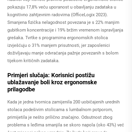
pokazuju 17,8% veću uporanost u obavljanju zadataka u
kognitivno zahtjevnim radovima (OfficeLogix 2023).
Smanjena fizička nelagodnost povezana je s 22% manjim
gubitkom koncentracije i 19% bržim vremenom ispravljanja
grešaka. Tvrtke s programima ergonomskih stolica
izvješćuju o 31% manjem prisutnosti, jer zaposlenici
doživljavaju manje odvraćanja pažnje povezanih s bolom
tijekom kritičnih zadataka.
Primjeri slučaja: Korisnici postižu
ublažavanje boli kroz ergonomske
prilagodbe
Kada je jedna tvornica zamijenila 200 uobičajenih urednih
stolaca podešivim stolicama s lumbalnom potporom,
primijetila je nešto prilično značajno. Odsutnost zbog
problema s leđima smanjila se skoro napola (oko 43%) već