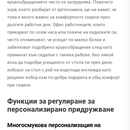
кръвообращението често се затруднява. Повечето
хора, които разбират от ергономика, ще ни кажат, че
това е много важно за комфортното седене през
дългите работни дни. Офис работниците, които
прекарват по осем часа или повече на седалките си,
често споменават, че усещат по-малко болки и
забелязват подобрено кръвообращение след като
преминат към седалки с такива ръбове. Ако някой
иска да подобри усещането от стола си през деня,
изборът на стол с ръб на водопада изглежда като
разумен избор към по-добра подкрепа и общ комфорт
при седене.
Функции за регулиране за
персонализирано придружване
Многосмукова персонализация на