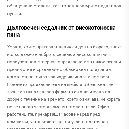
облицовани столове, когато температурите паднат под
нулата.
Дълговечен седалник от високотоносна
пяна
Хората, които прекарват целия си ден на бюрото, знаят
колко важно е доброто седене, а високо плътният
полиуретанов материал определено има някои реални
предимства в сравнение с обикновен полиуретан,
когато става въпрос за издръжливост и комфорт.
Повечето производители на мебели отбелязват, че
този тип пяна запазва формата си значително по-
добре с течение на времето, което означава, че хората
не се налага често да сменят столовете си. Офис
работниците, прекарващи часове наред пред
компютри, установяват, че получават постоянен