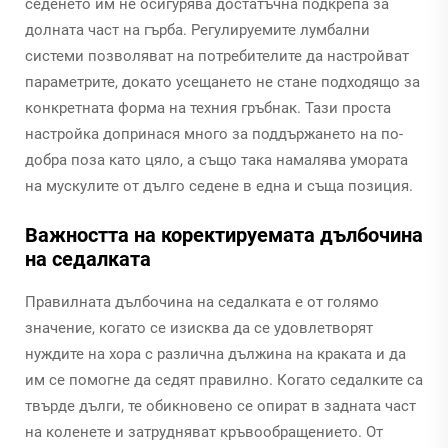
седенето им не осигурява достатъчна подкрепа за
долната част на гърба. Регулируемите лумбални
системи позволяват на потребителите да настройват
параметрите, докато усещането не стане подходящо за
конкретната форма на техния гръбнак. Тази проста
настройка допринася много за поддържането на по-
добра поза като цяло, а също така намалява умората
на мускулите от дълго седене в една и съща позиция.
Важността на коректируемата дълбочина
на седалката
Правилната дълбочина на седалката е от голямо
значение, когато се изисква да се удовлетворят
нуждите на хора с различна дължина на краката и да
им се помогне да седят правилно. Когато седалките са
твърде дълги, те обикновено се опират в задната част
на коленете и затрудняват кръвообращението. От