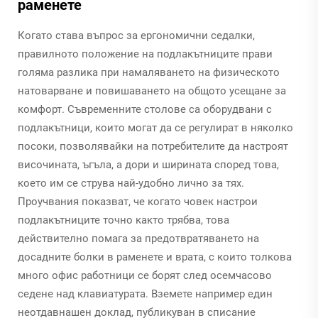
раменете
Когато става въпрос за ергономични седалки,
правилното положение на подлакътниците прави
голяма разлика при намаляването на физическото
натоварване и повишаването на общото усещане за
комфорт. Съвременните столове са оборудвани с
подлакътници, които могат да се регулират в няколко
посоки, позволявайки на потребителите да настроят
височината, ъгъла, а дори и ширината според това,
което им се струва най-удобно лично за тях.
Проучвания показват, че когато човек настрои
подлакътниците точно както трябва, това
действително помага за предотвратяването на
досадните болки в раменете и врата, с които толкова
много офис работници се борят след осемчасово
седене над клавиатурата. Вземете например един
неотдавнашен доклад, публикуван в списание