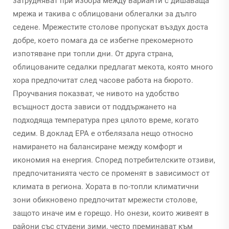
затрудняват при избора между варианти с дишаваща
мрежа и такива с облицовани облегалки за дълго
седене. Мрежестите столове пропускат въздух доста
добре, което помага да се избегне прекомерното
изпотяване при топли дни. От друга страна,
облицованите седалки предлагат мекота, която много
хора предпочитат след часове работа на бюрото.
Проучвания показват, че нивото на удобство
всъщност доста зависи от поддържането на
подходяща температура през цялото време, когато
седим. В доклад EPA е отбелязала нещо относно
намирането на балансиране между комфорт и
икономия на енергия. Според потребителските отзиви,
предпочитанията често се променят в зависимост от
климата в региона. Хората в по-топли климатични
зони обикновено предпочитат мрежести столове,
защото иначе им е горещо. Но онези, които живеят в
райони със студени зими, често преминават към