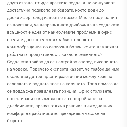
друга страна, твърде кратките седалки не осигуряват
достатъчна подкрепа за бедрата, което води до
дискомфорт след известно време. Много проучвания
са показали, че неправилната дълбочина на седалката
всъщност е една от най-големите проблеми в офис
средите днес, предизвиквайки от лошото
кръвообращение до сериозни болки, които намаляват
работната продуктивност. Какво е решението?
Седалката трябва да се настройва според височината
на човека. Повечето експерти казват, че трябва да има
около две до три пръсти разстояние между края на
седалката и задната част на коляното. Това помага да
се поддържа правилната позиция. Офис столовете,
проектирани с възможност за настройване на
дълбочината, правят голяма разлика в ежедневния
комфорт на работниците, прекарващи часове на
бюрото.