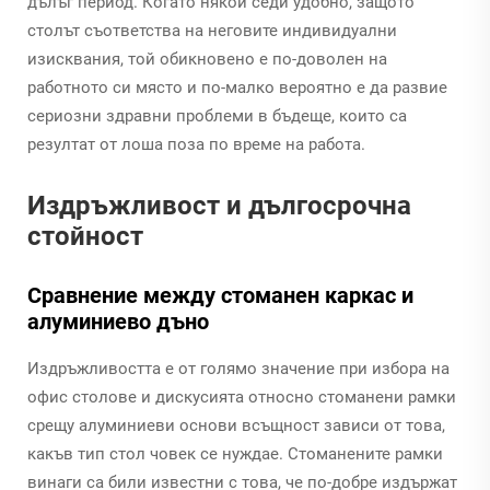
дълъг период. Когато някой седи удобно, защото
столът съответства на неговите индивидуални
изисквания, той обикновено е по-доволен на
работното си място и по-малко вероятно е да развиe
сериозни здравни проблеми в бъдеще, които са
резултат от лоша поза по време на работа.
Издръжливост и дългосрочна
стойност
Сравнение между стоманен каркас и
алуминиево дъно
Издръжливостта е от голямо значение при избора на
офис столове и дискусията относно стоманени рамки
срещу алуминиеви основи всъщност зависи от това,
какъв тип стол човек се нуждае. Стоманените рамки
винаги са били известни с това, че по-добре издържат