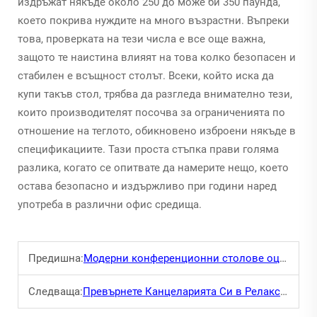
издръжат някъде около 250 до може би 350 паунда,
което покрива нуждите на много възрастни. Въпреки
това, проверката на тези числа е все още важна,
защото те наистина влияят на това колко безопасен и
стабилен е всъщност столът. Всеки, който иска да
купи такъв стол, трябва да разгледа внимателно тези,
които производителят посочва за ограниченията по
отношение на теглото, обикновено изброени някъде в
спецификациите. Тази проста стъпка прави голяма
разлика, когато се опитвате да намерите нещо, което
остава безопасно и издържливо при години наред
употреба в различни офис средища.
Предишна:
Модерни конференционни столове оценяват вашата зала за срещи
Следваща:
Превърнете Канцеларията Си в Релаксиращо Пространство с Канцеларски Дивани