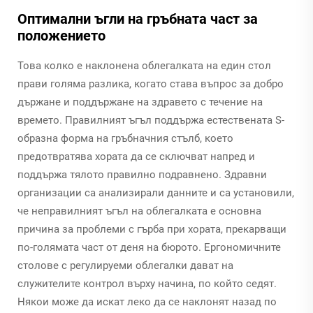
Оптимални ъгли на гръбната част за
положението
Това колко е наклонена облегалката на един стол
прави голяма разлика, когато става въпрос за добро
държане и поддържане на здравето с течение на
времето. Правилният ъгъл поддържа естествената S-
образна форма на гръбначния стълб, което
предотвратява хората да се сключват напред и
поддържа тялото правилно подравнено. Здравни
организации са анализирали данните и са установили,
че неправилният ъгъл на облегалката е основна
причина за проблеми с гърба при хората, прекарващи
по-голямата част от деня на бюрото. Ергономичните
столове с регулируеми облегалки дават на
служителите контрол върху начина, по който седят.
Някои може да искат леко да се наклонят назад по