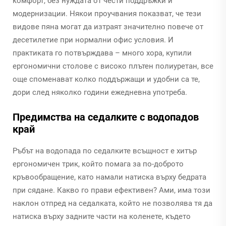
комфорт, без нуждата от чести поддръжки и
модернизации. Някои проучвания показват, че тези
видове пяна могат да изтраят значително повече от
десетилетие при нормални офис условия. И
практиката го потвърждава – много хора, купили
ергономични столове с високо плътен полиуретан, все
още споменават колко поддържащи и удобни са те,
дори след няколко години ежедневна употреба.
Предимства на седалките с водопадов
край
Ръбът на водопада по седалките всъщност е хитър
ергономичен трик, който помага за по-доброто
кръвообращение, като намали натиска върху бедрата
при сядане. Какво го прави ефективен? Ами, има този
наклон отпред на седалката, който не позволява тя да
натиска върху задните части на коленете, където