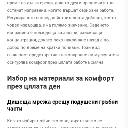
време на дълги срещи, докато други предпочитат да
останат изправени, когато вършат сериозна работа.
Регулирането според действителната дейност, която
човек извършва, има голямо значение. Седенето
изправено е подходящо за задачи, изискващи
концентрация, докато леко накланяне назад е по-
добро по време на кратки почивки. Този вид
гъвкавост предотвратява натоварване на мускулите и
осигурява комфорт през цялата работна смяна.
Избор на материали за комфорт
през цялата ден
Дишеща мрежа срещу подушени гръбни
части
Когато избират офис столове, хората често се