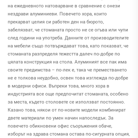
на ежедневното натоварване в сравнение с онези
нездрави алуминиеви. Повечето хора, които
прекарват целия си работен ден на бюрото,
забелязват, че стоманата просто не се огъва или чупи
след години на употреба. Данните от производителите
на мебели също потвърждават това, като показват, че
стоманата разпределя тежестта далеч по-добре по
цялата конструкция на стола. Алуминият все пак има
своите предимства – по-лек е, така че преместването
не е толкова неудобно, освен това изглежда по-добре
в модерни офиси. Въпреки това, много хора в
индустрията все още предпочитат стоманата, особено
за места, където столовете се използват постоянно.
Казано това, някои от по-новите модели комбинират
двете материали по умен начин напоследък. За
повечето обикновени офис съоръжения обаче,
изборът на здрава стомана остава по-сигурната опция,