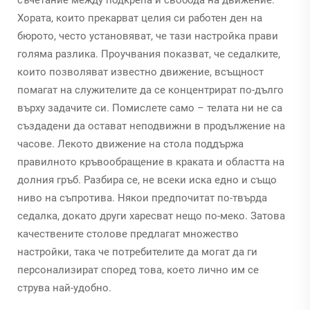
Хората, които прекарват целия си работен ден на
бюрото, често установяват, че тази настройка прави
голяма разлика. Проучвания показват, че седалките,
които позволяват известно движение, всъщност
помагат на служителите да се концентрират по-дълго
върху задачите си. Помислете само – телата ни не са
създадени да остават неподвижни в продължение на
часове. Лекото движение на стола поддържа
правилното кръвообращение в краката и областта на
долния гръб. Разбира се, не всеки иска едно и също
ниво на съпротива. Някои предпочитат по-твърда
седалка, докато други харесват нещо по-меко. Затова
качествените столове предлагат множество
настройки, така че потребителите да могат да ги
персонализират според това, което лично им се
струва най-удобно.