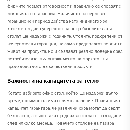
фирмите поемат отговорност и правилно се справят с
исканията по гаранция. Наличието на сериозен
гаранционен период действа като индикатор за
качество и дава увереност на потребителите дали
столът ще издържи с годините. Столите, подкрепени от
изчерпателни гаранции, не само предполагат по-дълъг
живот на продукта, но и създават реално доверие сред
потребителите към ангажимента на марката към
производството на качествени продукти.
Важности на капацитета за тегло
Когато избирате офис стол, който ще издържи дълго
време, носимостта има голямо значение. Правилният
капацитет гарантира, че различни хора могат да седят
безопасно, а също така предпазва стола от разпадане
след няколко месеца. Повечето столове на пазара