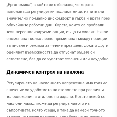
„Ергономика“, в който се отбелязва, че хората,
използващи регулируеми подлакътници, изпитвали
значително по-малко дискомфорт в гърба и врата през
обичайните работни дни. Хората, които са пробвали
тези персонализируеми опции, също ги хвалят. Някои
споменават колко лесно преминават между позиции
за писане и режими за четене през деня, докато други
оценяват възможността да отпуснат ръцете си
естествено, без да се чувстват стеснени или неудобно.
Динамичен контрол на наклона
Регулирането на наклонното напрежение има голямо
значение за удобството на столовете при различни
телосложения и стилове на сядане. Когато някой се
наклони назад, може да регулира нивото на
съпротивата, която усеща, и така да намери точното
съчетание между подкрепа и свобода на движение.