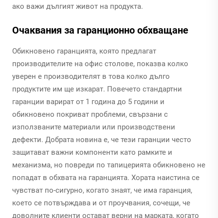
ако важи дългият живот на продукта.
Очаквания за гаранционно обхващане
Обикновено гаранцията, която предлагат
производителите на офис столове, показва колко
уверен е производителят в това колко дълго
продуктите им ще изкарат. Повечето стандартни
гаранции варират от 1 година до 5 години и
обикновено покриват проблеми, свързани с
използваните материали или производствени
дефекти. Добрата новина е, че тези гаранции често
защитават важни компоненти като рамките и
механизма, но повреди по тапицерията обикновено не
попадат в обхвата на гаранцията. Хората наистина се
чувстват по-сигурно, когато знаят, че има гаранция,
което се потвърждава и от проучвания, сочещи, че
доволните клиенти остават верни на марката, когато