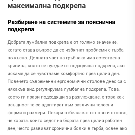
максимална подкрепа
Разбиране на системите за пояснична
подкрепа
Добрата лумбална подкрепа е от голямо значение,
когато става въпрос да се избягнат проблеми с гърба
по-късно. Долната част на гръбнака има естествена
кривина, която се нуждае от подходяща подкрепа, ако
искаме да се чувстваме комфортно през целия ден.
Повечето съвременни ергономични столове днес са с
някакъв вид регулируема лумбална подкрепа. Това,
което ги прави подходящи за разглеждане, е това как
всъщност те се адаптират към различни телесни
форми и размери. Лекари отбелязват отново и отново,
че хората, които седят на бюрата през целия работен
ден, често развиват хронични болки в гърба, освен ако