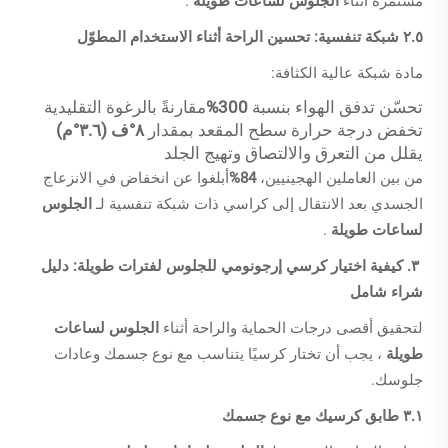
مستمرة أثناء
الجلوس لساعات طويلة
.
٢.٥ شبكة تنفسية: تحسين الراحة أثناء الاستخدام المطوّل
مادة شبكة عالية الكثافة:
تحسّن تدفق الهواء بنسبة
300%
مقارنةً بالرغوة التقليدية
تخفض درجة حرارة سطح المقعد بمقدار
٨°ف (٣.٦°م)
يقلل من التعرق والالتصاق وتهيج الجلد
من بين العاملين الهجينيين،
84%
أبلغوا عن انخفاض في الانزعاج
الجسدي بعد الانتقال إلى كراسي ذات شبكة تنفسية لـ
الجلوس
لساعات طويلة
.
٣. كيفية اختيار كرسي إرجونومي للجلوس لفترات طويلة: دليل
شراء شامل
لتحقيق أقصى درجات الحماية والراحة أثناء
الجلوس لساعات
طويلة
، يجب أن تختار كرسيًا يتناسب مع نوع جسمك وعادات
جلوسك.
٣.١ طابق كرسيك مع نوع جسمك