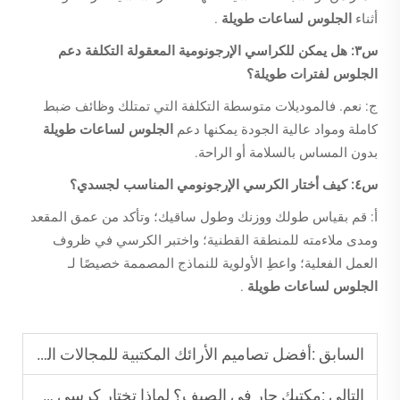
أثناء
الجلوس لساعات طويلة
.
س٣: هل يمكن للكراسي الإرجونومية المعقولة التكلفة دعم
الجلوس لفترات طويلة؟
ج: نعم. فالموديلات متوسطة التكلفة التي تمتلك وظائف ضبط
كاملة ومواد عالية الجودة يمكنها دعم
الجلوس لساعات طويلة
بدون المساس بالسلامة أو الراحة.
س٤: كيف أختار الكرسي الإرجونومي المناسب لجسدي؟
أ: قم بقياس طولك ووزنك وطول ساقيك؛ وتأكد من عمق المقعد
ومدى ملاءمته للمنطقة القطنية؛ واختبر الكرسي في ظروف
العمل الفعلية؛ واعطِ الأولوية للنماذج المصممة خصيصًا لـ
الجلوس لساعات طويلة
.
السابق :
أفضل تصاميم الأرائك المكتبية للمجالات التعاونية
التالي :
مكتبك حار في الصيف؟ لماذا تختار كرسي شبكة تنفس؟