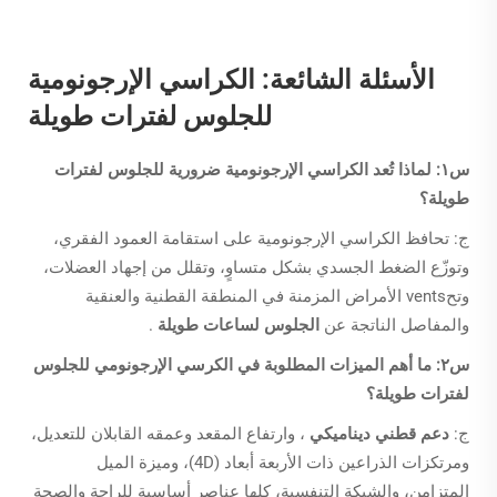
الأسئلة الشائعة: الكراسي الإرجونومية
للجلوس لفترات طويلة
س١: لماذا تُعد الكراسي الإرجونومية ضرورية للجلوس لفترات
طويلة؟
ج: تحافظ الكراسي الإرجونومية على استقامة العمود الفقري،
وتوزّع الضغط الجسدي بشكل متساوٍ، وتقلل من إجهاد العضلات،
وتحvents الأمراض المزمنة في المنطقة القطنية والعنقية
والمفاصل الناتجة عن
الجلوس لساعات طويلة
.
س٢: ما أهم الميزات المطلوبة في الكرسي الإرجونومي للجلوس
لفترات طويلة؟
ج:
دعم قطني ديناميكي
، وارتفاع المقعد وعمقه القابلان للتعديل،
ومرتكزات الذراعين ذات الأربعة أبعاد (4D)، وميزة الميل
المتزامن، والشبكة التنفسية، كلها عناصر أساسية للراحة والصحة