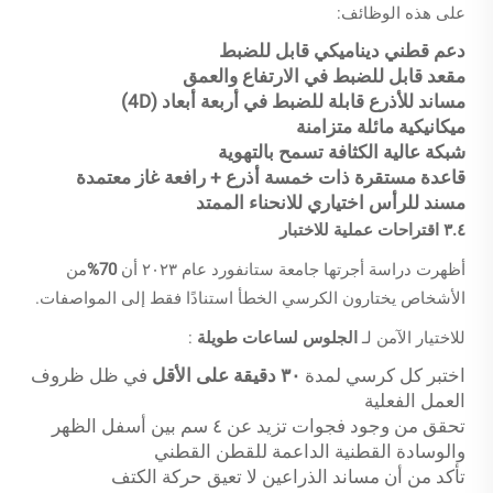
على هذه الوظائف:
دعم قطني ديناميكي قابل للضبط
مقعد قابل للضبط في الارتفاع والعمق
مساند للأذرع قابلة للضبط في أربعة أبعاد (4D)
ميكانيكية مائلة متزامنة
شبكة عالية الكثافة تسمح بالتهوية
قاعدة مستقرة ذات خمسة أذرع + رافعة غاز معتمدة
مسند للرأس اختياري للانحناء الممتد
٣.٤ اقتراحات عملية للاختبار
أظهرت دراسة أجرتها جامعة ستانفورد عام ٢٠٢٣ أن
70%
من
الأشخاص يختارون الكرسي الخطأ استنادًا فقط إلى المواصفات.
للاختيار الآمن لـ
الجلوس لساعات طويلة
:
اختبر كل كرسي لمدة
٣٠ دقيقة على الأقل
في ظل ظروف
العمل الفعلية
تحقق من وجود فجوات تزيد عن ٤ سم بين أسفل الظهر
والوسادة القطنية الداعمة للقطن القطني
تأكد من أن مساند الذراعين لا تعيق حركة الكتف