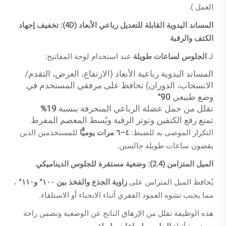
العمل
).
المساند اليدوية القابلة للتعديل رباعي الأبعاد (4D): تخفيف إجهاد
الكتف والرقبة
لـ
الجلوس لساعات طويلة
عند استخدام لوحة المفاتيح:
المساند اليدوية رباعية الأبعاد (الارتفاع، العرض، التقدم/
الانسحاب، الدوران) تحافظ على مرفقي المستخدم في
وضع طبيعي
90°
تقلل من حمل عضلة الرباعي المنحرفة بنسبة
19%
تمنع رفع الكتفين وتوتر الرقبة وبُسط المعصم المفرط
التكرار الموصى به للضبط:
٤–٦ مرات يوميًّا
للمستخدمين الذين
يقضون ساعات طويلة جالسين.
الميل المتزامن (2.4): وضعية مستقرة للجلوس الديناميكي
يُحافظ الميل المتزامن على
زاوية الجذع والفخذ بين ١٠٠° و١١٠°
،
مما يجنب تشوه العمود الفقري أثناء الانحناء أو الاستلقاء.
هذه الوظيفة تقلل من الإرهاق الناتج عن الوضعية وتضمن راحة