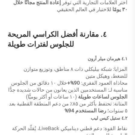
اختر العلامات التجارية التي توفر
إعادة المنتج مجانًا خلال
٣٠ يومًا
للاختبار في العالم الحقيقي
٤. مقارنة أفضل الكراسي المريحة
للجلوس لفترات طويلة
٤.١ هيرمان ميلر أرون
المزايا: شبكة بيليكلي ذات ٨ مناطق، وتوزيع متوازن
للضغط، وهيكل متين
محاذاة العمود الفقري:
90%+
خلال ١٠ دقائق من الجلوس
مناسبة لـ: المستخدمين الذين يعانون من حالات شديدة جدًّا
الجلوس لساعات طويلة
(١٠ ساعات أو أكثر يوميًّا)
المتانة: تحتفظ بأكثر من ٨٥٪ من دعم المنطقة القطنية بعد
٥ سنوات؛
رضا المستخدم 94%
٤.٢ ستيل كيس ليب
نقاط القوة: دعم قطني ديناميكي LiveBack، يُقلّد الحركة