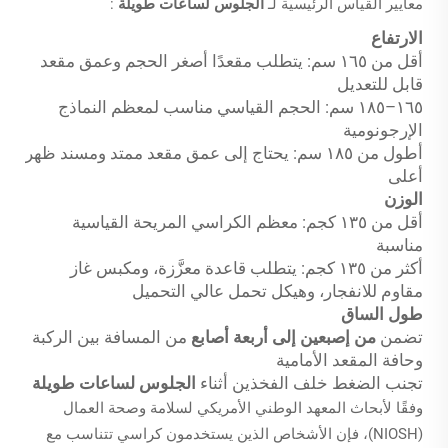
معايير القياس الرئيسية لـ
الجلوس لساعات طويلة
:
الارتفاع
أقل من ١٦٥ سم: يتطلب مقعدًا أصغر الحجم وعمق مقعد
قابل للتعديل
١٦٥–١٨٥ سم: الحجم القياسي مناسب لمعظم النماذج
الإرجونومية
أطول من ١٨٥ سم: يحتاج إلى عمق مقعد ممتد ومسند ظهر
أعلى
الوزن
أقل من ١٣٥ كجم: معظم الكراسي المريحة القياسية
مناسبة
أكثر من ١٣٥ كجم: يتطلب قاعدة معزَّزة، ومكبس غاز
مقاوم للانفجار، وهيكل تحمل عالي التحميل
طول الساق
تضمن
من إصبعين إلى أربعة أصابع
من المسافة بين الركبة
وحافة المقعد الأمامية
تجنب الضغط خلف الفخذين أثناء
الجلوس لساعات طويلة
وفقًا لأبحاث المعهد الوطني الأمريكي لسلامة وصحة العمال
(NIOSH)، فإن الأشخاص الذين يستخدمون كراسي تتناسب مع