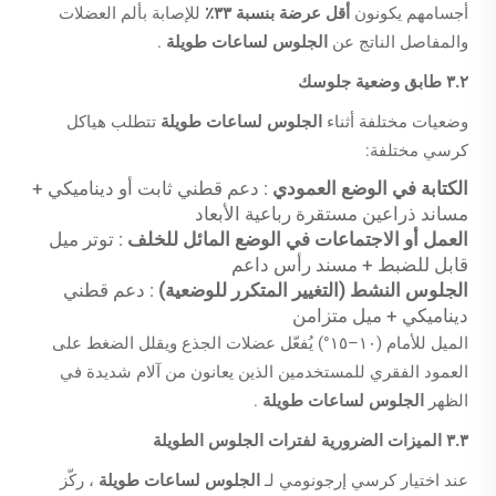
أجسامهم يكونون
أقل عرضة بنسبة ٣٣٪
للإصابة بألم العضلات
والمفاصل الناتج عن
الجلوس لساعات طويلة
.
٣.٢ طابق وضعية جلوسك
وضعيات مختلفة أثناء
الجلوس لساعات طويلة
تتطلب هياكل
كرسي مختلفة:
الكتابة في الوضع العمودي
: دعم قطني ثابت أو ديناميكي +
مساند ذراعين مستقرة رباعية الأبعاد
العمل أو الاجتماعات في الوضع المائل للخلف
: توتر ميل
قابل للضبط + مسند رأس داعم
الجلوس النشط (التغيير المتكرر للوضعية)
: دعم قطني
ديناميكي + ميل متزامن
الميل للأمام (١٠–١٥°) يُفعّل عضلات الجذع ويقلل الضغط على
العمود الفقري للمستخدمين الذين يعانون من آلام شديدة في
الظهر
الجلوس لساعات طويلة
.
٣.٣ الميزات الضرورية لفترات الجلوس الطويلة
عند اختيار كرسي إرجونومي لـ
الجلوس لساعات طويلة
، ركّز