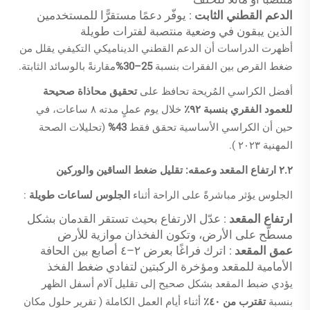
الدعم القطني الثابت
: يوفّر دعمًا مستقرًّا للمستخدمين
الذين يبقون في وضعية منتصبة لفترات طويلة
أظهرت الدراسات أن الدعم القطني الديناميكي التكيفي يقلل من
ضغط القرص بين الفقرات بنسبة
25–30%
مقارنةً بالوسائد الثابتة.
أفضل الكراسي المُريحة تحافظ على
تحقيق محاذاة صحيحة
للعمود الفقري بنسبة ٩٢٪
خلال يوم عملٍ مدته ٨ ساعات، في
حين أن الكراسي الأساسية تحقق فقط
43%
(
تحليلات الصحة
المهنية ٢٠٢٣
).
٢.٢ ارتفاع المقعد وعمقه: تقليل ضغط الساقين والوركين
الجلوس يؤثر مباشرةً على الراحة أثناء
الجلوس لساعات طويلة
:
ارتفاع المقعد
: عدّل الارتفاع بحيث تستقر القدمان بشكل
مسطّح على الأرض، وتكون الفخذان موازية للأرض
عمق المقعد
: اترك فراغًا بعرض ٢–٤ أصابع بين الحافة
الأمامية للمقعد ومؤخرة الركبتين لتفادي ضغط الفخذ
يؤدي ضبط المقعد بشكل صحيح إلى تقليل آلام أسفل الظهر
بنسبة
تقترب من ٤٠٪
أثناء أيام العمل الكاملة (
تقرير حلول مكان