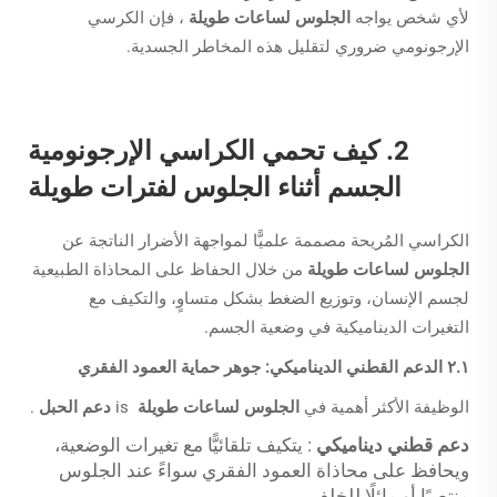
لأي شخص يواجه
الجلوس لساعات طويلة
، فإن الكرسي
الإرجونومي ضروري لتقليل هذه المخاطر الجسدية.
2. كيف تحمي الكراسي الإرجونومية
الجسم أثناء الجلوس لفترات طويلة
الكراسي المُريحة مصممة علميًّا لمواجهة الأضرار الناتجة عن
الجلوس لساعات طويلة
من خلال الحفاظ على المحاذاة الطبيعية
لجسم الإنسان، وتوزيع الضغط بشكل متساوٍ، والتكيف مع
التغيرات الديناميكية في وضعية الجسم.
٢.١ الدعم القطني الديناميكي: جوهر حماية العمود الفقري
الوظيفة الأكثر أهمية في
الجلوس لساعات طويلة
is
دعم الحبل
.
دعم قطني ديناميكي
: يتكيف تلقائيًّا مع تغيرات الوضعية،
ويحافظ على محاذاة العمود الفقري سواءً عند الجلوس
منتصبًا أو مائلًا للخلف