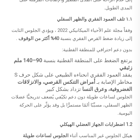
المدى الطويل.
١.١ تلف العمود الفقري والظهر السفلي
وفقاً
مجلة علم الأحياء الميكانيكي 2022
، ويؤدي الجلوس الثابت
إلى زيادة ضغط القرص الفقري بنسبة
40% أكثر من الوقوف
.
بدون دعم احترافي للمنطقة القطنية:
يرتفع الضغط على المنطقة القطنية بنسبة
90–140 ملم
زئبقي
يفقد العمود الفقري انحناءه الطبيعي على شكل حرف S
مخاطر الإصابة بـ
أمراض التنكس القرصي، والانزلاقات
الغضروفية، وعرق النسا
تزداد بشكل كبير
الجلوس لساعات طويلة دون دعم تكيّفي يُضعف تدريجيًّا عضلات
الظهر السفلي، مسبِّبًا ألمًا مستمرًّا بل وقد يؤثِّر على الحركة
اليومية.
1.2 اضطرابات الجهاز العضلي الهيكلي
هيكل الجلوس غير المناسب أثناء
الجلوس لساعات طويلة