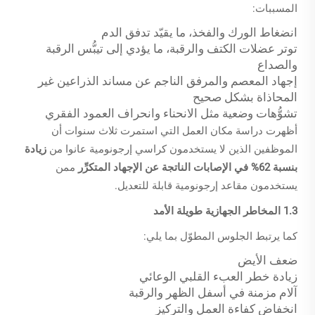
المسببات:
انضغاط الورك والفخذ، ما يقيّد تدفق الدم
توتر عضلات الكتف والرقبة، ما يؤدي إلى تيبُّس الرقبة
والصداع
إجهاد المعصم والمرفق الناجم عن مساند الذراعين غير
المحاذاة بشكل صحيح
تشوُّهات وضعية مثل الانحناء وانحراف العمود الفقري
أظهرت دراسة مكان العمل التي استمرت ثلاث سنوات أن
الموظفين الذين لا يستخدمون كراسي إرجونومية عانوا من
زيادة
بنسبة 62% في الإصابات الناتجة عن الإجهاد المتكرِّر
ممن
يستخدمون مقاعد إرجونومية قابلة للتعديل.
1.3 المخاطر الجهازية طويلة الأمد
كما يرتبط الجلوس المطوّل بما يلي:
ضعف الأيض
زيادة خطر العبء القلبي الوعائي
آلام مزمنة في أسفل الظهر والرقبة
انخفاض كفاءة العمل والتركيز