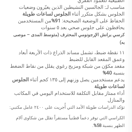
الطبيعية للعمود الفقري
مناسب لـ: الجالسين النشيطين الذين يغيّرون وضعيات
الجلوس بشكل متكرر أثناء
الجلوس لساعات طويلة
الحفاظ على الوضعية الصحيحة:
91%
من المستخدمين
يحافظون على جلوس صحي بعد ٥ سنوات
كرسي برانش الإرجونومي المحترف (متوسط المدى – موصى
به)
١١ نقطة ضبط، تشمل مساند الذراع ذات الأربعة أبعاد
وعمق المقعد القابل للضبط
مقعد مكوّن من شبكة ومزيج رغوي يقلل من نقاط الضغط
بنسبة
40%
يدعم مستخدمين يصل وزنهم إلى ١٣٥ كجم أثناء
الجلوس
لساعات طويلة
أداء ممتاز مقابل التكلفة للاستخدام اليومي في المكاتب
والمنازل
تؤكد الدراسات طويلة الأمد التي أُجريت على ٢٤٠٠ عامل مكتبي:
الكراسي التي توفر دعماً قطنياً مستقراً تقلل من شكاوى آلام
الظهر بنسبة
58%
.