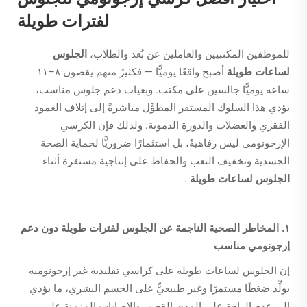
لفترات طويلة
للموظفين المكتبيين والعاملين عن بُعد والطلاب،
الجلوس
لساعات طويلة
أصبح واقعًا يوميًّا — فكثيرٌ منهم يقضون ٨–١١
ساعة يوميًّا جالسين على مكتب. وبغياب دعم جلوس مناسب،
يؤدي هذا السلوك المستقر المطوَّل مباشرةً إلى إتلاف العمود
الفقري والعضلات والدورة الدموية. ولذلك فإن الكرسي
الإرجونومي ليس رفاهيةً، بل استثمارًا ضروريًّا لحماية الصحة
الجسدية وتخفيف التعب والحفاظ على إنتاجية مستقرة أثناء
الجلوس لساعات طويلة
.
١. المخاطر الصحية الناجمة عن الجلوس لفترات طويلة دون دعم
إرجونومي مناسب
إن الجلوس لساعات طويلة على كراسي تقليدية غير إرجونومية
يولِّد ضغطًا مستمرًا وغير طبيعيٍّ على الجسم البشري، ما يؤدي
إلى عدم الراحة على المدى القصير والإصابات المزمنة على