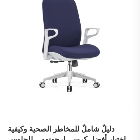
دليلٌ شاملٌ للمخاطر الصحية وكيفية
اختيار أفضل كرسي إرجونومي للجلوس