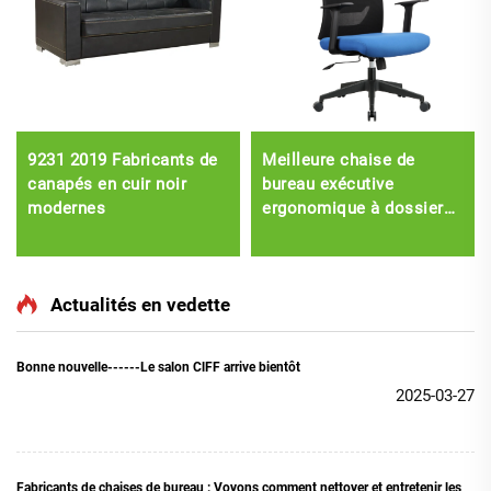
9231 2019 Fabricants de
Meilleure chaise de
canapés en cuir noir
bureau exécutive
modernes
ergonomique à dossier
haut, chaise de bureau
pivotante, appui-tête
réglable, chaise à levage
Actualités en vedette
en PU
Bonne nouvelle------Le salon ClFF arrive bientôt
2025-03-27
Fabricants de chaises de bureau : Voyons comment nettoyer et entretenir les