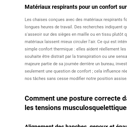
Matériaux respirants pour un confort su
Les chaises conçues avec des matériaux respirants fon
longues heures de travail. Des recherches indiquent q
s'asseoir sur des sièges en maille ou en tissu plutôt 
matériaux laissent mieux circuler l'air. Ce qui est int
simple confort thermique : elles aident réellement le
souhaite être distrait par la transpiration ou une sen
majeure partie de sa journée derrière un bureau, invest
seulement une question de confort ; cela influence ré
nos tâches sans cesse modifier notre position assise
Comment une posture correcte dan
les tensions musculosquelettique
Alignement des hanches, genoux et épa