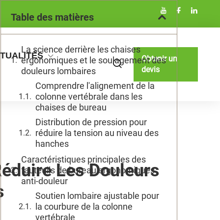
Table des matières
La science derrière les chaises
TUALITÉS
Obtenir un
ergonomiques et le soulagement des
devis
douleurs lombaires
Comprendre l'alignement de la
colonne vertébrale dans les
chaises de bureau
Distribution de pression pour
réduire la tension au niveau des
hanches
Caractéristiques principales des
éduire Les Douleurs
fauteuils de bureau ergonomiques
anti-douleur
s
Soutien lombaire ajustable pour
la courbure de la colonne
vertébrale