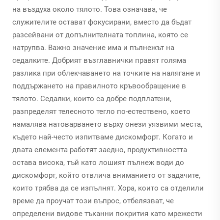
на въздуха около тялото. Това означава, че
служителите остават фокусирани, вместо да бъдат
разсейвани от допълнителната топлина, която се
натрупва. Важно значение има и пълнежът на
седалките. Добрият възглавнички правят голяма
разлика при облекчаването на точките на налягане и
поддържането на правилното кръвообращение в
тялото. Седалки, които са добре подплатени,
разпределят телесното тегло по-естествено, което
намалява натоварването върху онези уязвими места,
където най-често изпитваме дискомфорт. Когато и
двата елемента работят заедно, продуктивността
остава висока, тъй като лошият пълнеж води до
дискомфорт, който отвлича вниманието от задачите,
които трябва да се изпълнят. Хора, които са отделили
време да проучат този въпрос, отбелязват, че
определени видове тъканни покрития като мрежести