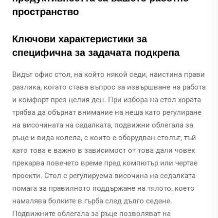
пространство
Ключови характеристики за
специфична за задачата подкрепа
Видът офис стол, на който някой седи, наистина прави
разлика, когато става въпрос за извършване на работа
и комфорт през целия ден. При избора на стол хората
трябва да обърнат внимание на неща като регулиране
на височината на седалката, подвижни облегала за
ръце и вида колела, с които е оборудван столът, тъй
като това е важно в зависимост от това дали човек
прекарва повечето време пред компютър или чертае
проекти. Стол с регулируема височина на седалката
помага за правилното поддържане на тялото, което
намалява болките в гърба след дълго седене.
Подвижните облегала за ръце позволяват на