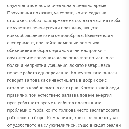
служителите, е доста очевидна в днешно време.
Проучвания показват, че хората, които седят на
столове с добро поддържане на долната част на гърба,
се чувстват по-енергични през деня, защото
кръвообращението им се подобрява. Вземете един
експеримент, при който компании замениха
обикновените бюра с ергономични настройки –
служителите започнаха да се оплакват по-малко от
болки и неприятни усещания, докато извършваха
повече работа едновременно. Консултантите винаги
говорят за това как инвестицията в добри офис
столове в крайна сметка се върна. Когато някой седи
правилно, той естествено запазва повече енергия
през работното време и избягва постоянните
проблеми с гърба, които толкова често засягат хората,
работещи на бюро. Компаниите, които се интересуват
от удобството на служителите си, също виждат реални