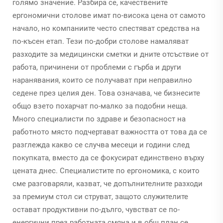
голямо значение. Разбира се, качествените
ергономични столове имат по-висока цена от самото
начало, но компаниите често спестяват средства на
по-късен етап. Тези по-добри столове намаляват
разходите за медицински сметки и дните отсъствие от
работа, причинени от проблеми с гърба и други
наранявания, които се получават при неправилно
седене през целия ден. Това означава, че бизнесите
общо взето похарчат по-малко за подобни неща.
Много специалисти по здраве и безопасност на
работното място подчертават важността от това да се
разглежда какво се случва месеци и години след
покупката, вместо да се фокусират единствено върху
цената днес. Специалистите по ергономика, с които
сме разговаряли, казват, че допълнителните разходи
за премиум стол си струват, защото служителите
остават продуктивни по-дълго, чувстват се по-
енергични през работната смяна и в общ план се