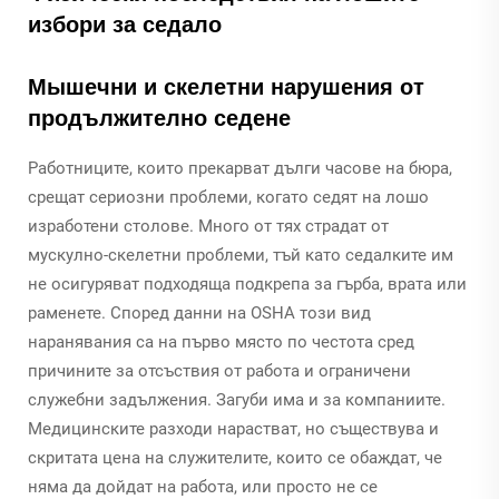
избори за седало
Мышечни и скелетни нарушения от
продължително седене
Работниците, които прекарват дълги часове на бюра,
срещат сериозни проблеми, когато седят на лошо
изработени столове. Много от тях страдат от
мускулно-скелетни проблеми, тъй като седалките им
не осигуряват подходяща подкрепа за гърба, врата или
раменете. Според данни на OSHA този вид
наранявания са на първо място по честота сред
причините за отсъствия от работа и ограничени
служебни задължения. Загуби има и за компаниите.
Медицинските разходи нарастват, но съществува и
скритата цена на служителите, които се обаждат, че
няма да дойдат на работа, или просто не се