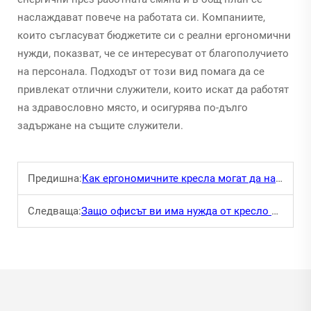
наслаждават повече на работата си. Компаниите,
които съгласуват бюджетите си с реални ергономични
нужди, показват, че се интересуват от благополучието
на персонала. Подходът от този вид помага да се
привлекат отлични служители, които искат да работят
на здравословно място, и осигурява по-дълго
задържане на същите служители.
Предишна:
Как ергономичните кресла могат да намалат болките в гърба на служителите
Следваща:
Защо офисът ви има нужда от кресло за отдаване за релаксация