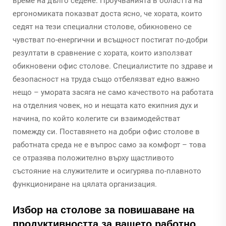
време на дълго седене. Проучванията в областта на
ергономиката показват доста ясно, че хората, които
седят на тези специални столове, обикновено се
чувстват по-енергични и всъщност постигат по-добри
резултати в сравнение с хората, които използват
обикновени офис столове. Специалистите по здраве и
безопасност на труда също отбелязват едно важно
нещо – умората засяга не само качеството на работата
на отделния човек, но и нещата като екипния дух и
начина, по който колегите си взаимодействат
помежду си. Поставянето на добри офис столове в
работната среда не е въпрос само за комфорт – това
се отразява положително върху щастливото
състояние на служителите и осигурява по-плавното
функциониране на цялата организация.
Избор на столове за повишаване на
продуктивността за вашето работно