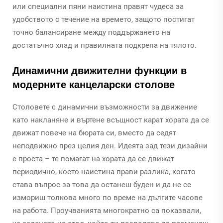
или специални пяни наистина правят чудеса за
удобството с течение на времето, защото постигат
точно балансиране между поддържането на
достатъчно хлад и правилната подкрепа на тялото.
Динамични движителни функции в
модерните канцеларски столове
Столовете с динамични възможности за движение
като накланяне и въртене всъщност карат хората да се
движат повече на бюрата си, вместо да седят
неподвижно през целия ден. Идеята зад тези дизайни
е проста – те помагат на хората да се движат
периодично, което наистина прави разлика, когато
става въпрос за това да останеш буден и да не се
измориш толкова много по време на дългите часове
на работа. Проучванията многократно са показвали,