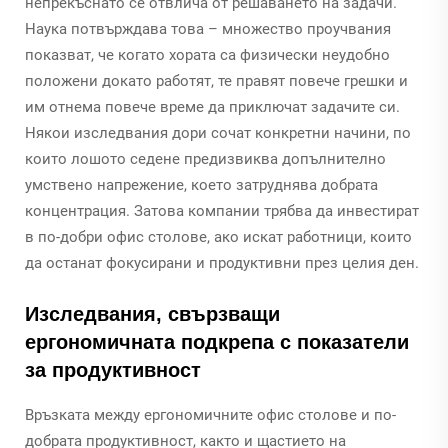
непрекъснато се отвлича от решаването на задачи.
Наука потвърждава това – множество проучвания
показват, че когато хората са физически неудобно
положени докато работят, те правят повече грешки и
им отнема повече време да приключат задачите си.
Някои изследвания дори сочат конкретни начини, по
които лошото седене предизвиква допълнително
умствено напрежение, което затруднява добрата
концентрация. Затова компании трябва да инвестират
в по-добри офис столове, ако искат работници, които
да останат фокусирани и продуктивни през целия ден.
Изследвания, свързващи
ергономичната подкрепа с показатели
за продуктивност
Връзката между ергономичните офис столове и по-
добрата продуктивност, както и щастието на