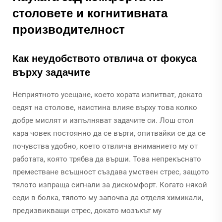
столовете и когнитивната
производителност
Как неудобството отвлича от фокуса
върху задачите
Неприятното усещане, което хората изпитват, докато
седят на столове, наистина влияе върху това колко
добре мислят и изпълняват задачите си. Лош стол
кара човек постоянно да се върти, опитвайки се да се
почувства удобно, което отвлича вниманието му от
работата, която трябва да върши. Това непрекъснато
преместване всъщност създава умствен стрес, защото
тялото изпраща сигнали за дискомфорт. Когато някой
седи в болка, тялото му започва да отделя химикали,
предизвикващи стрес, докато мозъкът му