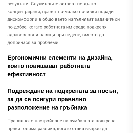
резултати. Служителите остават по-дълго
концентрирани, правят по-малко почивки поради
дискомфорт и в общо взето изпълняват задачите си
по-добре, когато работната им среда подкрепя
здравословни навици при седене, вместо да
допринася за проблеми.
Ергономични елементи на дизайна,
които повишават работната
ефективност
Подреждане на подкрепата за посън,
за да се осигури правилно
разположение на гръбнака
Правилното настройване на лумбалната подкрепа
прави голяма разлика, когато става въпрос да