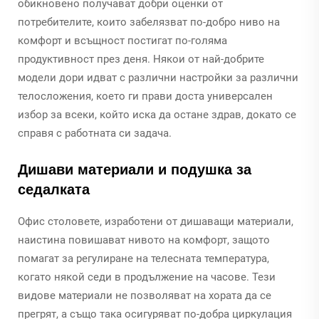
обикновено получават добри оценки от
потребителите, които забелязват по-добро ниво на
комфорт и всъщност постигат по-голяма
продуктивност през деня. Някои от най-добрите
модели дори идват с различни настройки за различни
телосложения, което ги прави доста универсален
избор за всеки, който иска да остане здрав, докато се
справя с работната си задача.
Дишави материали и подушка за
седалката
Офис столовете, изработени от дишаващи материали,
наистина повишават нивото на комфорт, защото
помагат за регулиране на телесната температура,
когато някой седи в продължение на часове. Тези
видове материали не позволяват на хората да се
прегрят, а също така осигуряват по-добра циркулация