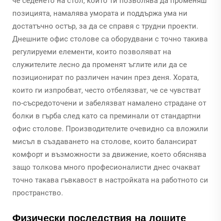
че седенето на стол, който ти позволява да променяш
позицията, намалява умората и поддържа ума ни
достатъчно остър, за да се справя с трудни проекти.
Днешните офис столове са оборудвани с точно такива
регулируеми елементи, които позволяват на
служителите лесно да променят ъглите или да се
позиционират по различен начин през деня. Хората,
които ги изпробват, често отбелязват, че се чувстват
по-съсредоточени и забелязват намалено страдане от
болки в гърба след като са преминали от стандартни
офис столове. Производителите очевидно са вложили
мисъл в създаването на столове, които балансират
комфорт и възможности за движение, което обяснява
защо толкова много професионалисти днес очакват
точно такава гъвкавост в настройката на работното си
пространство.
Физически последствия на лошите