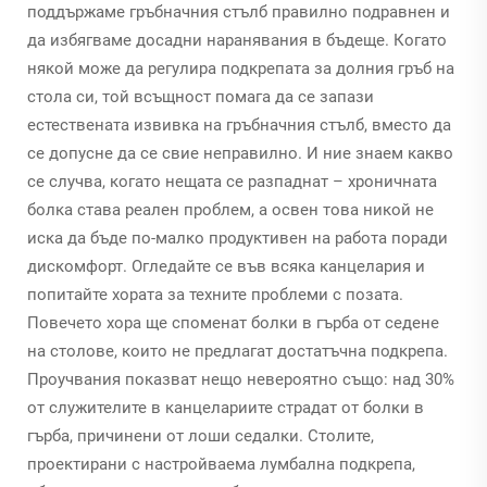
поддържаме гръбначния стълб правилно подравнен и
да избягваме досадни наранявания в бъдеще. Когато
някой може да регулира подкрепата за долния гръб на
стола си, той всъщност помага да се запази
естествената извивка на гръбначния стълб, вместо да
се допусне да се свие неправилно. И ние знаем какво
се случва, когато нещата се разпаднат – хроничната
болка става реален проблем, а освен това никой не
иска да бъде по-малко продуктивен на работа поради
дискомфорт. Огледайте се във всяка канцелария и
попитайте хората за техните проблеми с позата.
Повечето хора ще споменат болки в гърба от седене
на столове, които не предлагат достатъчна подкрепа.
Проучвания показват нещо невероятно също: над 30%
от служителите в канцелариите страдат от болки в
гърба, причинени от лоши седалки. Столите,
проектирани с настройваема лумбална подкрепа,