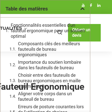
Table des matières
Fonctionnalités essentielles d'un
TUALITÉS
Obtenir un
fauteuil ergonomique pour un soutien
devis
optimal
Composants clés des meilleurs
fauteuils de bureau
ergonomiques
Importance du soutien lombaire
dans les fauteuils de bureau
Choisir entre des fauteuils de
bureau ergonomiques en maille
 Fauteuil Ergonomique
et rembourrés
Aligner votre corps dans un
fauteuil de bureau
Erreurs de posture courantes lors