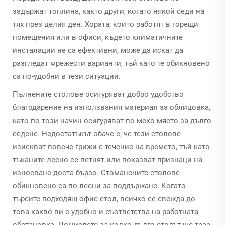
задържат топлина, както други, когато някой седи на
тях през целия ден. Хората, които работят в горещи
помещения или в офиси, където климатичните
инсталации не са ефективни, може да искат да
разгледат мрежести варианти, тъй като те обикновено
са по-удобни в тези ситуации.
Пълнените столове осигуряват добро удобство
благодарение на използвания материал за облицовка,
като по този начин осигуряват по-меко място за дълго
седене. Недостатъкът обаче е, че тези столове
изискват повече грижи с течение на времето, тъй като
тъканите лесно се петнят или показват признаци на
износване доста бързо. Стоманените столове
обикновено са по-лесни за поддържане. Когато
търсите подходящ офис стол, всичко се свежда до
това какво ви е удобно и съответства на работната
обстановка. Помислете за колко дълго столът ще трае,