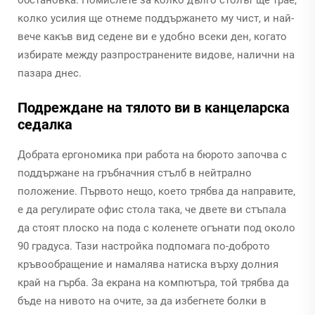
колко усилия ще отнеме поддържането му чист, и най-
вече какъв вид седене ви е удобно всеки ден, когато
избирате между разпространените видове, налични на
пазара днес.
Подреждане на тялото ви в канцеларска
седалка
Добрата ергономика при работа на бюрото започва с
поддържане на гръбначния стълб в нейтрално
положение. Първото нещо, което трябва да направите,
е да регулирате офис стола така, че двете ви стъпала
да стоят плоско на пода с коленете огънати под около
90 градуса. Тази настройка подпомага по-доброто
кръвообращение и намалява натиска върху долния
край на гърба. За екрана на компютъра, той трябва да
бъде на нивото на очите, за да избегнете болки в