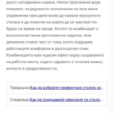
дълго неподвижно седене. Някои проучвания дори
показват, че редовното изпълнение на тези мини
упражнения през деня може да намали мускулното
стягане и да помогне на хората да се чувстват по-
будни по време на срещи. Когато се комбинират с
висококачествени ергономични седалки, тези
движения стават част от това, което поддържа
работниците комфортни в дългосрочен план.
Комбинацията има чудесен ефект върху създаването
на работни места, където здравето е толкова важно,
колкото и продуктивността.
Предишна:
Как да изберете перфектния столов за срещи за вашата команда
Следваща:
Как да поддържате офисните си столове за продължителна употреба