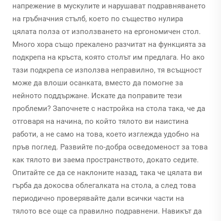
напрежение в мускулите и нарушават подравняването
на гръбначния стълб, което по същество нулира
цялата полза от използването на ергономичен стол.
Много хора също прекалено разчитат на функцията за
подкрепа на кръста, която столът им предлага. Но ако
тази подкрепа се използва неправилно, тя всъщност
може да влоши осанката, вместо да помогне за
нейното поддържане. Искате да поправите тези
проблеми? Започнете с настройка на стола така, че да
отговаря на начина, по който тялото ви наистина
работи, а не само на това, което изглежда удобно на
пръв поглед. Развийте по-добра осведоменост за това
как тялото ви заема пространството, докато седите.
Опитайте се да се наклоните назад, така че цялата ви
гърба да докосва облегалката на стола, а след това
периодично проверявайте дали всички части на
тялото все още са правилно подравнени. Навикът да