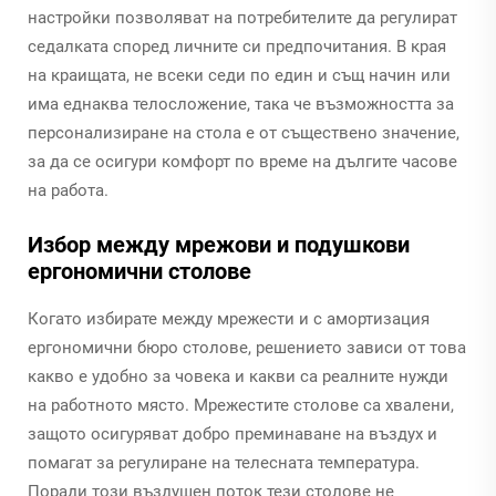
настройки позволяват на потребителите да регулират
седалката според личните си предпочитания. В края
на краищата, не всеки седи по един и същ начин или
има еднаква телосложение, така че възможността за
персонализиране на стола е от съществено значение,
за да се осигури комфорт по време на дългите часове
на работа.
Избор между мрежови и подушкови
ергономични столове
Когато избирате между мрежести и с амортизация
ергономични бюро столове, решението зависи от това
какво е удобно за човека и какви са реалните нужди
на работното място. Мрежестите столове са хвалени,
защото осигуряват добро преминаване на въздух и
помагат за регулиране на телесната температура.
Поради този въздушен поток тези столове не