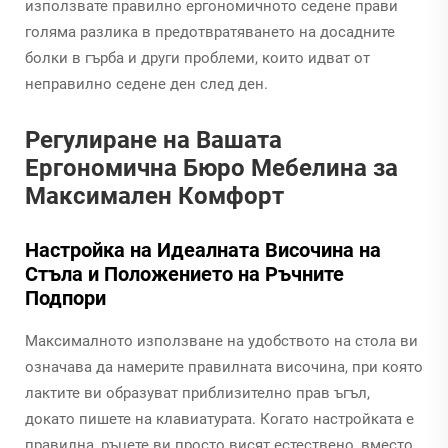
използвате правилно ергономичното седене прави
голяма разлика в предотвратяването на досадните
болки в гърба и други проблеми, които идват от
неправилно седене ден след ден.
Регулиране на Вашата
Ергономична Бюро Мебелина за
Максимален Комфорт
Настройка на Идеалната Височина на
Стъла и Положението на Ръчните
Подпори
Максималното използване на удобството на стола ви
означава да намерите правилната височина, при която
лактите ви образуват приблизително прав ъгъл,
докато пишете на клавиатурата. Когато настройката е
правилна, ръцете ви просто висят естествено, вместо