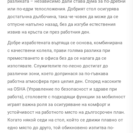
разликата – независимо дали става дума за по-дребни
или по-едри телосложения. Добрият стол осигурява
достатъчна дълбочина, така че човек да може да се
отпусне напълно назад, без да изгуби естествения
извив на кръста си през работния ден.
Добре изработената въртяща се основа, комбинирана
с качествени колела, прави голяма разлика при
преместването в офиса без да се налага да се
изпотявате. Служителите по-лесно достигат до
различни зони, което допринася за по-гъвкава
работна атмосфера през целия ден. Според насоките
на OSHA (Управление по безопасност и здраве при
работа), столовете с подходящи функции за мобилност
играят важна роля за осигуряване на комфорт и
устойчивост на работното място на дългосрочен план.
Когато някой седи на стол, който се движи плавно от
едно място до друго, той обикновено изпитва по-