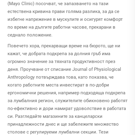
(Mayo Clinic) посочват, че запазването на тази
естествена кривина прави голяма разлика, за да се
избегне напрежение в мускулите и осигурят комфорт
по време на дългите работни часове, прекарани в
седнало положение.
Повечето хора, прекарващи време на бюрото, ще ни
кажат, че добрата подкрепа за долния гръб има
огромно значение за тяхната продуктивност през
деня. Проучване от списание Journal of Physiological
Anthropology потвърждава това, като показва, че
когато работните места инвестират в по-добри
ергономични решения, например подходяща подкрепа
за лумбалния регион, служителите обикновено работят
по-ефективно и дори намират удоволствие в работата
си. Разгледайте магазините за канцеларски
принадлежности днес и ще забележите множество
столове с регулируеми лумбални секции. Тези