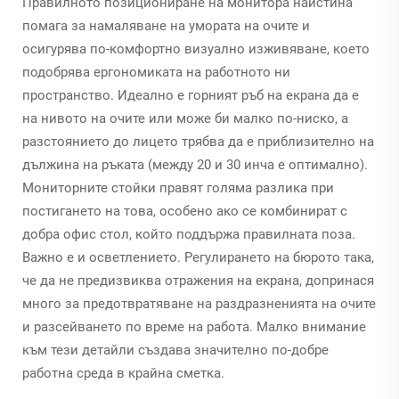
Правилното позициониране на монитора наистина
помага за намаляване на умората на очите и
осигурява по-комфортно визуално изживяване, което
подобрява ергономиката на работното ни
пространство. Идеално е горният ръб на екрана да е
на нивото на очите или може би малко по-ниско, а
разстоянието до лицето трябва да е приблизително на
дължина на ръката (между 20 и 30 инча е оптимално).
Мониторните стойки правят голяма разлика при
постигането на това, особено ако се комбинират с
добра офис стол, който поддържа правилната поза.
Важно е и осветлението. Регулирането на бюрото така,
че да не предизвиква отражения на екрана, допринася
много за предотвратяване на раздразненията на очите
и разсейването по време на работа. Малко внимание
към тези детайли създава значително по-добре
работна среда в крайна сметка.