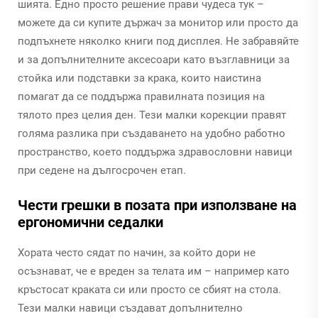
шията. Едно просто решение прави чудеса тук –
можете да си купите държач за монитор или просто да
подпъхнете няколко книги под дисплея. Не забравяйте
и за допълнителните аксесоари като възглавници за
стойка или подставки за крака, които наистина
помагат да се поддържа правилната позиция на
тялото през целия ден. Тези малки корекции правят
голяма разлика при създаването на удобно работно
пространство, което поддържа здравословни навици
при седене на дългосрочен етап.
Чести грешки в позата при използване на
ергономични седалки
Хората често сядат по начин, за който дори не
осъзнават, че е вреден за телата им – например като
кръстосат краката си или просто се сбият на стола.
Тези малки навици създават допълнително