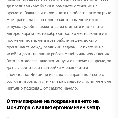
да предизвикват болки в раменете с течение на
времето. Важна е и височината на облегалките за ръце
– те трябва да са на ниво, където раменете ви се
отпускат удобно, вместо да са стегнати и вдигнати
нагоре. Хората често забравят колко често телата им
променят позицията през работния ден, докато
преминават между различни задачи – от четене на
имейли до интензивна работа с таблични изчисления.
Затова отделете няколко минути от време на време, за
да нагласите тези настройки – разликата е
значителна. Никой не иска да се справя по-късно с
болки в гърба или стегнат врат, защото столът не е бил
напълно подходящ от самото начало.
Оптимизиране на подравняването на
монитора с вашия ергономичен setup