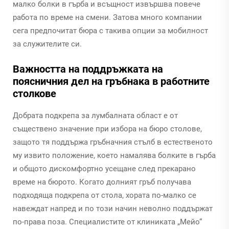
малко болки в гърба и всъщност извършва повече
работа по време на смени. Затова много компании
сега предпочитат бюра с такива опции за мобилност
за служителите си.
Важността на поддръжката на
поясничния дел на гръбнака в работните
столкове
Добрата подкрепа за лумбалната област е от
съществено значение при избора на бюро столове,
защото тя поддържа гръбначния стълб в естественото
му извито положение, което намалява болките в гърба
и общото дискомфортно усещане след прекарано
време на бюрото. Когато долният гръб получава
подходяща подкрепа от стола, хората по-малко се
навеждат напред и по този начин неволно поддържат
по-права поза. Специалистите от клиниката „Мейо“