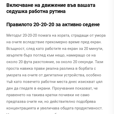
Включване на движение във вашата
седушка работна рутинa
Правилото 20-20-20 за активно седене
Методът 20-20-20 помага на хората, страдащи от умора
на очите вследствие прекомерно време пред екран.
Всъщност, след като работите на екран за 20 минути,
хвърлете бърз поглед към нещо, намиращо се на
около 20 фута разстояние, за около 20 секунди. Тази
проста навика прави реална разлика в борбата с
умората на очите от дигитални устройства, особено
тъй като повечето работни места днес изискват цял
ден да гледате в екрани. Проучвания показват, че
правенето на такива кратки почивки не само
предпазва очите ни, но действително подобрява
концентрацията и увеличава общата продуктивност.