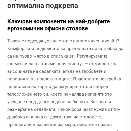
оптимална подкрепа
Ключови компоненти на най-добрите
ергономични офисни столове
Търсите подходящ офис стол с ергономичен дизайн?
Комфортът и подкрепата за правилната поза трябва да
са на първо място в списъка ви. Регулируемите
елементи са от голямо значение тук – помислете за
височината на седалката, ъгъла на гърбовете и
позицията на подлакътниците. Правилната настройка
позволява на хората да регулират стола според
телосложението си, което намалява неприятното
усещане след дълго седене на бюрото. Важно е и
размерът на седалката. Някои хора имат нужда от по-
дълбока седалка от други, така че столовете,
предлагани в различни размери, наистина правят